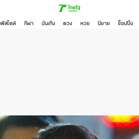
ลฟ์สไตล์
กีฬา
บันเทิง
ดวง
หวย
นิยาย
ช็อปปิ้ง