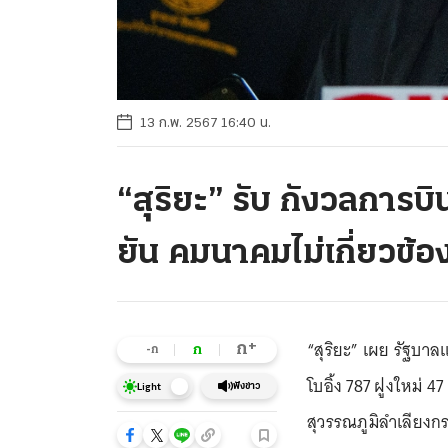
13 ก.พ. 2567 16:40 น.
“สุริยะ” รับ กังวลการบิ
ยัน คมนาคมไม่เกี่ยวข้อ
“สุริยะ” เผย รัฐบาล
+
ก
ก
-ก
โบอิ้ง 787 ฝูงใหม่ 
ฟังข่าว
Light
สุวรรณภูมิลำเลียงกร