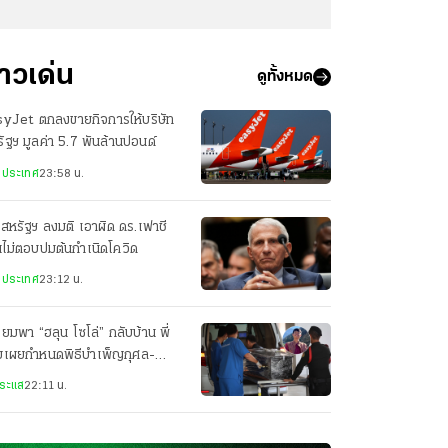
่าวเด่น
ดูทั้งหมด
syJet ตกลงขายกิจการให้บริษัท
ัฐฯ มูลค่า 5.7 พันล้านปอนด์
งประเทศ
23:58 น.
สหรัฐฯ ลงมติ เอาผิด ดร.เฟาชี
ไม่ตอบปมต้นกำเนิดโควิด
งประเทศ
23:12 น.
ียมพา “ฮลุน โซโล่” กลับบ้าน พี่
ยเผยกำหนดพิธีบำเพ็ญกุศล-
ปนกิจศพ
ระแส
22:11 น.