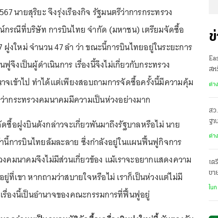
 2567 นายสุริยะ จึงรุ่งเรืองกิจ รัฐมนตรีว่าการกระทรวง
กรณีที่บริษัท การบินไทย จำกัด (มหาชน) เตรียมจัดซื้อ
ข
 787 ฝูงใหม่ จำนวน 47 ลำ ว่า ขณะนี้การบินไทยอยู่ในระยะการ
Ea
้นฟูจึงเป็นผู้ดำเนินการ เรื่องนี้จึงไม่เกี่ยวกับกระทรวง
สหร
จเข้าไป ทำได้แต่เพียงสอบถามการจัดซื้อครั้งนี้มีความคุ้ม
ต่า
ับว่ากระทรวงคมนาคมมีความเป็นห่วงอย่างมาก
สว.
ัดซื้อฝูงบินดังกล่าวจะเกี่ยวพันมาถึงรัฐบาลหรือไม่ นาย
ฐาน
ต่า
น้านี้การบินไทยล้มละลาย ซึ่งกำลังอยู่ในแผนฟื้นฟูกิจการ
วงคมนาคมจึงไม่มีส่วนเกี่ยวข้อง แม้เราจะอยากแสดงความ
เตร
ชา
ยู่ที่เขา หากถามว่าสบายใจหรือไม่ เราก็เป็นห่วงแต่ไม่มี
ฌา
ในก
รื่องนี้เป็นอำนาจของคณะกรรมการที่ฟื้นฟูอยู่