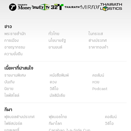
ข่าวการเมือง
ข่าวทั่วไป
ข่าว
พระราชสำนัก
ทั่วไทย
ในกระแส
การเมือง
นโยบายรัฐ
ต่างประเทศ
อาชญากรรม
ยานยนต์
ราคาทองคำ
ความยั่งยืน
เนื้อหาที่น่าสนใจ
รายงานพิเศษ
หนังสือพิมพ์
คอลัมน์
บันเทิง
ดวง
หวย
นิยาย
วิดีโอ
Podcast
ไลฟ์สไตล์
มัลติมีเดีย
กีฬา
ฟุตบอลต่่างประเทศ
ฟุตบอลไทย
คอลัมน์
ไฟต์สปอร์ต
กีฬาโลก
วิดีโอ
แกลเลอรี่
Carabao 7-a-Side Cup