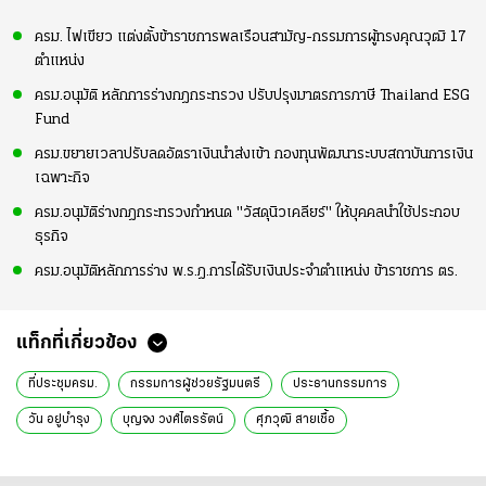
ครม. ไฟเขียว แต่งตั้งข้าราชการพลเรือนสามัญ-กรรมการผู้ทรงคุณวุฒิ 17
ตำแหน่ง
ครม.อนุมัติ หลักการร่างกฎกระทรวง ปรับปรุงมาตรการภาษี Thailand ESG
Fund
ครม.ขยายเวลาปรับลดอัตราเงินนำส่งเข้า กองทุนพัฒนาระบบสถาบันการเงิน
เฉพาะกิจ
ครม.อนุมัติร่างกฎกระทรวงกำหนด "วัสดุนิวเคลียร์" ให้บุคคลนำใช้ประกอบ
ธุรกิจ
ครม.อนุมัติหลักการร่าง พ.ร.ฎ.การได้รับเงินประจำตำแหน่ง ข้าราชการ ตร.
แท็กที่เกี่ยวข้อง
ที่ประชุมครม.
กรรมการผู้ช่วยรัฐมนตรี
ประธานกรรมการ
วัน อยู่บำรุง
บุญจง วงศ์ไตรรัตน์
ศุภวุฒิ สายเชื้อ
ข่าวการเมืองวันนี้
ข่าวการเมือง ไทยรัฐ
ข่าวด่วน
ข่าววันนี้