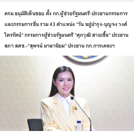
ครม.อนุมัติเห็นชอบ ตั้ง กก.ผู้ช่วยรัฐมนตรี-ประธานกรรมการ
และกรรมการอื่น รวม 43 ตำแหน่ง "วัน อยู่บำรุง-บุญจง วงศ์
ไตรรัตน์" กรรมการผู้ช่วยรัฐมนตรี "ศุภวุฒิ สายเชื้อ" ประธาน
สภา สศช.-"สุพจน์ มาลานิยม" ประธาน กก.การเคหะฯ