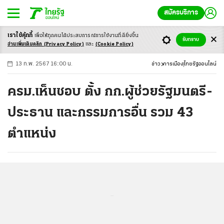
สมัครบริการ
เราใช้คุ้กกี้
เพื่อให้ทุกคนได้ประสบ
การณ์การใช้งานที่ดียิ่งขึ้น
+
ก
ก
-ก
รับทราบ
อ่านเพิ่มเติมคลิก
(Privacy Policy)
และ
(Cookie Policy)
13 ก.พ. 2567 16:00 น.
ข่าว
การเมือง
ไทยรัฐออนไลน์
ครม.เห็นชอบ ตั้ง กก.ผู้ช่วยรัฐมนตรี-
ประธาน และกรรมการอื่น รวม 43
ตำแหน่ง
...