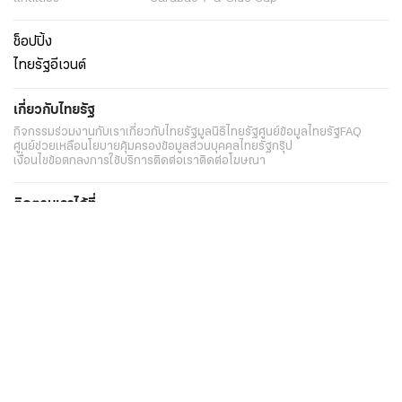
ช็อปปิ้ง
ไทยรัฐอีเวนต์
เกี่ยวกับไทยรัฐ
กิจกรรม
ร่วมงานกับเรา
เกี่ยวกับไทยรัฐ
มูลนิธิไทยรัฐ
ศูนย์ข้อมูลไทยรัฐ
FAQ
ศูนย์ช่วยเหลือ
นโยบายคุ้มครองข้อมูลส่วนบุคคลไทยรัฐกรุ๊ป
เงื่อนไขข้อตกลงการใช้บริการ
ติดต่อเรา
ติดต่อโฆษณา
ติดตามเราได้ที่
Application
My THAIRATH