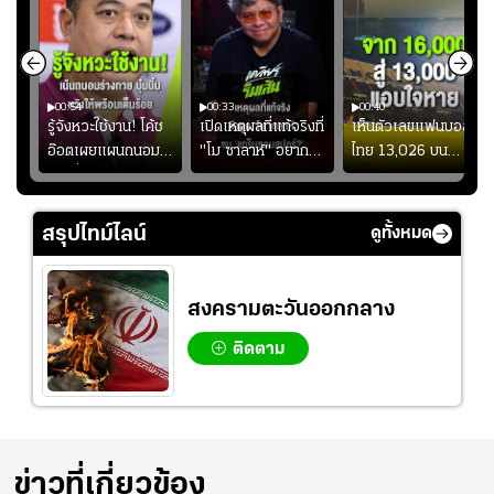
00:54
00:33
00:40
ร
รู้จังหวะใช้งาน! โค้ช
เปิดเหตุผลที่แท้จริงที่
เห็นตัวเลขแฟนบอล
อ๊อตเผยแผนถนอม
"โม ซาลาห์" อยาก
ไทย 13,026 บน
ึ้น
“บุ๋มบิ๋ม” เพื่อรักษา
ย้ายซบ "แทร็บซอนส
สกอร์บอร์ดแล้วแอบ
ย
ร่างกายให้พร้อมที่สุด
ปอร์"
ใจหาย น้อยกว่านัดที่
ที่
แล้วเจอมาเลเซียตั้ง
สรุปไทม์ไลน์
ดูทั้งหมด
อย่างเห็นได้ชัด
สงครามตะวันออกกลาง
ติดตาม
ข่าวที่เกี่ยวข้อง