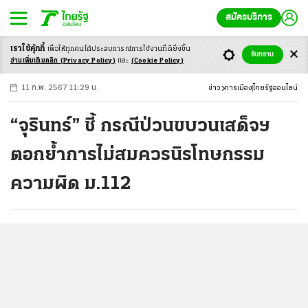
สมัครบริการ
เราใช้คุ้กกี้
เพื่อให้ทุกคนได้ประสบ
การณ์การใช้งานที่ดียิ่งขึ้น
+
ก
ก
-ก
รับทราบ
อ่านเพิ่มเติมคลิก
(Privacy Policy)
และ
(Cookie Policy)
11 ก.พ. 2567 11:29 น.
ข่าว
การเมือง
ไทยรัฐออนไลน์
“จุรินทร์” ชี้ กรณีป่วนขบวนเสด็จฯ
ตอกย้ำการไม่สมควรนิรโทษกรรม
ความผิด ม.112
...