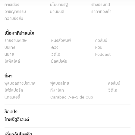
การเมือง
นโยบายรัฐ
ต่างประเทศ
อาชญากรรม
ยานยนต์
ราคาทองคำ
ความยั่งยืน
เนื้อหาที่น่าสนใจ
รายงานพิเศษ
หนังสือพิมพ์
คอลัมน์
บันเทิง
ดวง
หวย
นิยาย
วิดีโอ
Podcast
ไลฟ์สไตล์
มัลติมีเดีย
กีฬา
ฟุตบอลต่่างประเทศ
ฟุตบอลไทย
คอลัมน์
ไฟต์สปอร์ต
กีฬาโลก
วิดีโอ
แกลเลอรี่
Carabao 7-a-Side Cup
ช็อปปิ้ง
ไทยรัฐอีเวนต์
เกี่ยวกับไทยรัฐ