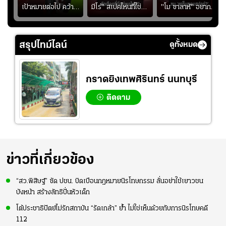
ุก
เป้าหมายต่อไป คว้า
มีโร่" สเปคไหนที่ใช่
"โม ซาลาห์" อยาก
แชมป์ชิงแชมป์
สำหรับแมนยูยุค
ย้ายซบ "แทร็บซอนส
ญ
เอเชีย เพื่อตั๋ว
"คาร์ริค 2.0"?
ปอร์"
โอลิมปิก
สรุปไทม์ไลน์
ดูทั้งหมด
กราดยิงเทพศิรินทร์ นนทบุรี
ติดตาม
ข่าวที่เกี่ยวข้อง
“สว.พิสิษฐ์” ซัด ปชน. บิดเบือนกฎหมายนิรโทษกรรม ลั่นอย่าใช้เยาวชน
บังหน้า สร้างลัทธิปั่นหัวเด็ก
โต้ประชาธิปัตย์ไม่รักสถาบัน “รัดเกล้า” ย้ำ ไม่ใช่เห็นด้วยกับการนิรโทษคดี
112