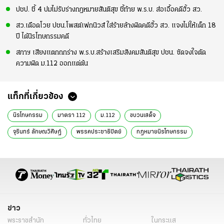
ปชป. ชี้ 4 ปมไม่รับร่างกฎหมายสันติสุข ชี้ท้าย พ.ร.บ. ส่อเอื้อคดีฮั้ว สว.
สว.เดือดโวย ปชน.โพสต์เฟกนิวส์ ใส่ร้ายล้างผิดคดีฮั้ว สว. แจงไม่ให้เด็ก 18
ปี ได้นิรโทษกรรมคดี
สภาฯ เสียงแตกถกร่าง พ.ร.บ.สร้างเสริมสังคมสันติสุข ปชน. ซัดจงใจตัด
ความผิด ม.112 ออกแต่ต้น
แท็กที่เกี่ยวข้อง
นิรโทษกรรม
มาตรา 112
ม.112
ขบวนเสด็จ
จุรินทร์ ลักษณวิศิษฏ์
พรรคประชาธิปัตย์
กฎหมายนิรโทษกรรม
ข่าวการเมืองวันนี้
ข่าวการเมือง ไทยรัฐ
ข่าวด่วน
ข่าววันนี้
ข่าวการเมือง
ข่าว
พระราชสำนัก
ทั่วไทย
ในกระแส