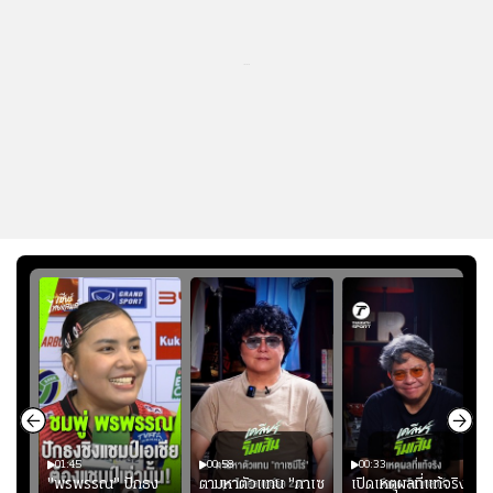
...
01:45
00:58
00:33
มรับ
"พรพรรณ" ปักธง
ตามหาตัวแทน "กาเซ
เปิดเหตุผลที่แท้จริงที่