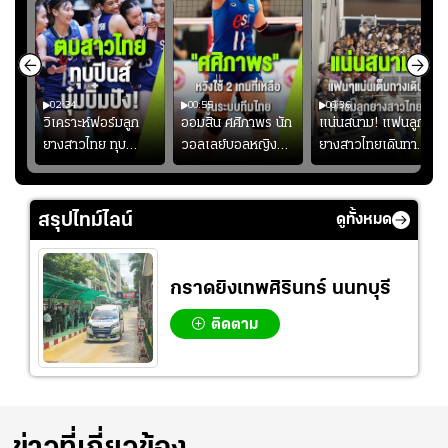
02:34
00:55
00:36
ขิน
วิเคราะห์ฟอร์มลูก
ออมสิน ศศิภาพร นัก
แน่นสนาม! แฟนลูก
วัน
ยางสาวไทย ทุบ
วอลเลย์บอลหญิงทีม
ยางสาวไทยเดินทาง
!
ฟิลิปปินส์ 3-0! "บุ๋ม
ชาติไทย หวังใช้ 2
เข้ามาเชียร์สาวไทย
บิ๋ม" คืนสนามสุดปัง
เกมที่เหลือ ปรับจู
อย่างคึกคัก เพื่อให้
#วอลเลย์บอลชาย
นระบบทีมก่อนลุยชิง
กำลังใจ ก่อนที่สาว
สรุปไทม์ไลน์
ดูทั้งหมด
ทีมชาติไทย
แชมป์เอเชีย
ไทยจะคว้าชัย
กราดยิงเทพศิรินทร์ นนทบุรี
ติดตาม