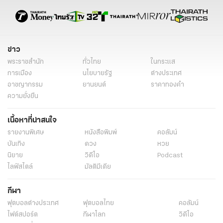
ข่าวด่วน
ข่าววันนี้
ข่าวการเมือง
ข่าว
พระราชสำนัก
ทั่วไทย
ในกระแส
การเมือง
นโยบายรัฐ
ต่างประเทศ
อาชญากรรม
ยานยนต์
ราคาทองคำ
ความยั่งยืน
เนื้อหาที่น่าสนใจ
รายงานพิเศษ
หนังสือพิมพ์
คอลัมน์
บันเทิง
ดวง
หวย
นิยาย
วิดีโอ
Podcast
ไลฟ์สไตล์
มัลติมีเดีย
กีฬา
ฟุตบอลต่่างประเทศ
ฟุตบอลไทย
คอลัมน์
ไฟต์สปอร์ต
กีฬาโลก
วิดีโอ