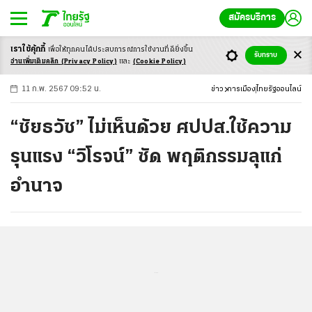
สมัครบริการ
เราใช้คุ้กกี้
เพื่อให้ทุกคนได้ประสบ
การณ์การใช้งานที่ดียิ่งขึ้น
+
ก
ก
-ก
รับทราบ
อ่านเพิ่มเติมคลิก
(Privacy Policy)
และ
(Cookie Policy)
11 ก.พ. 2567 09:52 น.
ข่าว
การเมือง
ไทยรัฐออนไลน์
“ชัยธวัช” ไม่เห็นด้วย ศปปส.ใช้ความ
รุนแรง “วิโรจน์” ซัด พฤติกรรมลุแก่
อำนาจ
...