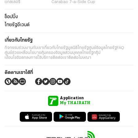
แกลเลอรี่
Carabao 7-a-Side Cup
ช็อปปิ้ง
ไทยรัฐอีเวนต์
เกี่ยวกับไทยรัฐ
กิจกรรม
ร่วมงานกับเรา
เกี่ยวกับไทยรัฐ
มูลนิธิไทยรัฐ
ศูนย์ข้อมูลไทยรัฐ
FAQ
ศูนย์ช่วยเหลือ
นโยบายคุ้มครองข้อมูลส่วนบุคคลไทยรัฐกรุ๊ป
เงื่อนไขข้อตกลงการใช้บริการ
ติดต่อเรา
ติดต่อโฆษณา
ติดตามเราได้ที่
Application
My THAIRATH