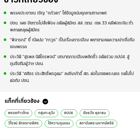
ข่าวที่เกี่ยวข้อง
พรรคประชาชน เชิญ “แก้วตา” ให้ข้อมูลปมคุกคามทางเพศ
ปชน. เผย อัยการไม่สั่งฟ้อง อดีตผู้สมัคร สส. กทม. เขต 33 คดีฟอกเงิน ทำ
พลาดหลุดผู้สมัคร
“พิจารณ์” ชี้ เปิดปม “ภาวุธ” เป็นเรื่องการเมือง พยายามลดความน่าเชื่อถือ
ของพรรค
ประวัติ “สุรพล นิติไกรพจน์” บทบาทการเมืองพลิกขั้ว อดีตร่วม กปปส. สู่
กุนซือทีมผู้ว่าฯ ปชน.
ประวัติ “ศศิธร ประสิทธิ์พรอุดม” ลงชิงเก้าอี้ สก. ต่อในเขตพระนคร แต่ไม่ไป
ต่อกับ ปชน.
แท็กที่เกี่ยวข้อง
พรรคก้าวไกล
กลุ่มทะลุวัง
ศปปส.
ชัยธวัช ตุลาธน
วิโรจน์ ลักขณาอดิศร
ใช้ความรุนแรง
สถาบันพระมหากษัตริย์
ความขัดแย้งในสังคม
ข่าวการเมืองวันนี้
ข่าวการเมือง ไทยรัฐ