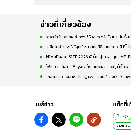
ข่าวที่เกี่ยวข้อง
ราคาน้ำมันโลกลด ต่ำกว่า 75 ดอลลาร์ครั้งแรกนับตั้งแ
“ศศิกานต์” กระทุ้งรัฐแก้ตราบาปคดีสินบนข้ามชาติ ชี้โปร
NIA เปิดฉาก SITE 2026 ดันไทยสู่เกมลงทุนแห่งปีเช
ไฟเขียว เปิดทาง 8 ธุรกิจ ให้คนต่างด้าว ลงทุนได้ไม
"กล้าธรรม" จัดทัพ ดัน “ผู้กองธรรมนัส” คุมบังเหียนพร
แชร์ข่าว
แท็กที่เ
นักลงทุน
ข่าวการเมื