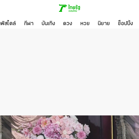
ลฟ์สไตล์
กีฬา
บันเทิง
ดวง
หวย
นิยาย
ช็อปปิ้ง