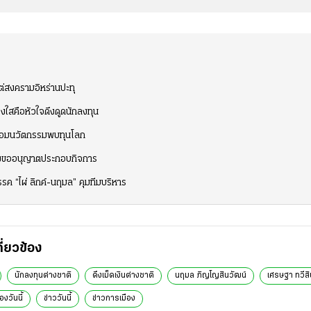
ต่สงครามอิหร่านปะทุ
่งใสคือหัวใจดึงดูดนักลงทุน
ื่อมนวัตกรรมพบทุนโลก
่ต้องขออนุญาตประกอบกิจการ
รค “ไผ่ ลิกค์-นฤมล” คุมทีมบริหาร
กี่ยวข้อง
นักลงทุนต่างชาติ
ดึงเม็ดเงินต่างชาติ
นฤมล ภิญโญสินวัฒน์
เศรษฐา ทวีสิ
องวันนี้
ข่าววันนี้
ข่าวการเมือง