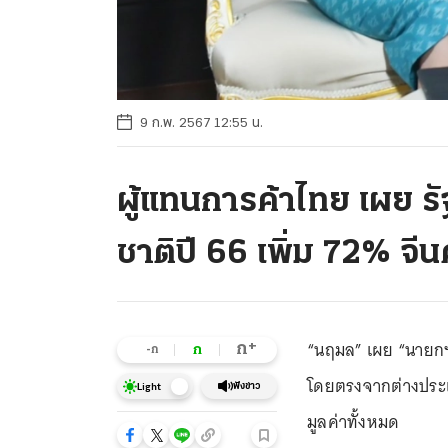
9 ก.พ. 2567 12:55 น.
ผู้แทนการค้าไทย เผย ร
ชาติปี 66 เพิ่ม 72% จีน
“นฤมล” เผย “นายกฯ
+
ก
ก
-ก
โดยตรงจากต่างประเท
ฟังข่าว
Light
มูลค่าทั้งหมด