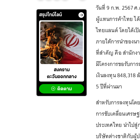
วันที่ 9 ก.พ. 2567 
สรุปไทม์ไลน์
ผู้แทนการค้าไทย ไ
ไทยแลนด์ โดยได้เป
ภายใต้การนำของนาย
ที่สำคัญ คือ สำนั
มีโครงการขอรับการส่
สงคราม
เงินลงทุน 848,318 ล้
ตะวันออกกลาง
5 ปีที่ผ่านมา
ติดตาม
สำหรับการลงทุนโดยต
การขับเคลื่อนเศรษ
ประเทศไทย นำไปสู่
บริษัทต่างชาติกับผู