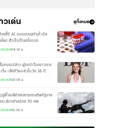
่าวเด่น
ดูทั้งหมด
วิทย์ใช้ AI ออกแบบสร้างไวรัส
ดใหม่ สำเร็จเป็นครั้งแรก
งประเทศ
04:16 น.
กต็อกเกอร์สาว ผู้แชร์เรื่องราวการ
มะเร็ง เสียชีวิตแล้วในวัย 26 ปี
งประเทศ
03:06 น.
ฮูตีโจมตีค่ายทหารกองทัพรัฐบาล
เมน ดับอย่างน้อย 30 ศพ
งประเทศ
01:36 น.