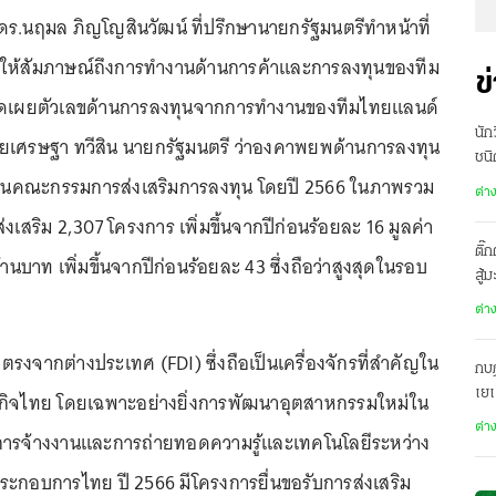
ศ.ดร.นฤมล ภิญโญสินวัฒน์ ที่ปรึกษานายกรัฐมนตรีทำหน้าที่
ด้ให้สัมภาษณ์ถึงการทำงานด้านการค้าและการลงทุนของทีม
ข
ิดเผยตัวเลขด้านการลงทุนจากการทำงานของทีมไทยแลนด์
นัก
เศรษฐา ทวีสิน นายกรัฐมนตรี ว่าองคาพยพด้านการลงทุน
ชนิ
กงานคณะกรรมการส่งเสริมการลงทุน โดยปี 2566 ในภาพรวม
ต่า
งเสริม 2,307 โครงการ เพิ่มขึ้นจากปีก่อนร้อยละ 16 มูลค่า
ติ๊
านบาท เพิ่มขึ้นจากปีก่อนร้อยละ 43 ซึ่งถือว่าสูงสุดในรอบ
สู้
ต่า
รงจากต่างประเทศ (FDI) ซึ่งถือเป็นเครื่องจักรที่สำคัญใน
กบฏ
เย
ฐกิจไทย โดยเฉพาะอย่างยิ่งการพัฒนาอุตสาหกรรมใหม่ใน
ต่า
การจ้างงานและการถ่ายทอดความรู้และเทคโนโลยีระหว่าง
้ประกอบการไทย ปี 2566 มีโครงการยื่นขอรับการส่งเสริม