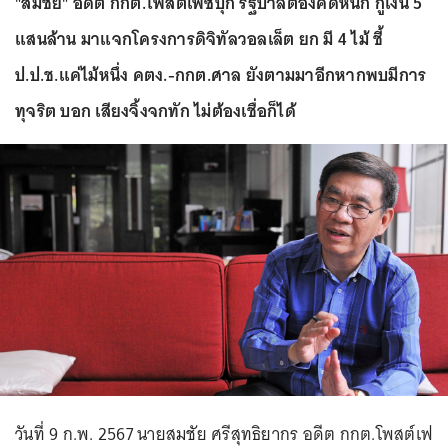
"สมชัย" อดีต กกต.โพสต์เฟซบุ๊ก รัฐบาลต้องคิดหนัก กู้เงิน 5
แสนล้าน มาแจกโครงการดิจิทัลวอลเล็ต ยก มี 4 ไม้ ชี้
ป.ป.ช.แค่ไม้หนึ่ง คตง.-กกต.ศาล ยังตามมาอีกหากพบมีการ
ทุจริต บอก เสียงจิ้งจกทัก ไม่ต้องเชื่อก็ได้
วันที่ 9 ก.พ. 2567 นายสมชัย ศรีสุทธิยากร อดีต กกต.โพสต์เฟ