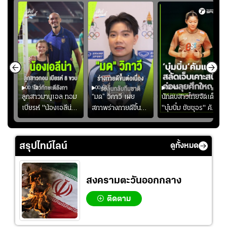
00:52
00:51
02:40
ชนะ
ลูกสาวมานูเอล ทอม
“มด” วิภาวี เผย
นักตบสาวไทยจัดเต็ม
ง
เบียรห์ "น้องเอลีน่า"
สภาพร่างกายดีขึ้น
"บุ๋มบิ๋ม ชัชชุอร" คัม
วัย 8 ขวบ โชว์ตี
อย่างต่อเนื่อง พร้อม
แบ็ก ศึก" SEA V
ลังกาสุดพริ้ว
พยายามลงสนามให้
CUP 2026" เลก
มากขึ้น เพื่อเรียก
สอง!!
สรุปไทม์ไลน์
ดูทั้งหมด
ความมั่นใจ
สงครามตะวันออกกลาง
ติดตาม