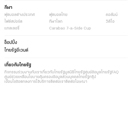
กีฬา
ฟุตบอลต่่างประเทศ
ฟุตบอลไทย
คอลัมน์
ไฟต์สปอร์ต
กีฬาโลก
วิดีโอ
แกลเลอรี่
Carabao 7-a-Side Cup
ช็อปปิ้ง
ไทยรัฐอีเวนต์
เกี่ยวกับไทยรัฐ
กิจกรรม
ร่วมงานกับเรา
เกี่ยวกับไทยรัฐ
มูลนิธิไทยรัฐ
ศูนย์ข้อมูลไทยรัฐ
FAQ
ศูนย์ช่วยเหลือ
นโยบายคุ้มครองข้อมูลส่วนบุคคลไทยรัฐกรุ๊ป
เงื่อนไขข้อตกลงการใช้บริการ
ติดต่อเรา
ติดต่อโฆษณา
ติดตามเราได้ที่
Application
My THAIRATH