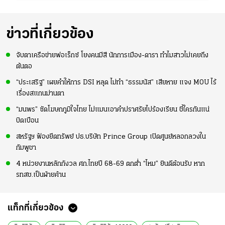
ข่าวที่เกี่ยวข้อง
จับตาเครือข่ายฟอเร็กซ์ โยงคนมีสี นักการเมือง-ดารา ทำไมสาวไม่เคยถึง
ต้นตอ
“ประเสริฐ” เผยคำให้การ DSI หลุด ไม่ทำ “ธรรมนัส” เสียหาย แจง MOU ไร้
เรื่องสแกนม่านตา
“มนพร” ซัดโฆษกภูมิใจไทย ไม่แมนเอาคำปราศรัยไปร้องเรียน ชี้ใครกันแน่
บิดเบือน
สหรัฐฯ ฟ้องยึดทรัพย์ ปธ.บริษัท Prince Group เปิดศูนย์หลอกลวงใน
กัมพูชา
4 หน่วยงานหลักกังวล ศก.ไทยปี 68-69 ตกต่ำ “ไหม” ยินดีต้อนรับ หาก
รทสช.เป็นฝ่ายค้าน
แท็กที่เกี่ยวข้อง