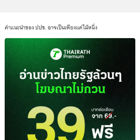
คำแนะนำของ ปปช. อาจเป็นเพียงแค่ไม้หนึ่ง