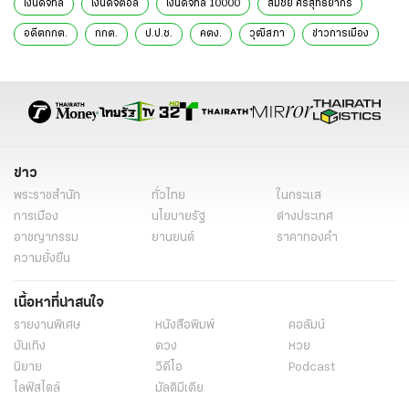
เงินดิจิทัล
เงินดิจิตอล
เงินดิจิทัล 10000
สมชัย ศรีสุทธิยากร
อดีตกกต.
กกต.
ป.ป.ช.
คตง.
วุฒิสภา
ข่าวการเมือง
ข่าวการเมืองวันนี้
ข่าวการเมือง ไทยรัฐ
ข่าวด่วน
ข่าววันนี้
เรื่องเด่น
ข่าวทั่วไป
ข่าว
พระราชสำนัก
ทั่วไทย
ในกระแส
การเมือง
นโยบายรัฐ
ต่างประเทศ
อาชญากรรม
ยานยนต์
ราคาทองคำ
ความยั่งยืน
เนื้อหาที่น่าสนใจ
รายงานพิเศษ
หนังสือพิมพ์
คอลัมน์
บันเทิง
ดวง
หวย
นิยาย
วิดีโอ
Podcast
ไลฟ์สไตล์
มัลติมีเดีย