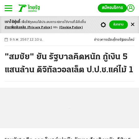
สมัครบริการ
เราใช้คุ้กกี้
เพื่อให้ทุกคนได้ประสบ
การณ์การใช้งานที่ดียิ่งขึ้น
+
ก
ก
-ก
รับทราบ
อ่านเพิ่มเติมคลิก
(Privacy Policy)
และ
(Cookie Policy)
9 ก.พ. 2567 12:10 น.
ข่าว
การเมือง
ไทยรัฐออนไลน์
"สมชัย" ยัน รัฐบาลคิดหนัก กู้เงิน 5
แสนล้าน ดิจิทัลวอลเล็ต ป.ป.ช.แค่ไม้ 1
...