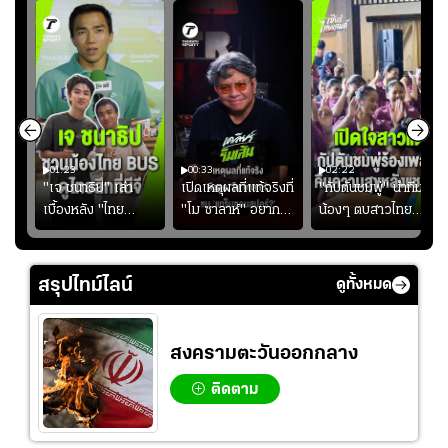
01:23
00:33
02:22
"เจ ชนาธิป" เล่า
เปิดเหตุผลที่แท้จริงที่
"กัปตันชมพู่" นำทีม
เบื้องหลัง "ไทย
"โม ซาลาห์" อยาก
น้องๆ ตบสาวไทย
ง
BUS" บังเอิญเจอขอ
ย้ายซบ "แทร็บซอนส
ปล่อยจอย โชว์ลูกคอ
ไป
ถ่ายรูปที่ฟู้ดแลนด์
ปอร์"
สเต็ปเต้น "เปิดใจ
สาวแต"
สรุปไทม์ไลน์
ดูทั้งหมด
สงครามตะวันออกกลาง
ติดตาม