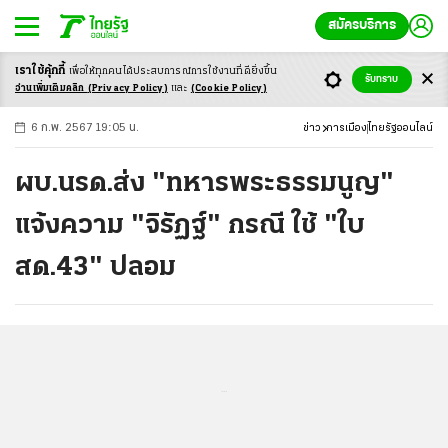
สมัครบริการ
เราใช้คุ้กกี้
เพื่อให้ทุกคนได้ประสบ
การณ์การใช้งานที่ดียิ่งขึ้น
+
ก
ก
-ก
รับทราบ
อ่านเพิ่มเติมคลิก
(Privacy Policy)
และ
(Cookie Policy)
6 ก.พ. 2567 19:05 น.
ข่าว
การเมือง
ไทยรัฐออนไลน์
ผบ.นรด.ส่ง "ทหารพระธรรมนูญ"
แจ้งความ "จิรัฏฐ์" กรณี ใช้ "ใบ
สด.43" ปลอม
...