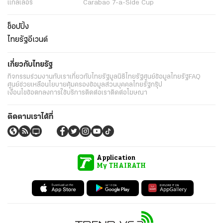
แกลเลอรี่
Carabao 7-a-Side Cup
ช็อปปิ้ง
ไทยรัฐอีเวนต์
เกี่ยวกับไทยรัฐ
กิจกรรม
ร่วมงานกับเรา
เกี่ยวกับไทยรัฐ
มูลนิธิไทยรัฐ
ศูนย์ข้อมูลไทยรัฐ
FAQ
ศูนย์ช่วยเหลือ
นโยบายคุ้มครองข้อมูลส่วนบุคคลไทยรัฐกรุ๊ป
เงื่อนไขข้อตกลงการใช้บริการ
ติดต่อเรา
ติดต่อโฆษณา
ติดตามเราได้ที่
Application
My THAIRATH