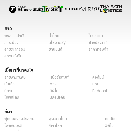
ข่าวการเมืองวันนี้
ข่าวการเมือง ไทยรัฐ
ข่าวด่วน
ข่าววันนี้
ข่าวการเมือง
ข่าวทั่วไป
ข่าว
พระราชสำนัก
ทั่วไทย
ในกระแส
การเมือง
นโยบายรัฐ
ต่างประเทศ
อาชญากรรม
ยานยนต์
ราคาทองคำ
ความยั่งยืน
เนื้อหาที่น่าสนใจ
รายงานพิเศษ
หนังสือพิมพ์
คอลัมน์
บันเทิง
ดวง
หวย
นิยาย
วิดีโอ
Podcast
ไลฟ์สไตล์
มัลติมีเดีย
กีฬา
ฟุตบอลต่่างประเทศ
ฟุตบอลไทย
คอลัมน์
ไฟต์สปอร์ต
กีฬาโลก
วิดีโอ