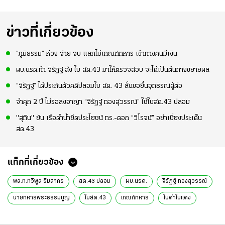
ข่าวที่เกี่ยวข้อง
“ภูมิธรรม” ห่วง จ่าย จบ แลกไม่เกณฑ์ทหาร เข้าทางคนมีเงิน
ผบ.นรด.ท้า จิรัฏฐ์ ส่ง ใบ สด.43 มาให้ตรวจสอบ จะได้เป็นต้นทางขยายผล
“จิรัฏฐ์” ได้ประกันตัวคดีปลอมใบ สด. 43 ลั่นขอยื่นอุทธรณ์สู้ต่อ
จำคุก 2 ปี ไม่รอลงอาญา “จิรัฏฐ์ ทองสุวรรณ์” ใช้ใบสด.43 ปลอม
"สุทิน" ยัน เรือดำน้ำยึดประโยชน์ ทร.-ตอก “วิโรจน์” อย่าเบี่ยงประเด็น
สด.43
แท็กที่เกี่ยวข้อง
พล.ท.ทวีพูล ริมสาคร
สด.43 ปลอม
ผบ.นรด.
จิรัฏฐ์ ทองสุวรรณ์
นายทหารพระธรรมนูญ
ใบสด.43
เกณฑ์ทหาร
ใบดำใบแดง
แจ้งความจิรัฏฐ์
หน่วยบัญชาการรักษาดินแดน
สน.ประชาชื่น