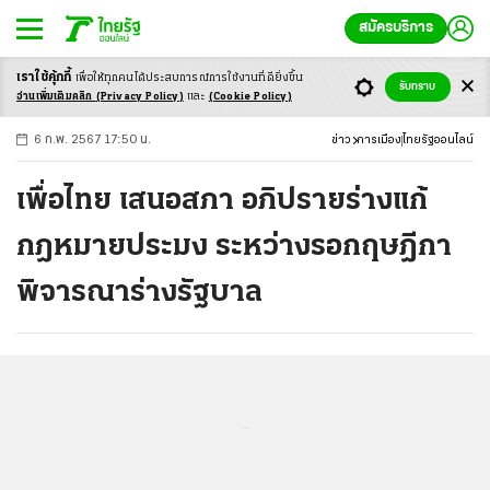
สมัครบริการ
เราใช้คุ้กกี้
เพื่อให้ทุกคนได้ประสบ
การณ์การใช้งานที่ดียิ่งขึ้น
+
ก
ก
-ก
รับทราบ
อ่านเพิ่มเติมคลิก
(Privacy Policy)
และ
(Cookie Policy)
6 ก.พ. 2567 17:50 น.
ข่าว
การเมือง
ไทยรัฐออนไลน์
เพื่อไทย เสนอสภา อภิปรายร่างแก้
กฎหมายประมง ระหว่างรอกฤษฎีกา
พิจารณาร่างรัฐบาล
...