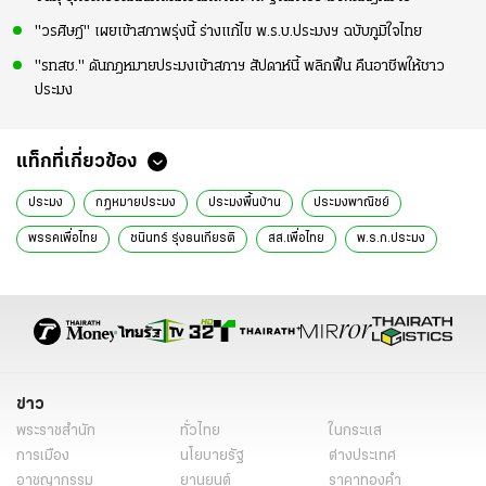
"วรศิษฎ์" เผยเข้าสภาพรุ่งนี้ ร่างแก้ไข พ.ร.บ.ประมงฯ ฉบับภูมิใจไทย
"รทสช." ดันกฎหมายประมงเข้าสภาฯ สัปดาห์นี้ พลิกฟื้น คืนอาชีพให้ชาว
ประมง
แท็กที่เกี่ยวข้อง
ประมง
กฎหมายประมง
ประมงพื้นบ้าน
ประมงพาณิชย์
พรรคเพื่อไทย
ชนินทร์ รุ่งธนเกียรติ
สส.เพื่อไทย
พ.ร.ก.ประมง
แก้กฎหมายประมง
ข่าวการเมืองวันนี้
ข่าวการเมือง ไทยรัฐ
ข่าวด่วน
ข่าววันนี้
ข่าวการเมือง
ข่าว
พระราชสำนัก
ทั่วไทย
ในกระแส
การเมือง
นโยบายรัฐ
ต่างประเทศ
อาชญากรรม
ยานยนต์
ราคาทองคำ