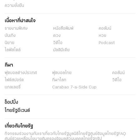
ความยั่งยืน
เนื้อหาที่น่าสนใจ
รายงานพิเศษ
หนังสือพิมพ์
คอลัมน์
บันเทิง
ดวง
หวย
นิยาย
วิดีโอ
Podcast
ไลฟ์สไตล์
มัลติมีเดีย
กีฬา
ฟุตบอลต่่างประเทศ
ฟุตบอลไทย
คอลัมน์
ไฟต์สปอร์ต
กีฬาโลก
วิดีโอ
แกลเลอรี่
Carabao 7-a-Side Cup
ช็อปปิ้ง
ไทยรัฐอีเวนต์
เกี่ยวกับไทยรัฐ
กิจกรรม
ร่วมงานกับเรา
เกี่ยวกับไทยรัฐ
มูลนิธิไทยรัฐ
ศูนย์ข้อมูลไทยรัฐ
FAQ
ศูนย์ช่วยเหลือ
นโยบายคุ้มครองข้อมูลส่วนบุคคลไทยรัฐกรุ๊ป