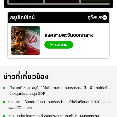
ึ้น
“บุ๋มบิ๋ม” เพื่อรักษา
ย้ายซบ "แทร็บซอนส
สกอร์บอร์ดแล้วแอบ
ย
ร่างกายให้พร้อมที่สุด
ปอร์"
ใจหาย น้อยกว่านัดที่
ที่
แล้วเจอมาเลเซียตั้ง
สรุปไทม์ไลน์
ดูทั้งหมด
อย่างเห็นได้ชัด
สงครามตะวันออกกลาง
ติดตาม
ข่าวที่เกี่ยวข้อง
“อัครเดช” หนุน “อนุทิน” ใช้นโยบายช่วยเกษตรกรตรงเป้า เพิ่มรายได้สร้าง
เงินหมุนเวียนกระตุ้น GDP
ก.เกษตรฯ เห็นชอบเยียวยาเกษตรกรน้ำท่วมใต้ครัวเรือนละ 3,000 ชง ครม.
ขออนุมัติงบกลาง
จีนดุ บุกยึดเรือตกหมึกไต้หวันกลางทะเล ฐานทำประมงผิดกฎหมาย