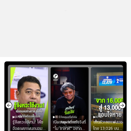
...
00:54
00:33
00:40
ร
รู้จังหวะใช้งาน! โค้ช
เปิดเหตุผลที่แท้จริงที่
เห็นตัวเลขแฟนบอล
อ๊อตเผยแผนถนอม
"โม ซาลาห์" อยาก
ไทย 13,026 บน