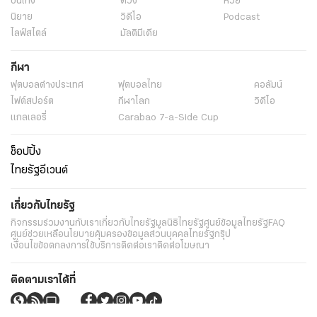
บันเทิง
ดวง
หวย
นิยาย
วิดีโอ
Podcast
ไลฟ์สไตล์
มัลติมีเดีย
กีฬา
ฟุตบอลต่่างประเทศ
ฟุตบอลไทย
คอลัมน์
ไฟต์สปอร์ต
กีฬาโลก
วิดีโอ
แกลเลอรี่
Carabao 7-a-Side Cup
ช็อปปิ้ง
ไทยรัฐอีเวนต์
เกี่ยวกับไทยรัฐ
กิจกรรม
ร่วมงานกับเรา
เกี่ยวกับไทยรัฐ
มูลนิธิไทยรัฐ
ศูนย์ข้อมูลไทยรัฐ
FAQ
ศูนย์ช่วยเหลือ
นโยบายคุ้มครองข้อมูลส่วนบุคคลไทยรัฐกรุ๊ป
เงื่อนไขข้อตกลงการใช้บริการ
ติดต่อเรา
ติดต่อโฆษณา
ติดตามเราได้ที่