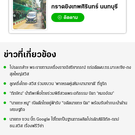
กราดยิงเทพศิรินทร์ นนทบุรี
ติดตาม
ข่าวที่เกี่ยวข้อง
โปรดเกล้าฯ พระราชทานเครื่องราชอิสริยาภรณ์ แก่อดีตผบ.ทร.มาเลเซีย-กง
สุลใหญ่สวิส
ลูกครึ่งไทย-สวิส ร่วมขบวน ’พาเหรดหุ่นหิมะนานาชาติ’ ที่ซูริก
“ทักษิณ” นำทัพเพื่อไทยร่วมพิธีสวดพระอภิธรรม บิดา “หมออ้อม”
"นายกฯ หนู" เปิดตึกไทยคู่ฟ้ารับ "อดีตนายกฯ นิด" พร้อมรับคำแนะนำด้าน
เศรษฐกิจ
นายกฯ ชวน บิ๊ก Google ใช้ไทยเป็นฐานการผลิตโปรดักส์ดิจิทัล-ถกป
ธน.สวิส เรื่องฟรีวีซ่า