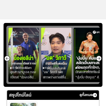
00:52
00:51
02:40
ชนะ
ลูกสาวมานูเอล ทอม
“มด” วิภาวี เผย
นักตบสาวไทยจัดเต็ม
ง
เบียรห์ "น้องเอลีน่า"
สภาพร่างกายดีขึ้น
"บุ๋มบิ๋ม ชัชชุอร" คัม
วัย 8 ขวบ โชว์ตี
อย่างต่อเนื่อง พร้อม
แบ็ก ศึก" SEA V
ลังกาสุดพริ้ว
พยายามลงสนามให้
CUP 2026" เลก
มากขึ้น เพื่อเรียก
สอง!!
สรุปไทม์ไลน์
ดูทั้งหมด
ความมั่นใจ