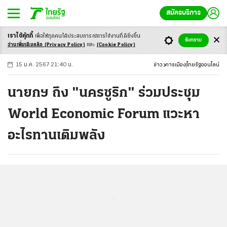
สมัครบริการ
เราใช้คุ้กกี้
เพื่อให้ทุกคนได้ประสบ
การณ์การใช้งานที่ดียิ่งขึ้น
+
ก
ก
-ก
รับทราบ
อ่านเพิ่มเติมคลิก
(Privacy Policy)
และ
(Cookie Policy)
15 ม.ค. 2567 21:40 น.
ข่าว
การเมือง
ไทยรัฐออนไลน์
นายกฯ ถึง "นครซูริก" ร่วมประชุม
World Economic Forum แวะหา
อะไรทานเติมพลัง
...