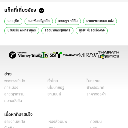
แท็กที่เกี่ยวข้อง
นครซูริก
สมาพันธรัฐสวิส
เศรษฐา ทวีสิน
นายกฯและรมว.คลัง
ปานปรีย์ พหิทธานุกร
รองนายกรัฐมนตรี
สุริยะ จึงรุ่งเรืองกิจ
รมว.คมนาคม
หาอะไรเติมพลัง
World Economic Forum
ข่าวการเมือง
ข่าวการเมืองวันนี้
ข่าวการเมือง ไทยรัฐ
ข่าวด่วน
ข่าววันนี้
เรื่องเด่น
ข่าวทั่วไป
ข่าว
พระราชสำนัก
ทั่วไทย
ในกระแส
การเมือง
นโยบายรัฐ
ต่างประเทศ
อาชญากรรม
ยานยนต์
ราคาทองคำ
ความยั่งยืน
เนื้อหาที่น่าสนใจ
รายงานพิเศษ
หนังสือพิมพ์
คอลัมน์