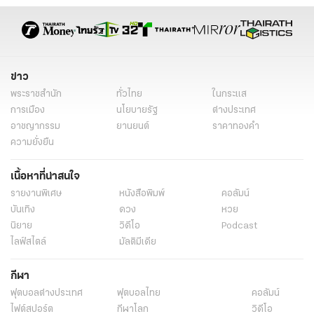
เรื่องเด่น
ข่าว
พระราชสำนัก
ทั่วไทย
ในกระแส
การเมือง
นโยบายรัฐ
ต่างประเทศ
อาชญากรรม
ยานยนต์
ราคาทองคำ
ความยั่งยืน
เนื้อหาที่น่าสนใจ
รายงานพิเศษ
หนังสือพิมพ์
คอลัมน์
บันเทิง
ดวง
หวย
นิยาย
วิดีโอ
Podcast
ไลฟ์สไตล์
มัลติมีเดีย
กีฬา
ฟุตบอลต่่างประเทศ
ฟุตบอลไทย
คอลัมน์
ไฟต์สปอร์ต
กีฬาโลก
วิดีโอ