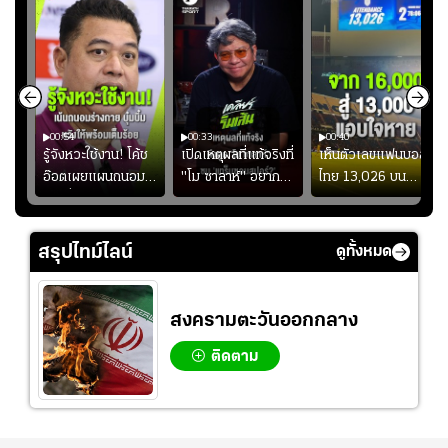
00:54
00:33
00:40
ร
รู้จังหวะใช้งาน! โค้ช
เปิดเหตุผลที่แท้จริงที่
เห็นตัวเลขแฟนบอล
อ๊อตเผยแผนถนอม
"โม ซาลาห์" อยาก
ไทย 13,026 บน
ึ้น
“บุ๋มบิ๋ม” เพื่อรักษา
ย้ายซบ "แทร็บซอนส
สกอร์บอร์ดแล้วแอบ
ย
ร่างกายให้พร้อมที่สุด
ปอร์"
ใจหาย น้อยกว่านัดที่
ที่
แล้วเจอมาเลเซียตั้ง
สรุปไทม์ไลน์
ดูทั้งหมด
อย่างเห็นได้ชัด
สงครามตะวันออกกลาง
ติดตาม