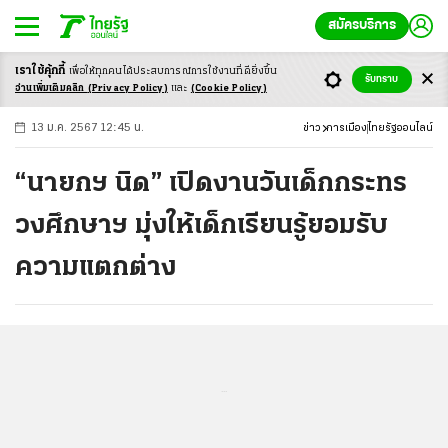
สมัครบริการ
เราใช้คุ้กกี้
เพื่อให้ทุกคนได้ประสบ
การณ์การใช้งานที่ดียิ่งขึ้น
+
ก
ก
-ก
รับทราบ
อ่านเพิ่มเติมคลิก
(Privacy Policy)
และ
(Cookie Policy)
13 ม.ค. 2567 12:45 น.
ข่าว
การเมือง
ไทยรัฐออนไลน์
“นายกฯ นิด” เปิดงานวันเด็กกระทร
วงศึกษาฯ มุ่งให้เด็กเรียนรู้ยอมรับ
ความแตกต่าง
...