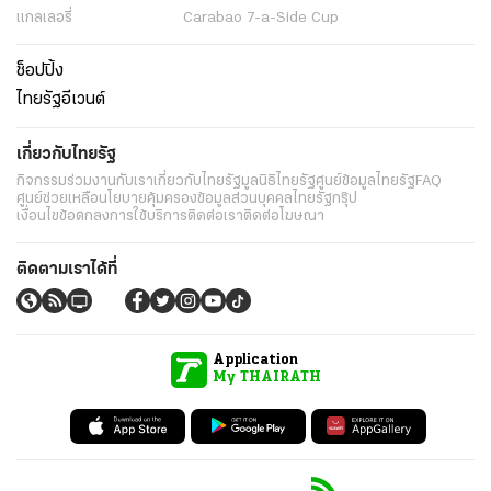
แกลเลอรี่
Carabao 7-a-Side Cup
ช็อปปิ้ง
ไทยรัฐอีเวนต์
เกี่ยวกับไทยรัฐ
กิจกรรม
ร่วมงานกับเรา
เกี่ยวกับไทยรัฐ
มูลนิธิไทยรัฐ
ศูนย์ข้อมูลไทยรัฐ
FAQ
ศูนย์ช่วยเหลือ
นโยบายคุ้มครองข้อมูลส่วนบุคคลไทยรัฐกรุ๊ป
เงื่อนไขข้อตกลงการใช้บริการ
ติดต่อเรา
ติดต่อโฆษณา
ติดตามเราได้ที่
Application
My THAIRATH