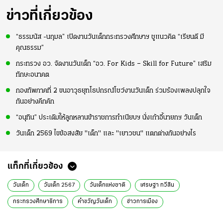
ข่าวที่เกี่ยวข้อง
“ธรรมนัส -นฤมล” เปิดงานวันเด็กกระทรวงศึกษาฯ ชูแนวคิด “เรียนดี มี
คุณธรรม”
กระทรวง อว. จัดงานวันเด็ก “อว. For Kids – Skill for Future” เสริม
ทักษะอนาคต
กองทัพภาคที่ 2 ขนอาวุธยุทโธปกรณ์โชว์งานวันเด็ก ร่วมร้องเพลงปลุกใจ
กันอย่างคึกคัก
“อนุทิน” ประเดิมให้ลูกหลานข้าราชการทำเนียบฯ นั่งเก้าอี้นายกฯ วันเด็ก
วันเด็ก 2569 ไขข้อสงสัย "เด็ก" และ "เยาวชน" แตกต่างกันอย่างไร
แท็กที่เกี่ยวข้อง
วันเด็ก
วันเด็ก 2567
วันเด็กแห่งชาติ
เศรษฐา ทวีสิน
กระทรวงศึกษาธิการ
คำขวัญวันเด็ก
ข่าวการเมือง
ข่าวการเมืองวันนี้
ข่าวการเมือง ไทยรัฐ
ข่าวด่วน
ข่าววันนี้