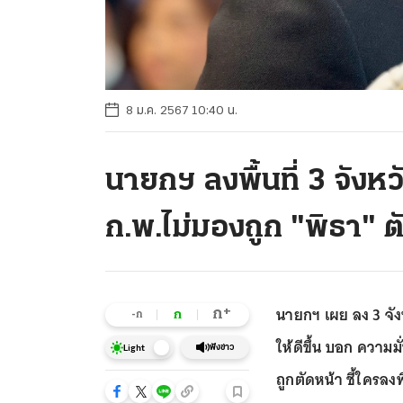
8 ม.ค. 2567 10:40 น.
นายกฯ ลงพื้นที่ 3 จัง
ก.พ.ไม่มองถูก "พิธา" ต
นายกฯ เผย ลง 3 จั
+
ก
ก
-ก
ให้ดีขึ้น บอก ความมั
ฟังข่าว
Light
ถูกตัดหน้า ชี้ใครลงพื้