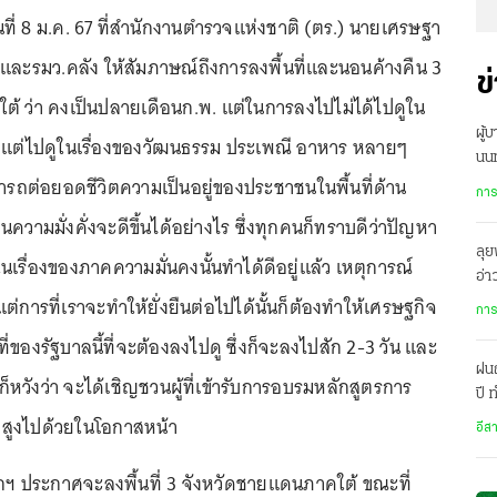
วันที่ 8 ม.ค. 67 ที่สำนักงานตำรวจแห่งชาติ (ตร.) นายเศรษฐา
ีและรมว.คลัง ให้สัมภาษณ์ถึงการลงพื้นที่และนอนค้างคืน 3
ข
้ ว่า คงเป็นปลายเดือนก.พ. แต่ในการลงไปไม่ได้ไปดูใน
ผู้
ง แต่ไปดูในเรื่องของวัฒนธรรม ประเพณี อาหาร หลายๆ
นนท
ามารถต่อยอดชีวิตความเป็นอยู่ของประชาชนในพื้นที่ด้าน
กลั
การ
วามมั่งคั่งจะดีขึ้นได้อย่างไร ซึ่งทุกคนก็ทราบดีว่าปัญหา
ลุย
เรื่องของภาคความมั่นคงนั้นทำได้ดีอยู่แล้ว เหตุการณ์
อ่
่การที่เราจะทำให้ยั่งยืนต่อไปได้นั้นก็ต้องทำให้เศรษฐกิจ
บริ
การ
าที่ของรัฐบาลนี้ที่จะต้องลงไปดู ซึ่งก็จะลงไปสัก 2-3 วัน และ
ฝน
ก็หวังว่า จะได้เชิญชวนผู้ที่เข้ารับการอบรมหลักสูตรการ
ปี
เม
บสูงไปด้วยในโอกาสหน้า
อีส
ายกฯ ประกาศจะลงพื้นที่ 3 จังหวัดชายแดนภาคใต้ ขณะที่