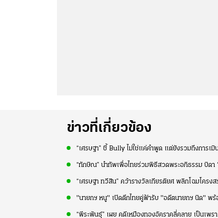
ข่าวที่เกี่ยวข้อง
“เศรษฐา” ชี้ Bully ไม่ใช่แค่คำพูด แต่ยังรวมถึงการเมิ
“ทักษิณ” นำทัพเพื่อไทยร่วมพิธีสวดพระอภิธรรม บิดา
“เศรษฐา ทวีสิน” คว้ารางวัลเกียรติยศ พลิกโฉมโคร
"นายกฯ หนู" เปิดตึกไทยคู่ฟ้ารับ "อดีตนายกฯ นิด" พ
“พีระพันธุ์” เผย คดีเหมืองทองอัคราคลี่คลาย เป็นเพรา