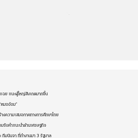
...
นเฉย แนะผู้ใหญ่สังเกตมากขึ้น
 “หมออ้อม”
งสร้างความเสมอภาคทางการศึกษาไทย
ร้อมรับคำแนะนำด้านเศรษฐกิจ
ะ ทีมนินจา ที่ทำงานมา 3 รัฐบาล