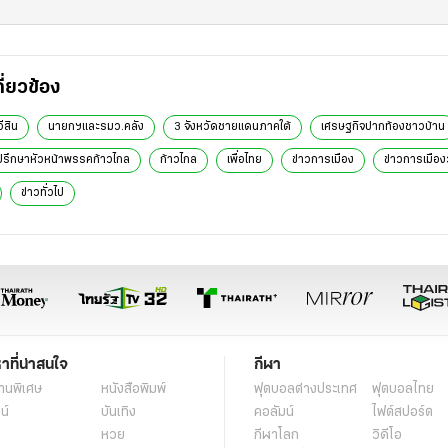
กี่ยวข้อง
ีสิน
นายกฯและรมว.คลัง
3 จังหวัดชายแดนภาคใต้
เศรษฐกิจปากท้องชาวบ้าน
ปรึกษาหัวหน้าพรรคก้าวไกล
ก้าวไกล
เพื่อไทย
ข่าวการเมือง
ข่าวการเมืองว
ข่าวทั่วไป
หาที่น่าสนใจ
กีฬา
านพิเศษ
หนังสือพิมพ์
ฟุตบอลต่่างประเทศ
ฟุตบอลไทย
น์
บันเทิง
คอลัมน์
ไฟต์สปอร์ต
หวย
กีฬาโลก
วิดีโอ