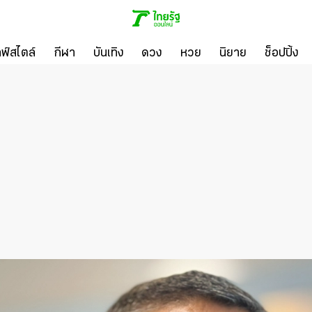
ลฟ์สไตล์
กีฬา
บันเทิง
ดวง
หวย
นิยาย
ช็อปปิ้ง