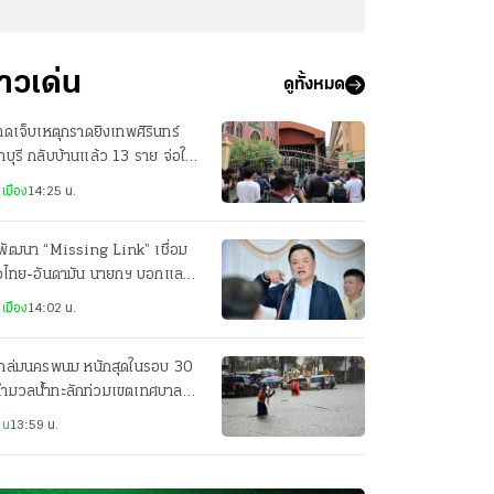
่าวเด่น
ดูทั้งหมด
บาดเจ็บเหตุกราดยิงเทพศิรินทร์
บุรี กลับบ้านแล้ว 13 ราย จ่อให้
บอีก 2 ราย
เมือง
14:25 น.
พัฒนา “Missing Link” เชื่อม
าวไทย-อันดามัน นายกฯ บอกแลนด์
ดจ์ค่อยว่ากัน
เมือง
14:02 น.
ถล่มนครพนม หนักสุดในรอบ 30
 ทำมวลน้ำทะลักท่วมเขตเทศบาล
ือง ถนนหลายจุดจมบาดาล
าน
13:59 น.