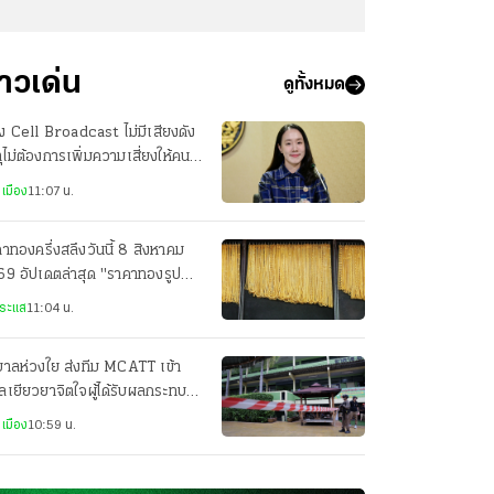
่าวเด่น
ดูทั้งหมด
 Cell Broadcast ไม่มีเสียงดัง
ุไม่ต้องการเพิ่มความเสี่ยงให้คนที่
บซ่อน
เมือง
11:07 น.
าทองครึ่งสลึงวันนี้ 8 สิงหาคม
9 อัปเดตล่าสุด "ราคาทองรูป
รณ" กี่บาทแล้ว
ระแส
11:04 น.
บาลห่วงใย ส่งทีม MCATT เข้า
ลเยียวยาจิตใจผู้ได้รับผลกระทบ
ุสลดโรงเรียนเทพศิรินทร์ นนทบุรี
เมือง
10:59 น.