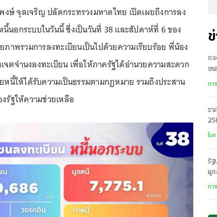
ุทธิพงษ์ จุลเจริญ ปลัดกระทรวงมหาดไทย เปิดเผยถึงการลง
้นอกระบบในวันนี้ ซึ่งเป็นวันที่ 38 และสัปดาห์ที่ 6 ของ
ข
ยภาพรวมการลงทะเบียนเป็นไปด้วยความเรียบร้อย พี่น้อง
แจง
เจตจำนงลงทะเบียน เพื่อให้ภาครัฐได้อำนวยความสะดวก
เหต
่ยหนี้ให้ได้รับความเป็นธรรมตามกฎหมาย รวมถึงประสาน
หล
การ
งรัฐให้ความช่วยเหลือ
ราค
256
พร
ในก
รัฐ
ดูแ
เหต
การ