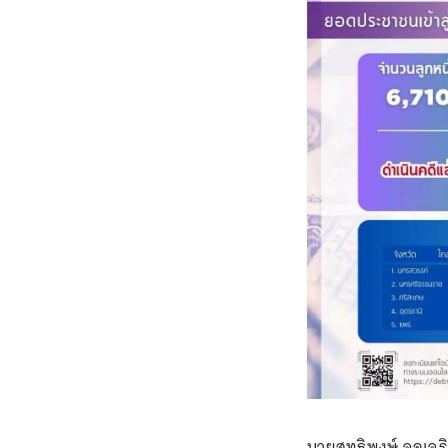
นายสุทธิพงษ์ จุลเจ