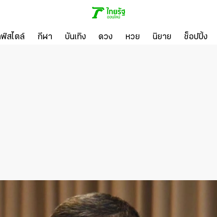
ลฟ์สไตล์
กีฬา
บันเทิง
ดวง
หวย
นิยาย
ช็อปปิ้ง