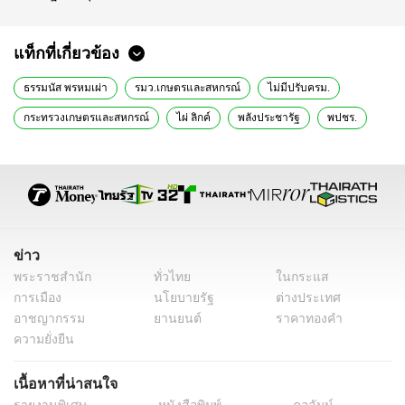
แท็กที่เกี่ยวข้อง
ธรรมนัส พรหมเผ่า
รมว.เกษตรและสหกรณ์
ไม่มีปรับครม.
กระทรวงเกษตรและสหกรณ์
ไผ่ ลิกค์
พลังประชารัฐ
พปชร.
พรรคพลังประชารัฐ
ไม่ทิ้งพรรคพปชร.
เพชรบูรณ์
ข่าวการเมือง
ข่าวการเมืองวันนี้
ข่าวการเมือง ไทยรัฐ
ข่าวด่วน
ข่าววันนี้
เรื่องเด่น
ข่าวทั่วไป
ข่าว
พระราชสำนัก
ทั่วไทย
ในกระแส
การเมือง
นโยบายรัฐ
ต่างประเทศ
อาชญากรรม
ยานยนต์
ราคาทองคำ
ความยั่งยืน
เนื้อหาที่น่าสนใจ