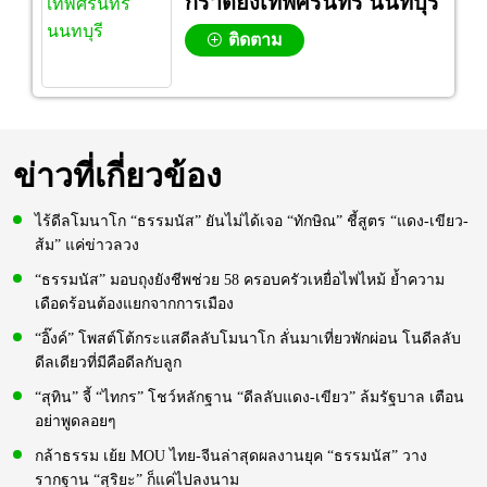
กราดยิงเทพศิรินทร์ นนทบุรี
ติดตาม
ข่าวที่เกี่ยวข้อง
ไร้ดีลโมนาโก “ธรรมนัส” ยันไม่ได้เจอ “ทักษิณ” ชี้สูตร “แดง-เขียว-
ส้ม” แค่ข่าวลวง
“ธรรมนัส” มอบถุงยังชีพช่วย 58 ครอบครัวเหยื่อไฟไหม้ ย้ำความ
เดือดร้อนต้องแยกจากการเมือง
“อิ๊งค์” โพสต์โต้กระแสดีลลับโมนาโก ลั่นมาเที่ยวพักผ่อน โนดีลลับ
ดีลเดียวที่มีคือดีลกับลูก
“สุทิน” จี้ “ไทกร” โชว์หลักฐาน “ดีลลับแดง-เขียว” ล้มรัฐบาล เตือน
อย่าพูดลอยๆ
กล้าธรรม เย้ย MOU ไทย-จีนล่าสุดผลงานยุค “ธรรมนัส” วาง
รากฐาน “สุริยะ” ก็แค่ไปลงนาม