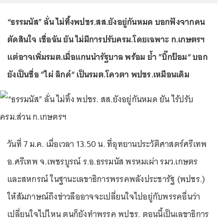
“ธรรมนัส” ลั่น ไม่ทิ้งพปชร.สส.ยังอยู่กันหมด บอกฟังจากคน
ตัดสินใจ เชื่อฉัน ยัน ไม่มีการปรับครม.โดยเฉพาะ ก.เกษตรฯ
แต่อาจเพิ่มรมต.เมื่อแกนนำรัฐบาล พร้อม ย้ำ ”บิ๊กป้อม“ บอก
ยังเป็นชื่อ ”ไผ่ ลิกค์“ เป็นรมต.โควตา พปชร.เหมือนเดิม
วันที่ 7 ม.ค. เมื่อเวลา 13.50 น. ที่อุทยานประวัติศาสตร์ศรีเทพ
อ.ศรีเทพ จ.เพชรบูรณ์ ร.อ.ธรรมนัส พรหมเผ่า รมว.เกษตร
และสหกรณ์ ในฐานะเลขาธิการพรรคพลังประชารัฐ (พปชร.)
ให้สัมภาษณ์ถึงข่าวลืออาจจะเปลี่ยนใจไปอยู่กับพรรคอื่นว่า
เปลี่ยนใจไปไหน ตนก็ยังทำพรรค พปชร. ตอนนี้เป็นเลขาธิการ