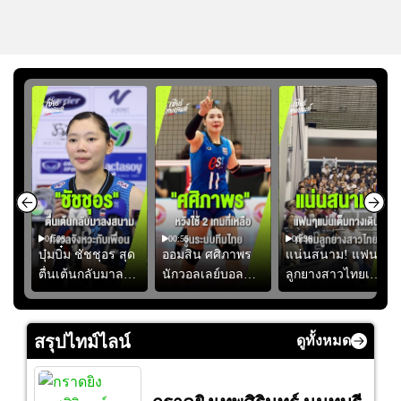
01:08
00:55
00:36
ูก
บุ๋มบิ๋ม ชัชชุอร สุด
ออมสิน ศศิภาพร
แน่นสนาม! แฟน
ตื่นเต้นกลับมาลง
นักวอลเลย์บอล
ลูกยางสาวไทยเดิน
บุ๋ม
สนามให้ทีมชาติ
หญิงทีมชาติไทย
ทางเข้ามาเชียร์
ด
แอบกังวลจังหวะไม่
หวังใช้ 2 เกมที่
สาวไทยอย่างคึกคัก
ล
เข้ากับเพื่อน
เหลือ ปรับจูนระบ
เพื่อให้กำลังใจ
สรุปไทม์ไลน์
ดูทั้งหมด
บทีมก่อนลุยชิง
ก่อนที่สาวไทยจะ
แชมป์เอเชีย
คว้าชัย