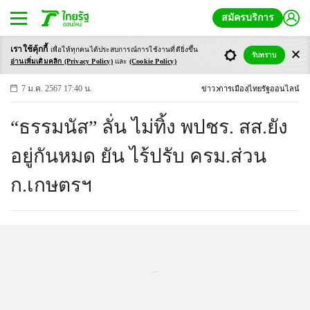
สมัครบริการ
เราใช้คุ้กกี้
เพื่อให้ทุกคนได้ประสบ
การณ์การใช้งานที่ดียิ่งขึ้น
+
ก
ก
-ก
รับทราบ
อ่านเพิ่มเติมคลิก
(Privacy Policy)
และ
(Cookie Policy)
7 ม.ค. 2567 17:40 น.
ข่าว
การเมือง
ไทยรัฐออนไลน์
“ธรรมนัส” ลั่น ไม่ทิ้ง พปชร. สส.ยัง
อยู่กันหมด ยัน ไร้ปรับ ครม.ส่วน
ก.เกษตรฯ
...