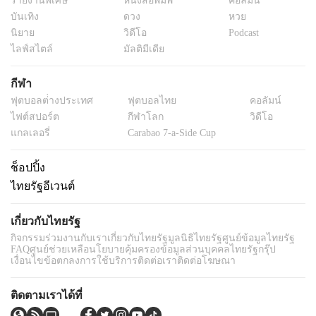
รายงานพิเศษ
หนังสือพิมพ์
คอลัมน์
บันเทิง
ดวง
หวย
นิยาย
วิดีโอ
Podcast
ไลฟ์สไตล์
มัลติมีเดีย
กีฬา
ฟุตบอลต่่างประเทศ
ฟุตบอลไทย
คอลัมน์
ไฟต์สปอร์ต
กีฬาโลก
วิดีโอ
แกลเลอรี่
Carabao 7-a-Side Cup
ช็อปปิ้ง
ไทยรัฐอีเวนต์
เกี่ยวกับไทยรัฐ
กิจกรรม
ร่วมงานกับเรา
เกี่ยวกับไทยรัฐ
มูลนิธิไทยรัฐ
ศูนย์ข้อมูลไทยรัฐ
FAQ
ศูนย์ช่วยเหลือ
นโยบายคุ้มครองข้อมูลส่วนบุคคลไทยรัฐกรุ๊ป
เงื่อนไขข้อตกลงการใช้บริการ
ติดต่อเรา
ติดต่อโฆษณา
ติดตามเราได้ที่