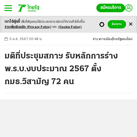
สมัครบริการ
เราใช้คุ้กกี้
เพื่อให้ทุกคนได้ประสบ
การณ์การใช้งานที่ดียิ่งขึ้น
+
ก
ก
-ก
รับทราบ
อ่านเพิ่มเติมคลิก
(Privacy Policy)
และ
(Cookie Policy)
5 ม.ค. 2567 20:48 น.
ข่าว
การเมือง
ไทยรัฐออนไลน์
มติที่ประชุมสภาฯ รับหลักการร่าง
พ.ร.บ.งบประมาณ 2567 ตั้ง
กมธ.วิสามัญ 72 คน
...