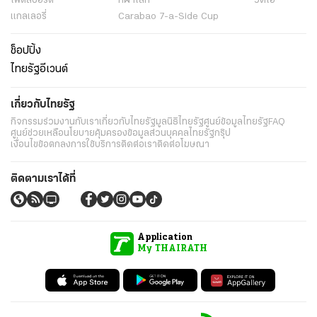
ไฟต์สปอร์ต
กีฬาโลก
วิดีโอ
แกลเลอรี่
Carabao 7-a-Side Cup
ช็อปปิ้ง
ไทยรัฐอีเวนต์
เกี่ยวกับไทยรัฐ
กิจกรรม
ร่วมงานกับเรา
เกี่ยวกับไทยรัฐ
มูลนิธิไทยรัฐ
ศูนย์ข้อมูลไทยรัฐ
FAQ
ศูนย์ช่วยเหลือ
นโยบายคุ้มครองข้อมูลส่วนบุคคลไทยรัฐกรุ๊ป
เงื่อนไขข้อตกลงการใช้บริการ
ติดต่อเรา
ติดต่อโฆษณา
ติดตามเราได้ที่
Application
My THAIRATH