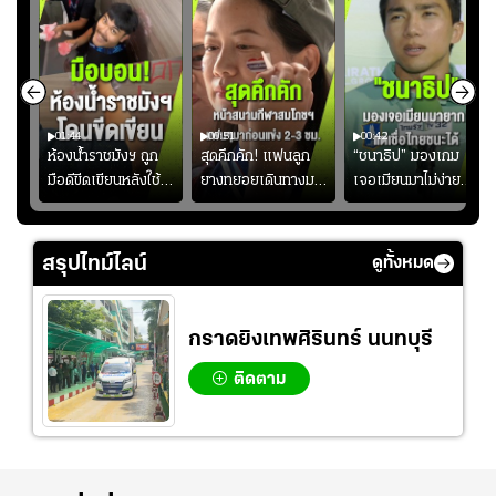
01:44
00:51
00:42
ซียน
ห้องน้ำราชมังฯ ถูก
สุดคึกคัก! แฟนลูก
“ชนาธิป” มองเกม
มือดีขีดเขียนหลังใช้
ยางทยอยเดินทางมา
เจอเมียนมาไม่ง่าย
งลุย
งานเพียงนัดเดียว
หน้าสนามกีฬา
ยอมรับเป็นงานยาก
้ม
สมาคมฟุตบอลฯ
สมโภชฯ กันอย่าง
สำหรับทีมชาติไทย
วอนแฟนบอลร่วมกัน
คึกคัก ก่อนเกมเริ่ม
แต่เชื่อมั่นศักยภาพ
สรุปไทม์ไลน์
ดูทั้งหมด
ดูแล
2-3 ชั่วโมง
ของทัพช้างศึก
กราดยิงเทพศิรินทร์ นนทบุรี
ติดตาม