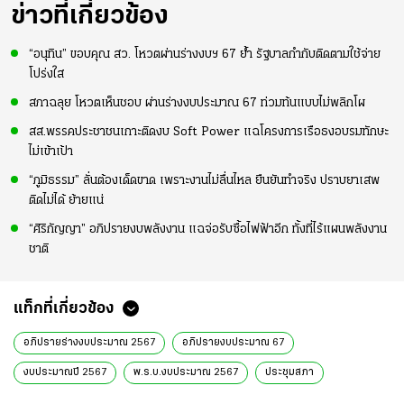
ข่าวที่เกี่ยวข้อง
“อนุทิน” ขอบคุณ สว. โหวตผ่านร่างงบฯ 67 ย้ำ รัฐบาลกำกับติดตามใช้จ่าย
โปร่งใส
สภาฉลุย โหวตเห็นชอบ ผ่านร่างงบประมาณ 67 ท่วมท้นแบบไม่พลิกโผ
สส.พรรคประชาชนเกาะติดงบ Soft Power แฉโครงการเรือธงอบรมทักษะ
ไม่เข้าเป้า
“ภูมิธรรม” ลั่นต้องเด็ดขาด เพราะงานไม่ลื่นไหล ยืนยันทำจริง ปราบยาเสพ
ติดไม่ได้ ย้ายแน่
“ศิริกัญญา” อภิปรายงบพลังงาน แฉจ่อรับซื้อไฟฟ้าอีก ทั้งที่ไร้แผนพลังงาน
ชาติ
แท็กที่เกี่ยวข้อง
อภิปรายร่างงบประมาณ 2567
อภิปรายงบประมาณ 67
งบประมาณปี 2567
พ.ร.บ.งบประมาณ 2567
ประชุมสภา
เศรษฐา ทวีสิน
นายกรัฐมนตรี
ลงมติร่างงบประมาณ 2567