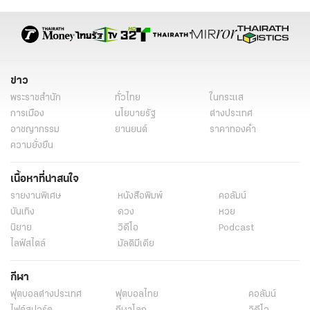
ร่าง พ.ร.บ.งบประมาณ 2567
ร่างงบประมาณ 2567
งบประมาณรายจ่ายประจําปี 2567
ข่าวการเมือง
ข่าวการเมืองวันนี้
ข่าวการเมือง ไทยรัฐ
ข่าวด่วน
ข่าววันนี้
เรื่องเด่น
ข่าว
พระราชสำนัก
ทั่วไทย
ในกระแส
การเมือง
นโยบายรัฐ
ต่างประเทศ
อาชญากรรม
ยานยนต์
ราคาทองคำ
ความยั่งยืน
เนื้อหาที่น่าสนใจ
รายงานพิเศษ
หนังสือพิมพ์
คอลัมน์
บันเทิง
ดวง
หวย
นิยาย
วิดีโอ
Podcast
ไลฟ์สไตล์
มัลติมีเดีย
กีฬา
ฟุตบอลต่่างประเทศ
ฟุตบอลไทย
คอลัมน์