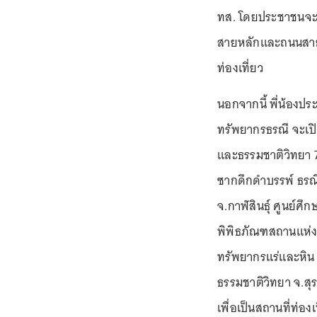
ทส. โดยประชาชนจะเ
สายหลักและถนนสายร
ท่องเที่ยว
นอกจากนี้ พี่น้องป
ทรัพยากรธรณี จะเปิ
และธรรมชาติวิทยา 7 แ
ซากดึกดำบรรพ์ ธรณี
จ.กาฬสินธุ์ ศูนย์ศึ
พิพิธภัณฑสถานแห่งชา
ทรัพยากรแร่และหิน
ธรรมชาติวิทยา จ.สุ
เพื่อเป็นสถานที่ท่อ