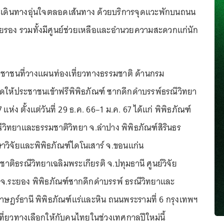
ดินทางอุ่นใจตลอดเส้นทาง ด้วยบริการจุดแวะพักบนถนน
อง รวมทั้งมีศูนย์ช่วยเหลือและอำนวยความสะดวกแก่นัก
ระชาชนที่วางแผนท่องเที่ยวทางธรรมชาติ ด้านกรม
ดให้ประชาชนเข้าฟรีพิพิธภัณฑ์ ซากดึกดำบรรพ์ธรณีวิทยา
ห่ง ตั้งแต่วันที่ 29 ธ.ค. 66–1 ม.ค. 67 ได้แก่ พิพิธภัณฑ์
วิทยาและธรรมชาติวิทยา จ.ลำปาง พิพิธภัณฑ์สิรินธร
กษาวิจัยและพิพิธภัณฑ์ไดโนเสาร์ จ.ขอนแก่น
ติธรณีวิทยาเฉลิมพระเกียรติ จ.ปทุมธานี ศูนย์วิจัย
 จ.ระยอง พิพิธภัณฑ์ซากดึกดำบรรพ์ ธรณีวิทยาและ
ราษฎร์ธานี พิพิธภัณฑ์แร่และหิน ถนนพระรามที่ 6 กรุงเทพฯ
งเที่ยวทางเลือกให้กับคนไทยในช่วงเทศกาลปีใหม่นี้