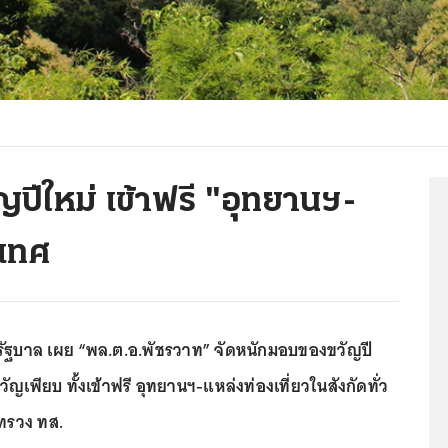
ปีใหม่ เข้าฟรี "อุทยานฯ-
ะเทศ
ัฐบาล เผย “พล.ต.อ.พัชรวาท” จัดหนักมอบของขวัญปี
ญเพียบ ทั้งเข้าฟรี อุทยานฯ-แหล่งท่องเที่ยวในสังกัดทั่ว
ทรวง ทส.