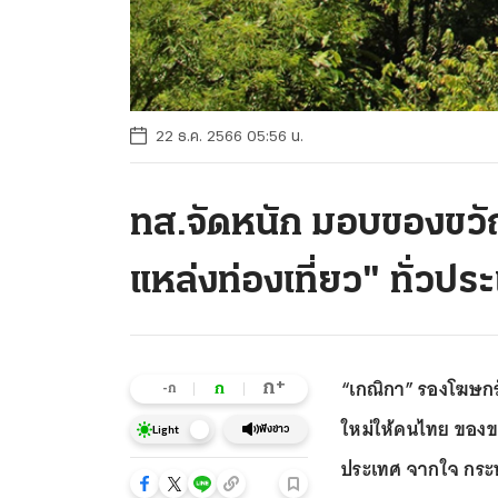
22 ธ.ค. 2566 05:56 น.
ทส.จัดหนัก มอบของขวัญ
แหล่งท่องเที่ยว" ทั่วปร
“เกณิกา” รองโฆษกร
+
ก
ก
-ก
ใหม่ให้คนไทย ของขวั
ฟังข่าว
Light
ประเทศ จากใจ กระ