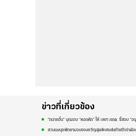
ข่าวที่เกี่ยวข้อง
“ทนายอั๋น” บุกมอบ “หอกหัก” ให้ เลขา กกต. จี้สอบ “อ
สวนนงนุชพัทยามอบของขวัญสุดพิเศษส่งท้ายปีเก่าต้อน