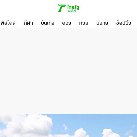
ลฟ์สไตล์
กีฬา
บันเทิง
ดวง
หวย
นิยาย
ช็อปปิ้ง