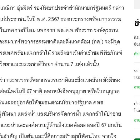
.ส.เกณิกา อุ่นจิตร์ รองโฆษกประจำสำนักนายกรัฐมนตรี กล่าว
ห้แก่ประชาชน ในปี พ.ศ. 2567 ของกระทรวงทรัพยากรรรรม
ข
ม ในเทศกาลปีใหม่ นอกจาก พล.ต.อ.พัชรวาท วงษ์สุวรรณ
ตร.
ละรมว.ทรัพยากรธรรมชาติและสิ่งแวดล้อม (ทส.) จะมีจุด
ขัง
ระเทศพร้อมแจกกล้าไม้ รวมถึงยกเว้นค่าเข้าชมพิพิธภัณฑ์
อั
ทั่ว
ิทยาและธรรมชาติวิทยา จำนวน 7 แห่งแล้วนั้น
รร.
อว่า กระทรวงทรัพยากรธรรมชาติและสิ่งแวดล้อม ยังมีของ
เรี
ราด
อา
่อเนื่องในปี 67 อาทิ ออกหนังสืออนุญาต หรือใบอนุญาต
กินและอยู่อาศัยให้ชุมชนตามนโยบายรัฐบาล คทช.
นำร
โรง
นฟูพัฒนา แหล่งน้ำ และบริหารจัดการน้ำ แจกกล้าไม้ป่าชาย
อา
ำแนะนำและองค์ความรู้ด้านสิ่งแวดล้อมตลอดปี 67 ยกเว้น
วันสำคัญ เป็นต้น และนี่คือการสร้างสุขให้คนไทย จากใจ