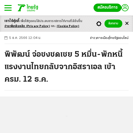
สมัครบริการ
เราใช้คุ้กกี้
เพื่อให้ทุกคนได้ประสบ
การณ์การใช้งานที่ดียิ่งขึ้น
+
ก
ก
-ก
รับทราบ
อ่านเพิ่มเติมคลิก
(Privacy Policy)
และ
(Cookie Policy)
5 ธ.ค. 2566 12:04 น.
ข่าว
การเมือง
ไทยรัฐออนไลน์
พิพัฒน์ จ่อชงชดเชย 5 หมื่น-พักหนี้
แรงงานไทยกลับจากอิสราเอล เข้า
ครม. 12 ธ.ค.
...