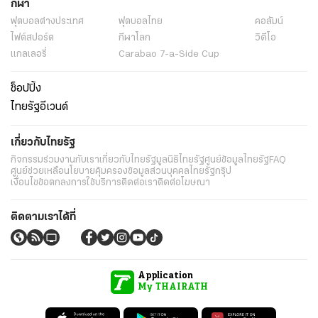
กีฬา
ฟุตบอลต่่างประเทศ
ฟุตบอลไทย
คอลัมน์
ไฟต์สปอร์ต
กีฬาโลก
วิดีโอ
แกลเลอรี่
Carabao 7-a-Side Cup
ช็อปปิ้ง
ไทยรัฐอีเวนต์
เกี่ยวกับไทยรัฐ
กิจกรรม
ร่วมงานกับเรา
เกี่ยวกับไทยรัฐ
มูลนิธิไทยรัฐ
ศูนย์ข้อมูลไทยรัฐ
FAQ
ศูนย์ช่วยเหลือ
นโยบายคุ้มครองข้อมูลส่วนบุคคลไทยรัฐกรุ๊ป
เงื่อนไขข้อตกลงการใช้บริการ
ติดต่อเรา
ติดต่อโฆษณา
ติดตามเราได้ที่
Application
My THAIRATH