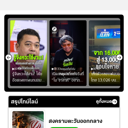
00:54
00:33
00:40
ร
รู้จังหวะใช้งาน! โค้ช
เปิดเหตุผลที่แท้จริงที่
เห็นตัวเลขแฟนบอล
อ๊อตเผยแผนถนอม
"โม ซาลาห์" อยาก
ไทย 13,026 บน
ึ้น
“บุ๋มบิ๋ม” เพื่อรักษา
ย้ายซบ "แทร็บซอนส
สกอร์บอร์ดแล้วแอบ
ย
ร่างกายให้พร้อมที่สุด
ปอร์"
ใจหาย น้อยกว่านัดที่
ที่
แล้วเจอมาเลเซียตั้ง
สรุปไทม์ไลน์
ดูทั้งหมด
อย่างเห็นได้ชัด
สงครามตะวันออกกลาง