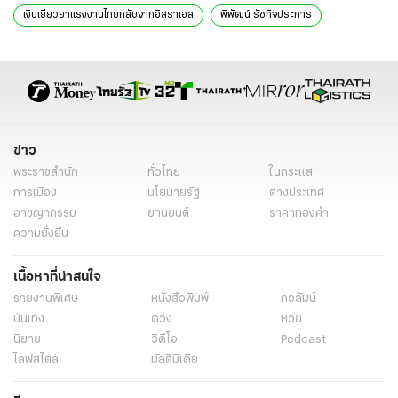
เงินเยียวยาแรงงานไทยกลับจากอิสราเอล
พิพัฒน์ รัชกิจประการ
ครม. 12 ธันวาคม 2566
ประชุม ครม.
ประชุมคณะรัฐมนตรี
กระทรวงแรงงาน
รมว.แรงงาน
แรงงานไทยในอิสราเอลล่าสุด
ข่าวคนไทยในอิสราเอล
ข่าวคนไทยในอิสราเอลล่าสุด
ข่าวการเมือง
ข่าวด่วน
ข่าววันนี้
เรื่องเด่น
ข่าว
พระราชสำนัก
ทั่วไทย
ในกระแส
การเมือง
นโยบายรัฐ
ต่างประเทศ
อาชญากรรม
ยานยนต์
ราคาทองคำ
ความยั่งยืน
เนื้อหาที่น่าสนใจ
รายงานพิเศษ
หนังสือพิมพ์
คอลัมน์
บันเทิง
ดวง
หวย
นิยาย
วิดีโอ
Podcast
ไลฟ์สไตล์
มัลติมีเดีย