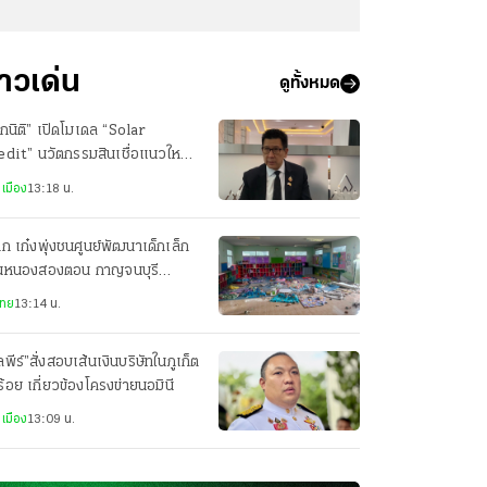
่าวเด่น
ดูทั้งหมด
กนิติ” เปิดโมเดล “Solar
dit” นวัตกรรมสินเชื่อแนวใหม่
ติดตั้งโซลาร์เซลล์ ลดภาระค่าไฟ
เมือง
13:18 น.
ึก เก๋งพุ่งชนศูนย์พัฒนาเด็กเล็ก
านหนองสองตอน กาญจนบุรี
เจ็บกว่า 10 ราย
ไทย
13:14 น.
พีร์”สั่งสอบเส้นเงินบริษัทในภูเก็ต
ร้อย เกี่ยวข้องโครงข่ายนอมินี
เมือง
13:09 น.