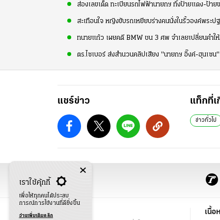
ส่องเลขเด็ด ทะเบียนรถไฟฟ้านายกฯ ทั้งป้ายแดง-ป้าย
สะเทือนใจ หญิงขับรถเหยียบร่างคนนั่งในรั้วองค์พระปฐ
ทนายแก้ว เผยคดี BMW ชน 3 ศพ จำเลยเปลี่ยนคำให้กา
ตร.ไซเบอร์ ส่งสำนวนคลิปเสียง "นายกฯ อิ๊งค์-ฮุนเซน"
แชร์ข่าว
แท็กที่เ
ข่าวทั่วไป
เราใช้คุ้กกี้
เพื่อให้ทุกคนได้ประสบ
การณ์การใช้งานที่ดียิ่งขึ้น
ข่าว
เนื้อ
อ่านเพิ่มเติมคลิก