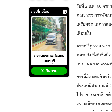
วันที่ 2 ธ.ค. 66 จา
สรุปไทม์ไลน์
คณะกรรมการพัฒนาซอ
เตรียมจัด เทศกาลสง
เดือนนั้น
นายศรีสุวรรณ จรรย
หมายถึง สิ่งที่เชื่อ
กราดยิงเทพศิรินทร์
นนทบุรี
แบบแผน ขนบธรรมเนี
ติดตาม
การที่มีคนต้นคิดจร
ประเพณีสงกรานต์ 2567
ไปจากประเพณีปกติ ถื
ความเดือดร้อนและเส