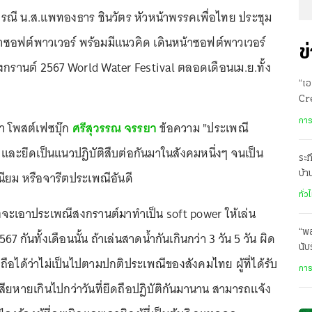
กกรณี น.ส.แพทองธาร ชินวัตร หัวหน้าพรรคเพื่อไทย ประชุม
ฟต์พาวเวอร์ พร้อมมีแนวคิด เดินหน้าซอฟต์พาวเวอร์
ข
กรานต์ 2567 World Water Festival ตลอดเดือนเม.ย.ทั้ง
“เอ
Cre
ดัน
การ
า โพสต์เฟซบุ๊ก
ศรีสุวรรณ จรรยา
ข้อความ "ประเพณี
ถือ และยึดเป็นแนวปฏิบัติสืบต่อกันมาในสังคมหนึ่งๆ จนเป็น
ระท
ยม หรือจารีตประเพณีอันดี
บ้
นร.
ทั่ว
ิตจะเอาประเพณีสงกรานต์มาทำเป็น soft power ให้เล่น
“พล
 กันทั้งเดือนนั้น ถ้าเล่นสาดน้ำกันเกินกว่า 3 วัน 5 วัน ผิด
นับ
อได้ว่าไม่เป็นไปตามปกติประเพณีของสังคมไทย ผู้ที่ได้รับ
การ
ียหายเกินไปกว่าวันที่ยึดถือปฏิบัติกันมานาน สามารถแจ้ง