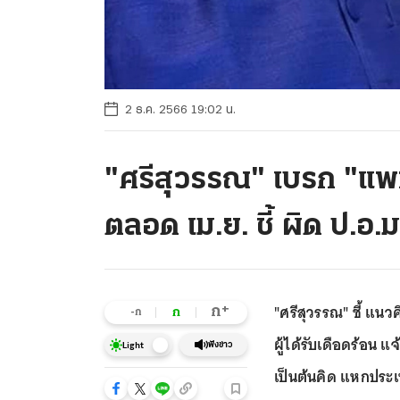
2 ธ.ค. 2566 19:02 น.
"ศรีสุวรรณ" เบรก "แพ
ตลอด เม.ย. ชี้ ผิด ป.อ
"ศรีสุวรรณ" ชี้ แนว
+
ก
ก
-ก
ผู้ได้รับเดือดร้อน แ
ฟังข่าว
Light
เป็นต้นคิด แหกประเ