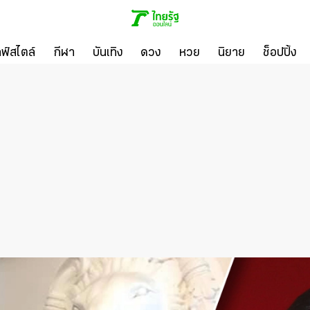
ลฟ์สไตล์
กีฬา
บันเทิง
ดวง
หวย
นิยาย
ช็อปปิ้ง