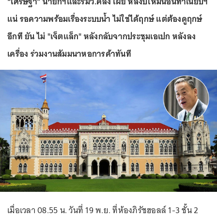
“เศรษฐา” นายกฯและรมว.คลัง เผย หลังปีใหม่นอนทำเนียบฯ
แน่ รอความพร้อมเรื่องระบบน้ำ ไม่ใช่ได้ฤกษ์ แต่ต้องดูฤกษ์
อีกที ยัน ไม่ "เจ็ตแล็ก" หลังกลับจากประชุมเอเปก หลังลง
เครื่อง ร่วมงานสัมมนาหอการค้าทันที
เมื่อเวลา 08.55 น. วันที่ 19 พ.ย. ที่ห้องภิรัชฮอลล์ 1-3 ชั้น 2