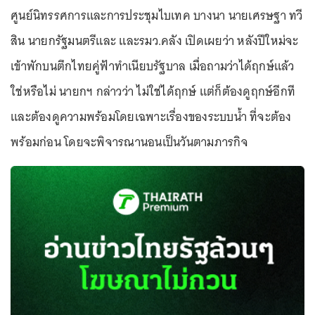
ศูนย์นิทรรศการและการประชุมไบเทค บางนา นายเศรษฐา ทวี
สิน นายกรัฐมนตรีและ และรมว.คลัง เปิดเผยว่า หลังปีใหม่จะ
เข้าพักบนตึกไทยคู่ฟ้าทำเนียบรัฐบาล เมื่อถามว่าได้ฤกษ์แล้ว
ใช่หรือไม่ นายกฯ กล่าวว่า ไม่ใช่ได้ฤกษ์ แต่ก็ต้องดูฤกษ์อีกที
และต้องดูความพร้อมโดยเฉพาะเรื่องของระบบน้ำ ที่จะต้อง
พร้อมก่อน โดยจะพิจารณานอนเป็นวันตามภารกิจ