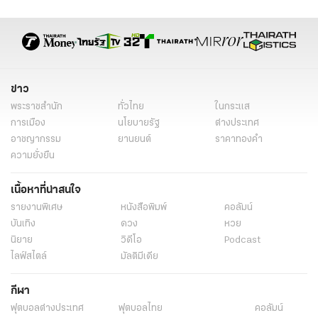
ข่าวการเมือง
ข่าวการเมืองวันนี้
ข่าวการเมือง ไทยรัฐ
ข่าวด่วน
ข่าววันนี้
เรื่องเด่น
เจ็ตแล็ก
ข่าวทั่วไป
ข่าว
พระราชสำนัก
ทั่วไทย
ในกระแส
การเมือง
นโยบายรัฐ
ต่างประเทศ
อาชญากรรม
ยานยนต์
ราคาทองคำ
ความยั่งยืน
เนื้อหาที่น่าสนใจ
รายงานพิเศษ
หนังสือพิมพ์
คอลัมน์
บันเทิง
ดวง
หวย
นิยาย
วิดีโอ
Podcast
ไลฟ์สไตล์
มัลติมีเดีย
กีฬา
ฟุตบอลต่่างประเทศ
ฟุตบอลไทย
คอลัมน์