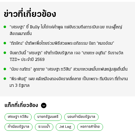
ที่
แล้วเจอมาเลเซียตั้ง
อย่างเห็นได้ชัด
ข่าวที่เกี่ยวข้อง
“เศรษฐา” ชี้ Bully ไม่ใช่แค่คำพูด แต่ยังรวมถึงการเมินเฉย แนะผู้ใหญ่
สังเกตมากขึ้น
“ทักษิณ” นำทัพเพื่อไทยร่วมพิธีสวดพระอภิธรรม บิดา “หมออ้อม”
จับตาวันนี้ “เศรษฐา” เข้าทำเนียบรัฐบาล เจอ “นายกฯ อนุทิน” รับรางวัล
TZD+ ประจำปี 2569
“น้อบ ณภัทร” ลูกชาย “เศรษฐา ทวีสิน” สวมแหวนหมั้นแฟนหนุ่มสุดชื่นมื่น
“พีระพันธุ์” เผย คดีเหมืองทองอัคราคลี่คลาย เป็นเพราะ ทีมนินจา ที่ทำงาน
มา 3 รัฐบาล
แท็กที่เกี่ยวข้อง
เศรษฐา ทวีสิน
นายกรัฐมนตรี
นอนทำเนียบรัฐบาล
ทำเนียบรัฐบาล
ระบบน้ำ
Jet Lag
หอการค้าไทย