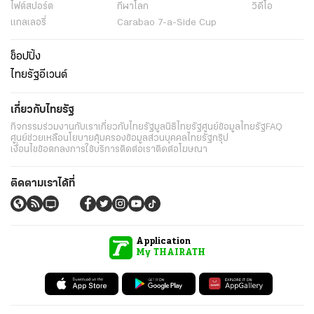
ไฟต์สปอร์ต
กีฬาโลก
วิดีโอ
แกลเลอรี่
Carabao 7-a-Side Cup
ช็อปปิ้ง
ไทยรัฐอีเวนต์
เกี่ยวกับไทยรัฐ
กิจกรรม
ร่วมงานกับเรา
เกี่ยวกับไทยรัฐ
มูลนิธิไทยรัฐ
ศูนย์ข้อมูลไทยรัฐ
FAQ
ศูนย์ช่วยเหลือ
นโยบายคุ้มครองข้อมูลส่วนบุคคลไทยรัฐกรุ๊ป
เงื่อนไขข้อตกลงการใช้บริการ
ติดต่อเรา
ติดต่อโฆษณา
ติดตามเราได้ที่
Application
My THAIRATH