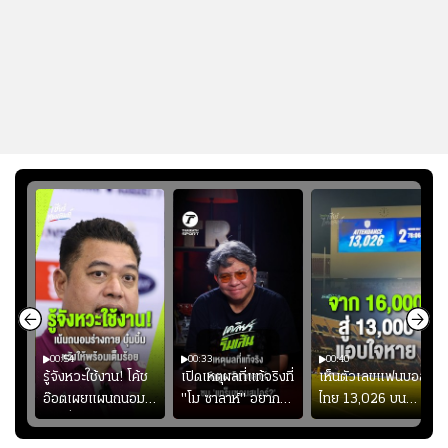
00:54
00:33
00:40
ร
รู้จังหวะใช้งาน! โค้ช
เปิดเหตุผลที่แท้จริงที่
เห็นตัวเลขแฟนบอล
อ๊อตเผยแผนถนอม
"โม ซาลาห์" อยาก
ไทย 13,026 บน
ึ้น
“บุ๋มบิ๋ม” เพื่อรักษา
ย้ายซบ "แทร็บซอนส
สกอร์บอร์ดแล้วแอบ
ย
ร่างกายให้พร้อมที่สุด
ปอร์"
ใจหาย น้อยกว่านัดที่