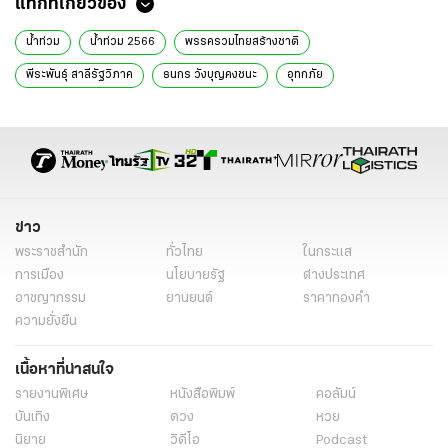
แท็กที่เกี่ยวข้อง
น้ำท่วม
น้ําท่วม 2566
พรรครวมไทยสร้างชาติ
พีระพันธุ์ สาลีรัฐวิภาค
ธนกร วังบุญคงชนะ
อุทกภัย
ประสบภัยน้ำท่วม
สส.รวมไทยสร้างชาติ
ข่าวการเมือง
ข่าวการเมืองวันนี้
ข่าวการเมือง ไทยรัฐ
ข่าวด่วน
ข่าววันนี้
เรื่องเด่น
ข่าว
พระราชสำนัก
ทั่วไทย
ในกระแส
การเมือง
นโยบายรัฐ
ต่างประเทศ
อาชญากรรม
ยานยนต์
ราคาทองคำ
ความยั่งยืน
เนื้อหาที่น่าสนใจ
รายงานพิเศษ
หนังสือพิมพ์
คอลัมน์
บันเทิง
ดวง
หวย
นิยาย
วิดีโอ
Podcast