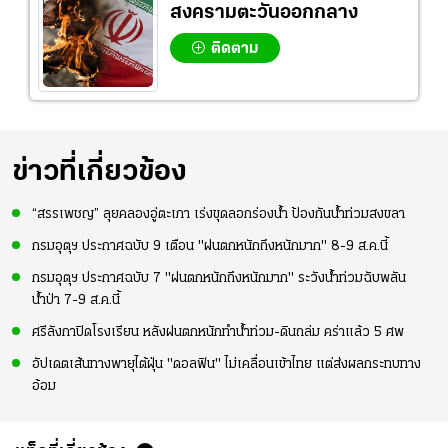
สงครามตะวันออกกลาง
ติดตาม
ข่าวที่เกี่ยวข้อง
“สรรเพชญ” ลุยคลองอู่ตะเภา เร่งขุดลอกร่องน้ำ ป้องกันน้ำท่วมสงขลา
กรมอุตุฯ ประกาศฉบับ 9 เตือน "ฝนตกหนักถึงหนักมาก" 8-9 ส.ค.นี้
กรมอุตุฯ ประกาศฉบับ 7 "ฝนตกหนักถึงหนักมาก" ระวังน้ำท่วมฉับพลัน
น้ำป่า 7-9 ส.ค.นี้
ศรีลังกาปิดโรงเรียน หลังฝนตกหนักทำน้ำท่วม-ดินถล่ม คร่าแล้ว 5 ศพ
อัปเดตเส้นทางพายุไต้ฝุ่น "ดอลฟิน" ไม่เคลื่อนเข้าไทย แต่ส่งผลกระทบทาง
อ้อม