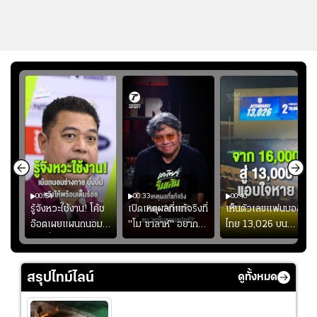
00:54
00:33
00:40
ร
รู้จังหวะใช้งาน! โค้ช
เปิดเหตุผลที่แท้จริงที่
เห็นตัวเลขแฟนบอล
อ๊อตเผยแผนถนอม
"โม ซาลาห์" อยาก
ไทย 13,026 บน
ึ้น
“บุ๋มบิ๋ม” เพื่อรักษา
ย้ายซบ "แทร็บซอนส
สกอร์บอร์ดแล้วแอบ
ย
ร่างกายให้พร้อมที่สุด
ปอร์"
ใจหาย น้อยกว่านัดที่
ที่
แล้วเจอมาเลเซียตั้ง
สรุปไทม์ไลน์
ดูทั้งหมด
อย่างเห็นได้ชัด