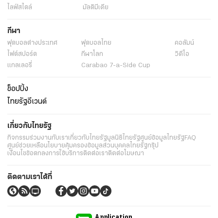
ไลฟ์สไตล์
มัลติมีเดีย
กีฬา
ฟุตบอลต่่างประเทศ
ฟุตบอลไทย
คอลัมน์
ไฟต์สปอร์ต
กีฬาโลก
วิดีโอ
แกลเลอรี่
Carabao 7-a-Side Cup
ช็อปปิ้ง
ไทยรัฐอีเวนต์
เกี่ยวกับไทยรัฐ
กิจกรรม
ร่วมงานกับเรา
เกี่ยวกับไทยรัฐ
มูลนิธิไทยรัฐ
ศูนย์ข้อมูลไทยรัฐ
FAQ
ศูนย์ช่วยเหลือ
นโยบายคุ้มครองข้อมูลส่วนบุคคลไทยรัฐกรุ๊ป
เงื่อนไขข้อตกลงการใช้บริการ
ติดต่อเรา
ติดต่อโฆษณา
ติดตามเราได้ที่
Application