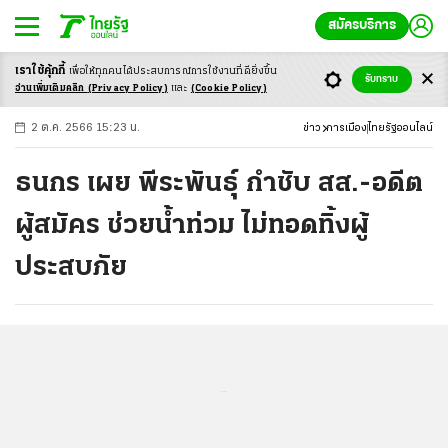
สมัครบริการ
เราใช้คุ้กกี้
เพื่อให้ทุกคนได้ประสบ
การณ์การใช้งานที่ดียิ่งขึ้น
+
ก
ก
-ก
รับทราบ
อ่านเพิ่มเติมคลิก
(Privacy Policy)
และ
(Cookie Policy)
2 ต.ค. 2566 15:23 น.
ข่าว
การเมือง
ไทยรัฐออนไลน์
ธนกร เผย พีระพันธุ์ กำชับ สส.-อดีต
ผู้สมัคร ช่วยน้ำท่วม ไม่ทอดทิ้งผู้
ประสบภัย
...