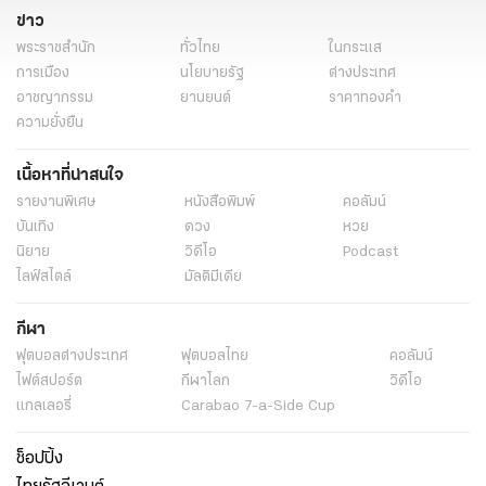
ข่าว
พระราชสำนัก
ทั่วไทย
ในกระแส
การเมือง
นโยบายรัฐ
ต่างประเทศ
อาชญากรรม
ยานยนต์
ราคาทองคำ
ความยั่งยืน
เนื้อหาที่น่าสนใจ
รายงานพิเศษ
หนังสือพิมพ์
คอลัมน์
บันเทิง
ดวง
หวย
นิยาย
วิดีโอ
Podcast
ไลฟ์สไตล์
มัลติมีเดีย
กีฬา
ฟุตบอลต่่างประเทศ
ฟุตบอลไทย
คอลัมน์
ไฟต์สปอร์ต
กีฬาโลก
วิดีโอ
แกลเลอรี่
Carabao 7-a-Side Cup
ช็อปปิ้ง