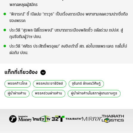
พลาดหลุดผู้สมัคร
“พิจารณ์” ชี้ เปิดปม “ภาวุธ” เป็นเรื่องการเมือง พยายามลดความน่าเชื่อถือ
ของพรรค
ประวัติ “สุรพล นิติไกรพจน์” บทบาทการเมืองพลิกขั้ว อดีตร่วม กปปส. สู่
กุนซือทีมผู้ว่าฯ ปชน.
ประวัติ “ศศิธร ประสิทธิ์พรอุดม” ลงชิงเก้าอี้ สก. ต่อในเขตพระนคร แต่ไม่ไป
ต่อกับ ปชน.
แท็กที่เกี่ยวข้อง
พรรคก้าวไกล
พรรคประชาธิปัตย์
จุรินทร์ ลักษณวิศิษฏ์
ผู้นำฝ่ายค้าน
พรรคร่วมฝ่ายค้าน
ผู้นำฝ่ายค้านในสภาผู้แทนราษฎร
ปดิพัทธ์ สันติภาดา
หมออ๋อง ปดิพัทธ์ สันติภาดา
รองประธานสภา
รองประธานสภาผู้แทนราษฎร
หัวหน้าพรรคก้าวไกล
หัวหน้าพรรคก้าวไกลคนใหม่
ข่าวการเมือง
ข่าวการเมืองวันนี้
ข่าวการเมือง ไทยรัฐ
ข่าวด่วน
ข่าววันนี้
เรื่องเด่น