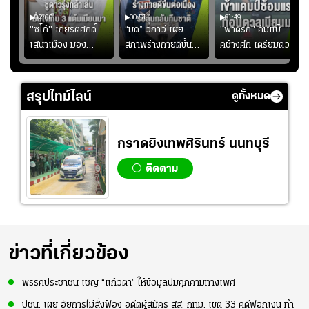
02:06
00:51
01:49
ียร์
"ซิโก้" เกียรติศักดิ์
“มด” วิภาวี เผย
"พาตริก" คัมแบ็
บ
เสนาเมือง มอง
สภาพร่างกายดีขึ้น
คช้างศึก เตรียมดวล
"
ว่าการเปิดโอกาสให้
อย่างต่อเนื่อง พร้อม
เมียนมา อาเซียน คัพ
่ใบ?
แข้งดาวรุ่งลงสนาม
พยายามลงสนามให้
2026 #ฟุตบอล
อย่างต่อเนื่อง
มากขึ้น เพื่อเรียก
#ทีมชาติไทย
สรุปไทม์ไลน์
ดูทั้งหมด
ความมั่นใจ
กราดยิงเทพศิรินทร์ นนทบุรี
ติดตาม
ข่าวที่เกี่ยวข้อง
พรรคประชาชน เชิญ “แก้วตา” ให้ข้อมูลปมคุกคามทางเพศ
ปชน. เผย อัยการไม่สั่งฟ้อง อดีตผู้สมัคร สส. กทม. เขต 33 คดีฟอกเงิน ทำ