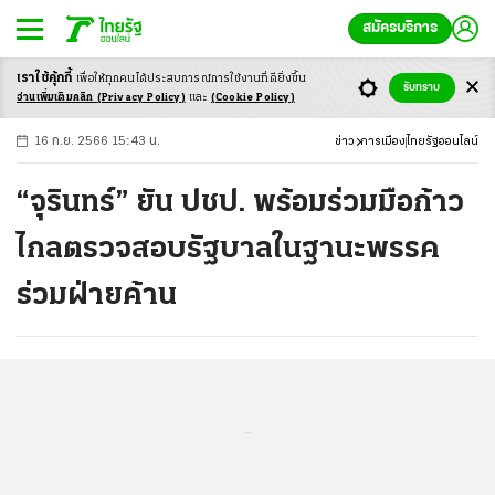
สมัครบริการ
เราใช้คุ้กกี้
เพื่อให้ทุกคนได้ประสบ
การณ์การใช้งานที่ดียิ่งขึ้น
+
ก
ก
-ก
รับทราบ
อ่านเพิ่มเติมคลิก
(Privacy Policy)
และ
(Cookie Policy)
16 ก.ย. 2566 15:43 น.
ข่าว
การเมือง
ไทยรัฐออนไลน์
“จุรินทร์” ยัน ปชป. พร้อมร่วมมือก้าว
ไกลตรวจสอบรัฐบาลในฐานะพรรค
ร่วมฝ่ายค้าน
...