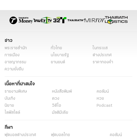
ฝุ่น pm 2.5
ฝุ่นเชียงราย
การค้าระหว่างประเทศ
การค้าชายแดน
ชาติพันธุ์
ชนเผ่า
สิทธิมนุษยชน
ครม.เศรษฐา 1
คณะรัฐมนตรี
ข่าวการเมือง
ข่าวการเมืองวันนี้
ข่าวการเมือง ไทยรัฐ
ข่าวด่วน
ข่าววันนี้
เรื่องเด่น
ข่าว
พระราชสำนัก
ทั่วไทย
ในกระแส
การเมือง
นโยบายรัฐ
ต่างประเทศ
อาชญากรรม
ยานยนต์
ราคาทองคำ
ความยั่งยืน
เนื้อหาที่น่าสนใจ
รายงานพิเศษ
หนังสือพิมพ์
คอลัมน์
บันเทิง
ดวง
หวย
นิยาย
วิดีโอ
Podcast
ไลฟ์สไตล์
มัลติมีเดีย
กีฬา
ฟุตบอลต่่างประเทศ
ฟุตบอลไทย
คอลัมน์