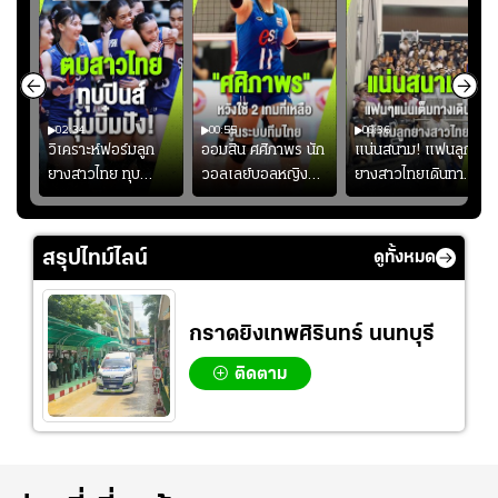
02:34
00:55
00:36
ขิน
วิเคราะห์ฟอร์มลูก
ออมสิน ศศิภาพร นัก
แน่นสนาม! แฟนลูก
วัน
ยางสาวไทย ทุบ
วอลเลย์บอลหญิงทีม
ยางสาวไทยเดินทาง
!
ฟิลิปปินส์ 3-0! "บุ๋ม
ชาติไทย หวังใช้ 2
เข้ามาเชียร์สาวไทย
บิ๋ม" คืนสนามสุดปัง
เกมที่เหลือ ปรับจู
อย่างคึกคัก เพื่อให้
#วอลเลย์บอลชาย
นระบบทีมก่อนลุยชิง
กำลังใจ ก่อนที่สาว
สรุปไทม์ไลน์
ดูทั้งหมด
ทีมชาติไทย
แชมป์เอเชีย
ไทยจะคว้าชัย
กราดยิงเทพศิรินทร์ นนทบุรี
ติดตาม