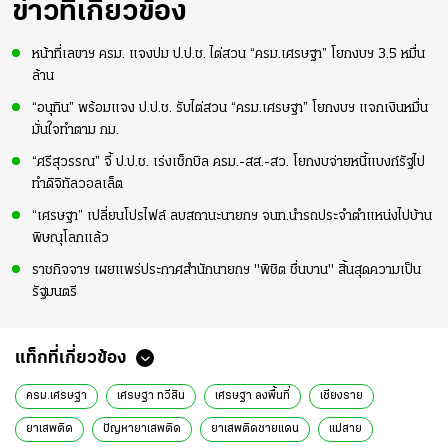
ข่าวที่เกี่ยวข้อง
หน้าที่เลขาฯ ครม. แจงปม ป.ป.ช. ไต่สวน “ครม.เศรษฐา” โยกงบฯ 3.5 หมื่น
ล้าน
“อนุทิน” พร้อมแจง ป.ป.ช. รับไต่สวน “ครม.เศรษฐา” โยกงบฯ แจกเงินหมื่น
มั่นใจทำตาม กม.
“ศรีสุวรรณ” จี้ ป.ป.ช. เร่งเช็กบิล ครม.-สส.-สว. โยกงบจ่ายหนี้แบงก์รัฐไป
ทำดิจิทัลวอลเล็ต
“เศรษฐา” เปลี่ยนโปรไฟล์ ลบสถานะนายกฯ จนท.นำรถประจำตำแหน่งไปบ้าน
พิษณุโลกแล้ว
ราชกิจจาฯ เผยแพร่ประกาศสำนักนายกฯ "พิชิต ชื่นบาน" สิ้นสุดความเป็น
รัฐมนตรี
แท็กที่เกี่ยวข้อง
ครม.เศรษฐา
เศรษฐา ทวีสิน
เศรษฐา ลงพื้นที่
เชียงราย
ยาเสพติด
ปัญหายาเสพติด
ยาเสพติดชายแดน
แม่สาย