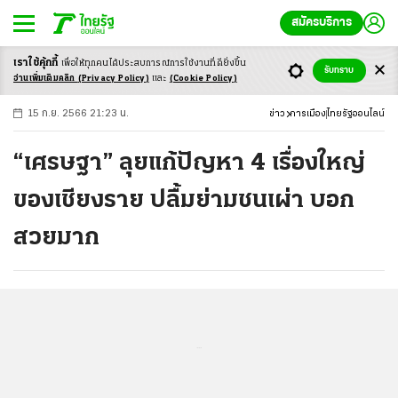
สมัครบริการ
เราใช้คุ้กกี้
เพื่อให้ทุกคนได้ประสบ
การณ์การใช้งานที่ดียิ่งขึ้น
+
ก
ก
-ก
รับทราบ
อ่านเพิ่มเติมคลิก
(Privacy Policy)
และ
(Cookie Policy)
15 ก.ย. 2566 21:23 น.
ข่าว
การเมือง
ไทยรัฐออนไลน์
“เศรษฐา” ลุยแก้ปัญหา 4 เรื่องใหญ่
ของเชียงราย ปลื้มย่ามชนเผ่า บอก
สวยมาก
...