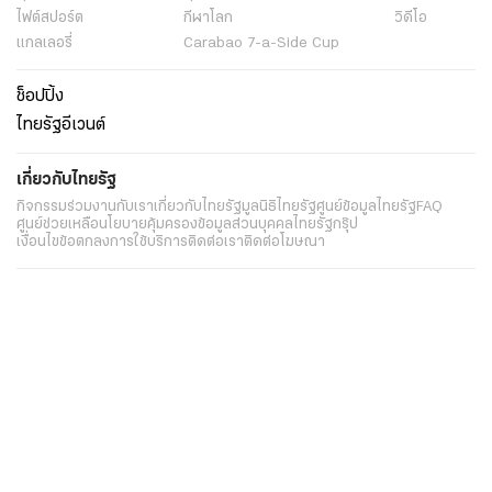
ไฟต์สปอร์ต
กีฬาโลก
วิดีโอ
แกลเลอรี่
Carabao 7-a-Side Cup
ช็อปปิ้ง
ไทยรัฐอีเวนต์
เกี่ยวกับไทยรัฐ
กิจกรรม
ร่วมงานกับเรา
เกี่ยวกับไทยรัฐ
มูลนิธิไทยรัฐ
ศูนย์ข้อมูลไทยรัฐ
FAQ
ศูนย์ช่วยเหลือ
นโยบายคุ้มครองข้อมูลส่วนบุคคลไทยรัฐกรุ๊ป
เงื่อนไขข้อตกลงการใช้บริการ
ติดต่อเรา
ติดต่อโฆษณา
ติดตามเราได้ที่
Application
My THAIRATH