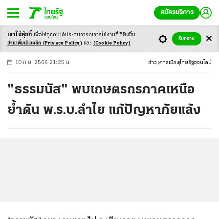
สมัครบริการ
เราใช้คุ้กกี้
เพื่อให้ทุกคนได้ประสบ
การณ์การใช้งานที่ดียิ่งขึ้น
+
ก
ก
-ก
รับทราบ
อ่านเพิ่มเติมคลิก
(Privacy Policy)
และ
(Cookie Policy)
10 ก.ย. 2566 21:25 น.
ข่าว
การเมือง
ไทยรัฐออนไลน์
"ธรรมนัส" พบเกษตรกรภาคเหนือ
ย้ำดัน พ.ร.บ.ลำไย แก้ปัญหาภัยแล้ง
...