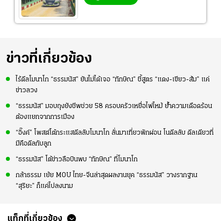
ข่าวที่เกี่ยวข้อง
ไร้ดีลโมนาโก “ธรรมนัส” ยันไม่ได้เจอ “ทักษิณ” ชี้สูตร “แดง-เขียว-ส้ม” แค่
ข่าวลวง
“ธรรมนัส” มอบถุงยังชีพช่วย 58 ครอบครัวเหยื่อไฟไหม้ ย้ำความเดือดร้อน
ต้องแยกจากการเมือง
“อิ๊งค์” โพสต์โต้กระแสดีลลับโมนาโก ลั่นมาเที่ยวพักผ่อน โนดีลลับ ดีลเดียวที่
มีคือดีลกับลูก
“ธรรมนัส” โต้ข่าวลือบินพบ “ทักษิณ” ที่โมนาโก
กล้าธรรม เย้ย MOU ไทย-จีนล่าสุดผลงานยุค “ธรรมนัส” วางรากฐาน
“สุริยะ” ก็แค่ไปลงนาม
แท็กที่เกี่ยวข้อง