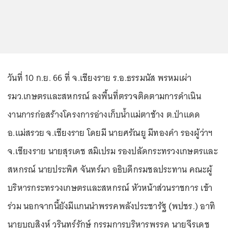
วันที่ 10 ก.ย. 66 ที่ จ.เชียงราย ร.อ.ธรรมนัส พรหมเผ่า
รมว.เกษตรและสหกรณ์ ลงพื้นที่ตรวจติดตามการดำเนิน
งานการก่อสร้างโครงการอ่างเก็บน้ำแม่ตาช้าง ต.ป่าแดด
อ.แม่สรวย จ.เชียงราย โดยมี นายศรัณยู มีทองคำ รองผู้ว่าฯ
จ.เชียงราย นายสุรเดช สมิเปรม รองปลัดกระทรวงเกษตรและ
สหกรณ์ นายประพิศ จันทร์มา อธิบดีกรมชลประทาน คณะผู้
บริหารกระทรวงเกษตรและสหกรณ์ หัวหน้าส่วนราชการ เข้า
ร่วม นอกจากนี้ยังมีแกนนำพรรคพลังประชารัฐ (พปชร.) อาทิ
นายบุญสิงห์ วรินทร์รักษ์ กรรมการบริหารพรรค นายจีรเดช