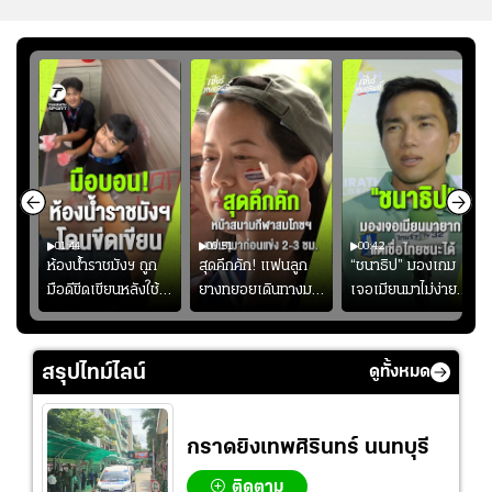
01:44
00:51
00:42
ซียน
ห้องน้ำราชมังฯ ถูก
สุดคึกคัก! แฟนลูก
“ชนาธิป” มองเกม
มือดีขีดเขียนหลังใช้
ยางทยอยเดินทางมา
เจอเมียนมาไม่ง่าย
งลุย
งานเพียงนัดเดียว
หน้าสนามกีฬา
ยอมรับเป็นงานยาก
้ม
สมาคมฟุตบอลฯ
สมโภชฯ กันอย่าง
สำหรับทีมชาติไทย
วอนแฟนบอลร่วมกัน
คึกคัก ก่อนเกมเริ่ม
แต่เชื่อมั่นศักยภาพ
สรุปไทม์ไลน์
ดูทั้งหมด
ดูแล
2-3 ชั่วโมง
ของทัพช้างศึก
กราดยิงเทพศิรินทร์ นนทบุรี
ติดตาม