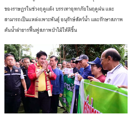
ของราษฎรในช่วงฤดูแล้ง บรรเทาอุทกภัยในฤดูฝน และ
สามารถเป็นแหล่งเพาะพันธุ์ อนุรักษ์สัตว์น้ำ และรักษาสภาพ
ต้นน้ำลำธารฟื้นฟูสภาพป่าไม้ให้ดีขึ้น