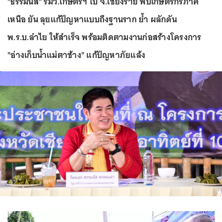
"ธรรมนัส" รมว.เกษตรฯ ไป จ.เชียงราย พบเกษตรกรภาค
เหนือ ยัน ลุยแก้ปัญหาแบบถึงฐานราก ย้ำ ผลักดัน
พ.ร.บ.ลำไย ให้สำเร็จ พร้อมติดตามงานก่อสร้างโครงการ
"อ่างเก็บน้ำแม่ตาช้าง" แก้ปัญหาภัยแล้ง