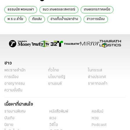
ธรรมนัส พรหมเผ่า
รมว.เกษตรและสหกรณ์
เกษตรกรภาคเหนือ
พ.ร.บ.ลำไย
ภัยแล้ง
อ่างเก็บน้ำแม่ตาช้าง
ข่าวการเมือง
ข่าวการเมืองวันนี้
ข่าวการเมือง ไทยรัฐ
เชียงราย
ข่าวด่วน
ข่าววันนี้
เรื่องเด่น
ข่าวทั่วไป
ข่าว
พระราชสำนัก
ทั่วไทย
ในกระแส
การเมือง
นโยบายรัฐ
ต่างประเทศ
อาชญากรรม
ยานยนต์
ราคาทองคำ
ความยั่งยืน
เนื้อหาที่น่าสนใจ
รายงานพิเศษ
หนังสือพิมพ์
คอลัมน์
บันเทิง
ดวง
หวย
นิยาย
วิดีโอ
Podcast