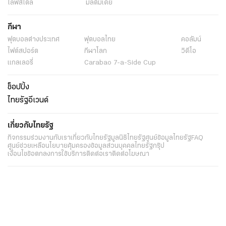
ไลฟ์สไตล์
มัลติมีเดีย
กีฬา
ฟุตบอลต่่างประเทศ
ฟุตบอลไทย
คอลัมน์
ไฟต์สปอร์ต
กีฬาโลก
วิดีโอ
แกลเลอรี่
Carabao 7-a-Side Cup
ช็อปปิ้ง
ไทยรัฐอีเวนต์
เกี่ยวกับไทยรัฐ
กิจกรรม
ร่วมงานกับเรา
เกี่ยวกับไทยรัฐ
มูลนิธิไทยรัฐ
ศูนย์ข้อมูลไทยรัฐ
FAQ
ศูนย์ช่วยเหลือ
นโยบายคุ้มครองข้อมูลส่วนบุคคลไทยรัฐกรุ๊ป
เงื่อนไขข้อตกลงการใช้บริการ
ติดต่อเรา
ติดต่อโฆษณา
ติดตามเราได้ที่
Application