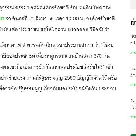
รีสุวรรณ จรรยา กลุ่มองค์กรรักชาติ รักแผ่นดิน โพสต์เฟ
ยา
ว่า จันทร์ที่ 21 สิงหา 66 เวลา 10.00 น. องค์กรรักชาติ
ข
คำร้องต่อ ประชาชน ขอให้ไต่สวน ตรวจสอบ วินิจฉัยว่า
“สร
ันติภาดา ส.ส.พรรคก้าวไกล รองประธานสภาฯ ว่า "ใช้งบ
หล่
ในเ
การ
ภาษีของประชาชน เลี้ยงหมูกระทะ แม่บ้านสภา 370 คน
งตนเองถือเป็นการขัดกันแห่งผลประโยชน์หรือไม่?" เข้า
“ส
ย่างร้ายแรง ตามที่รัฐธรรมนูญ 2560 บัญญัติห้ามไว้ หรือ
ด้
เสี
การ
ี่อาจขัด รัฐธรรมนูญเกี่ยวกับผลประโยชน์ขัดกัน ประกอบ
รั
ถัง
ปร
การ