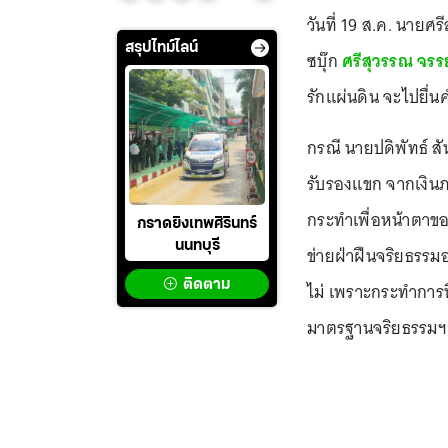
วันที่ 19 ส.ค. นายศ
สรุปไทม์ไลน์
ซบุ๊ก
ศรีสุวรรณ จรร
รักแผ่นดิน จะไปยื่น
กรณี นายปดิพัทธ์ ส
รับรองแขก จากเงิน
กระทำเพื่อหน้าตาขอ
กราดยิงเทพศิรินทร์
นนทบุรี
ข่ายฝ่าฝืนจริยธรรมอ
ติดตาม
ไม่ เพราะกระทำการท
มาตรฐานจริยธรรมฯ