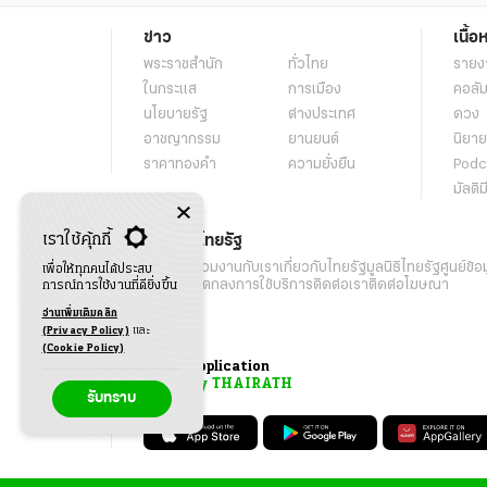
ข่าว
เนื้อ
พระราชสำนัก
ทั่วไทย
รายง
ในกระแส
การเมือง
คอลัม
นโยบายรัฐ
ต่างประเทศ
ดวง
อาชญากรรม
ยานยนต์
นิยาย
ราคาทองคำ
ความยั่งยืน
Podc
มัลติม
เราใช้คุ้กกี้
เกี่ยวกับไทยรัฐ
กิจกรรม
ร่วมงานกับเรา
เกี่ยวกับไทยรัฐ
มูลนิธิไทยรัฐ
ศูนย์ข้อ
เพื่อให้ทุกคนได้ประสบ
เงื่อนไขข้อตกลงการใช้บริการ
ติดต่อเรา
ติดต่อโฆษณา
การณ์การใช้งานที่ดียิ่งขึ้น
อ่านเพิ่มเติมคลิก
(Privacy Policy)
และ
(Cookie Policy)
Application
My THAIRATH
รับทราบ