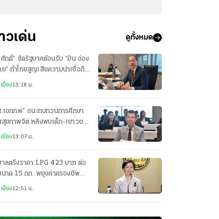
่าวเด่น
ดูทั้งหมด
ศักดิ์” ซัดรัฐบาลต้อนรับ “มิน อ่อง
าย” ทำไทยสูญเสียความน่าเชื่อถือ
วทีโลก
เมือง
13:18 น.
ส.เอกภพ” แนะทบทวนการศึกษา
านสุขภาพจิต หลังพบเด็ก-เยาวชน
่ยงซึมเศร้าสูง
เมือง
13:07 น.
ฐบาลตรึงราคา LPG 423 บาท ต่อ
ขนาด 15 กก. พยุงค่าครองชีพ
ะชาชน
เมือง
12:51 น.