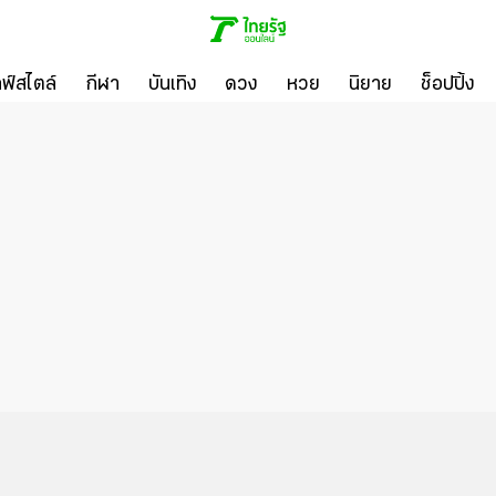
ลฟ์สไตล์
กีฬา
บันเทิง
ดวง
หวย
นิยาย
ช็อปปิ้ง