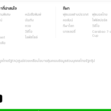
หาที่น่าสนใจ
กีฬา
านพิเศษ
หนังสือพิมพ์
ฟุตบอลต่่างประเทศ
ฟุตบอลไทย
น์
บันเทิง
คอลัมน์
ไฟต์สปอร์ต
หวย
กีฬาโลก
วิดีโอ
วิดีโอ
แกลเลอรี่
Carabao 7-
Cup
ast
ไลฟ์สไตล์
ีเดีย
มูลไทยรัฐ
FAQ
ศูนย์ช่วยเหลือ
นโยบายคุ้มครองข้อมูลส่วนบุคคลไทยรัฐกรุ๊ป