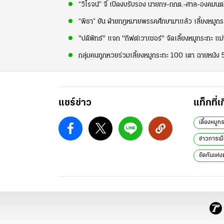
“วิโรจน์” จี้ เปิดงบรับรอง นายกฯ-กกต.-ศาล-องคมนตร
“พิธา” ยัน ฝ่ายกฎหมายพรรคศึกษามาแล้ว เลี้ยงหมูกระ
"ปดิพัทธ์" แจก "กิฟต์เวาเชอร์" จัดเลี้ยงหมูกระทะ แม
กลุ่มคนถูกหวยร่วมเลี้ยงหมูกระทะ 100 เตา ฉายหนัง 5
แชร์ข่าว
แท็กที่เ
เลี้ยงหมูก
ข่าวการเม
ขัดกันแห่