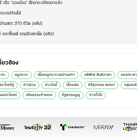
ี เชื่อ “รองอ๋อง” ศึกษาระเบียบมาแล้ว
ทะแม่บ้านได้
่บ้านสภา 370 ชีวิต (คลิป)
 จอเลี้ยงผี แถมมีเลขเด็ด (คลิป)
กี่ยวข้อง
ระทะ
หมูกระทะ
เลี้ยงหมูกระทะแม่บ้านสภา
ปดิพัทธ์ สันติภาดา
รองประธ
ือง ไทยรัฐ
ข่าวด่วน
ข่าววันนี้
เรื่องเด่น
ศรีสุวรรณ จรรยา
กลุ่มองค
งผลประโยชน์
จริยธรรมร้ายแรง
รัฐธรรมนูญ
ข่าวทั่วไป