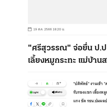
19 ส.ค. 2566 18:20 น.
"ศรีสุวรรณ" จ่อยื่น ป.
เลี้ยงหมูกระทะ แม่บ้าน
"ปดิพัทธ์" งานเข้า 
+
ก
ก
-ก
รับรองแขก เลี้ยงหม
ฟังข่าว
Light
แรง ขัด รธน.ปมผลปร