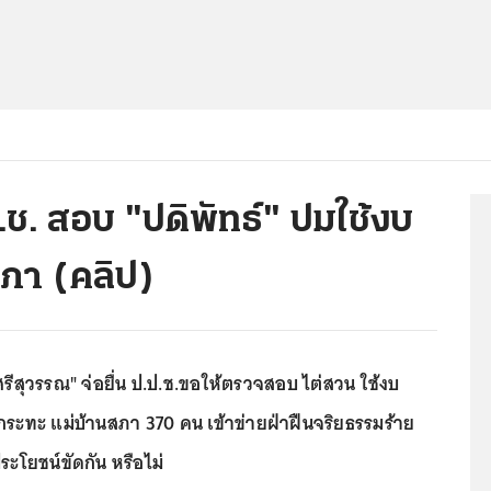
ป.ช. สอบ "ปดิพัทธ์" ปมใช้งบ
สภา (คลิป)
"ศรีสุวรรณ" จ่อยื่น ป.ป.ช.ขอให้ตรวจสอบ ไต่สวน ใช้งบ
ูกระทะ แม่บ้านสภา 370 คน เข้าข่ายฝ่าฝืนจริยธรรมร้าย
ะโยชน์ขัดกัน หรือไม่