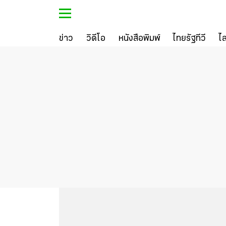
ข่าว
วิดีโอ
หนังสือพิมพ์
ไทยรัฐทีวี
ไ