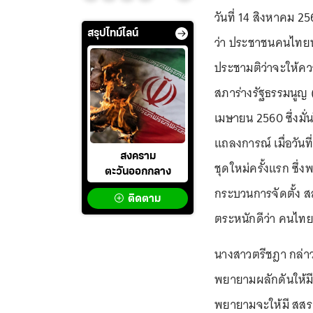
วันที่ 14 สิงหาคม 
สรุปไทม์ไลน์
ว่า ประชาชนคนไทยทั้
ประชามติว่าจะให้คว
สภาร่างรัฐธรรมนูญ (ส
เมษายน 2560 ซึ่งมั่
แถลงการณ์ เมื่อวันท
สงคราม
ชุดใหม่ครั้งแรก ซึ
ตะวันออกกลาง
กระบวนการจัดตั้ง สส
ติดตาม
ตระหนักดีว่า คนไทย
นางสาวตรีชฎา กล่าว
พยายามผลักดันให้มีก
พยายามจะให้มี สสร.ม