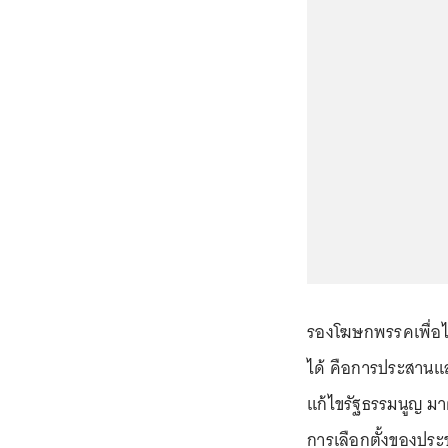
รองโฆษกพรรคเพื่อไท
ได้ คือการประสานแ
แก้ไขรัฐธรรมนูญ มาต
การเลือกตั้งของประ