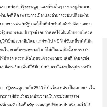
วลาการจัดทำรัฐธรรมนูญ และเรื่องอื่นๆ อาจจะดูง่ายดาย
่ง่ายดังที่คิด เพราะการเมืองและอำนาจระยะเปลี่ยนผ่าน
ละการฟอร์มรัฐบาลก็เป็นที่ประจักษ์แล้วว่า มีความยาก
ั้งรัฐบาล พล.อ.ประยุทธ์ เคยกำหนดไว้เป็นนโยบายเร่งด่วน
ให้เป็นประชาธิปไตย แต่ผ่านไป 4 ปีก็ไม่ขับเคลื่อนให้เป็น
เคลื่อนไหวกดดันของหลายฝ่ายก็ไม่เป็นผล ดังนั้น การจะทำ
ให้สำเร็จ พรรคเพื่อไทยจะต้องพยายามเต็มที่ โดยจะส่ง
มามีส่วนร่วม เพื่อมิให้มีกลไกอำนาจใดมาเป็นอุปสรรคขัด
ว่า รัฐธรรมนูญ ฉบับ 2540 ที่ร่างโดย สสร.เป็นแบบอย่างใน
ฉพาะการมีส่วนร่วมของประชาชนในกระบวนการร่าง
ที่ยอมรับ จัดเป็นรัฐธรรมนูญที่ดีที่สุดฉบับหนึ่ง แต่ใช้ได้