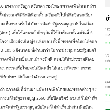
2566 นางสาวตรีชฎา ศรีธาดา รองโฆษกพรรคเพื่อไทย กล่าว
งประเทศที่มีสิทธิเลือกตั้ง เตรียมตัวไปใช้สิทธิออกเสียง
ข
ามเห็นชอบหรือไม่ กับการจัดทำรัฐธรรมนูญฉบับใหม่ โดย
“สว
สร.) เพื่อใช้แทนฉบับปัจจุบันที่ใช้บังคับมาตั้งแต่วันที่ 6
แรง
นใจว่า เสียงส่วนใหญ่จะเห็นชอบ ทั้งนี้ พรรคเพื่อไทยได้ออก
แล
การ
ี่ 2 และ 6 สิงหาคม ที่ผ่านมาว่า ในการประชุมคณะรัฐมนตรี
“ภัทร
่งพรรคเพื่อไทยเป็นแกนนำ จะมีมติ ครม.ให้ทำประชามติโดย
นอ่
ร. พรรคเพื่อไทยจะไม่บิดพลิ้ว โอ้เอ ประวิงเวลา เพราะ
ปั
การ
ที่รักประชาธิปไตยกำลังรอคอยอยู่
คุม
ยิ่
ว่า สภาสมัยที่ผ่านมา แม้พรรคเพื่อไทยและพรรคต่างๆ จะ
คำ
อา
ารแก้ไขรัฐธรรมนูญ 2560 เพื่อปิดสวิตช์ สว.แต่ก็ไม่สำเร็จ
าจัดทำรัฐธรรมนูญฉบับใหม่ก็ไม่สำเร็จเช่นกัน เมื่อย้อน