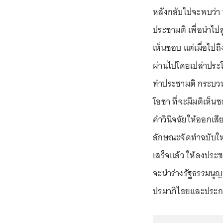
หลังกลับไปจะพบว่า
ประชามติ เพื่อนำไป
เห็นชอบ แต่เมื่อไป
ผ่านไปโดยเปล่าประโย
ทำประชามติ กระบวนก
โอชา ที่จะมีมติเห็น
คำวินิจฉัยให้ออกเสี
ลักษณะจัดทำฉบับใหม่
เสร็จแล้ว ให้ลงประ
จะนำร่างรัฐธรรมนูญ
ปรมาภิไธยและประก