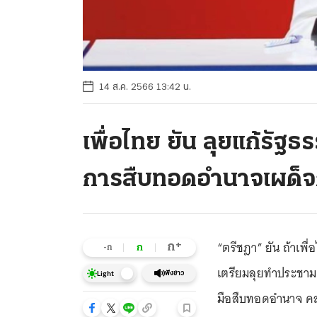
14 ส.ค. 2566 13:42 น.
เพื่อไทย ยัน ลุยแก้รัฐธ
การสืบทอดอำนาจเผด็
“ตรีชฎา” ยัน ถ้าเพื
+
ก
ก
-ก
เตรียมลุยทำประชาม
ฟังข่าว
Light
มือสืบทอดอำนาจ ค