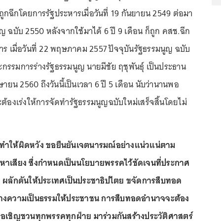
ก็ถูกฉีกโดยการรัฐประหารเมื่อวันที่ 19 กันยายน 2549 ต่อมา
 ฉบับ 2550 หลังจากใช้มาได้ 6 ปี 9 เดือน ก็ถูก คสช.ฉีก
าร เมื่อวันที่ 22 พฤษภาคม 2557 ปัจจุบันรัฐธรรมนูญ ฉบับ
รมการร่างรัฐธรรมนูญ นายมีชัย ฤชุพันธุ์ เป็นประธาน
ษายน 2560 ถึงวันนี้เป็นเวลา 6 ปี 5 เดือน นับว่านานพอ
ะต้องเร่งให้การจัดทำรัฐธรรมนูญฉบับใหม่เสร็จสิ้นโดยไม่
่ทำให้ผิดหวัง ขอยืนยันเจตนารมณ์อย่างแน่วแน่ตาม
เสียง ซึ่งกำหนดเป็นนโยบายพรรคไว้ชัดเจนที่ประกาศ
ูญ ผลักดันให้ประเทศเป็นประชาธิปไตย ขจัดการสืบทอด
้างความเป็นธรรมให้ประชาชน การสืบทอดอำนาจจะต้อง
ขอเชิญชวนทุกพรรคทุกฝ่าย มาร่วมกันสร้างประวัติศาสตร์