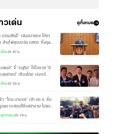
่าวเด่น
ดูทั้งหมด
.เปรมศักดิ์” เสนอนายกฯ ใช้ยา
 ล้างไพ่ยุบบอร์ด กสทช. ทั้งชุด
้วสรรหาใหม่
เมือง
15:47 น.
พงษ์” จี้ “อนุทิน” ใช้โอกาส “มิ
องหล่ายน์” เยือนไทย เร่งแก้
ญหาน้ำ-อากาศข้ามแดน
เมือง
15:29 น.
ตัว “โทน บางแค” เข้า บช.ก. ลั่น
งถูกตรวจสอบก็ยิ่งสง่างาม ไม่ตอบ
ถาม ทำไมกล้องแพง
ชญากรรม
15:24 น.