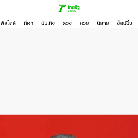
ลฟ์สไตล์
กีฬา
บันเทิง
ดวง
หวย
นิยาย
ช็อปปิ้ง