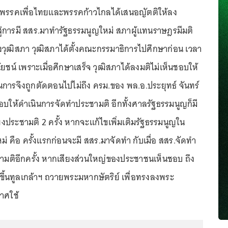
 พรรคเพื่อไทยและพรรคก้าวไกลได้เสนอญัตติให้ลง
สู่การมี สสร.มาทำรัฐธรรมนูญใหม่ สภาผู้แทนราษฎรมีมติ
ถึงวุฒิสภา วุฒิสภาได้ตั้งคณะกรรมาธิการไปศึกษาก่อน เวลา
ชน์ เพราะเมื่อศึกษาเสร็จ วุฒิสภาได้ลงมติไม่เห็นชอบให้
ารจึงถูกตัดตอนไปไม่ถึง ครม.ของ พล.อ.ประยุทธ์ จันทร์
ชอบให้ดำเนินการจัดทำประชามติ อีกทั้งศาลรัฐธรรมนูญก็มี
ยงประชามติ 2 ครั้ง หากจะแก้ไขเพิ่มเติมรัฐธรรมนูญใน
 คือ ครั้งแรกก่อนจะมี สสร.มาจัดทำ กับเมื่อ สสร.จัดทำ
ชามติอีกครั้ง หากเสียงส่วนใหญ่ของประชาชนเห็นชอบ ถึง
ขึ้นทูลเกล้าฯ ถวายพระมหากษัตริย์ เพื่อทรงลงพระ
าศใช้
...