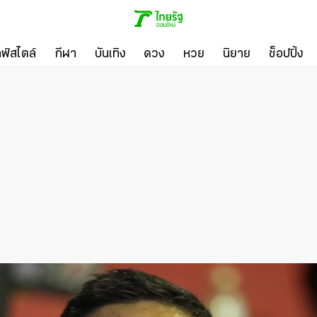
ลฟ์สไตล์
กีฬา
บันเทิง
ดวง
หวย
นิยาย
ช็อปปิ้ง