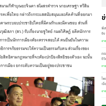
 ที่สนามกีฬาบุณยะจินดา สโมสรตำรวจ นายเศรษฐา ทวีสิน
คเพื่อไทย กล่าวถึงกระแสสนับสนุนและคัดค้านที่ออกมา
ข
มดาตามระบอบประชาธิปไตยที่มีคนรักและมีคนชอบ ส่วนที่
พี่
ุฒิสภา (สว.) รับเรื่องนายชูวิทย์ กมลวิศิษฎ์ อดีตนักการ
ยิง
 การเป็นนักการเมืองต้องตรวจสอบได้ ตนยืนยันในความ
เสี
อา
กรรมาธิการจริยธรรมจะให้ความเป็นธรรมกับตน ส่วนเรื่องของ
กรม
ัยสิทธิตามกฎหมายที่จะต้องปกป้องสิทธิของตัวเอง ฉะนั้น
ชีว
ื่องการเมือง ยกระดับความเป็นอยู่ของประชาชน
เป
การ
โพ
เงื
โปร
อา