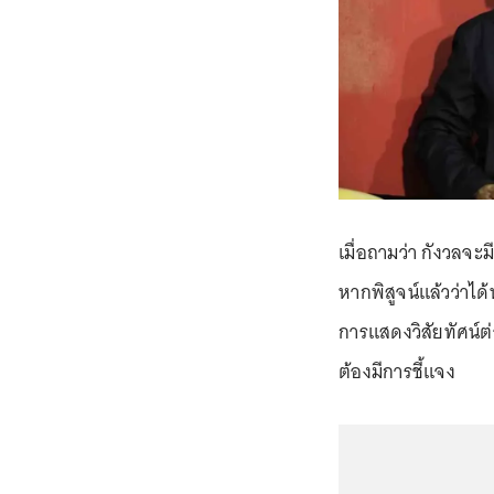
เมื่อถามว่า กังวลจะ
หากพิสูจน์แล้วว่าไ
การแสดงวิสัยทัศน์ต่
ต้องมีการชี้แจง