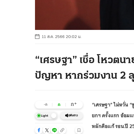
11 ส.ค. 2566 20:02 น.
“เศรษฐา” เชื่อ โหวตนายก
ปัญหา หากร่วมงาน 2 ล
“เศรษฐา” ไม่หวั่น “ช
+
ก
ก
-ก
ยกฯ ครั้งแรก อ้อมแ
ฟังข่าว
Light
หลักคือแก้ รธน.ปี 