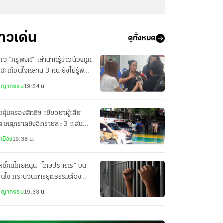
่าวเด่น
ดูทั้งหมด
สาว “ครูพงศ์” เล่านาทีรู้ข่าวน้องถูก
 สะเทือนใจหลาน 3 คน ยังไม่รู้พ่อ
ยชีวิต
ชญากรรม
19:54 น.
คุ้มครองสิทธิฯ เยียวยาผู้เสีย
ิตเหตุกราดยิงอีกรายละ 3 แสน
็นคนละส่วนกับสำนักนายกฯ
เมือง
19:38 น.
ลชี้คนไทยหนุน “โทษประหาร” บน
่อนไข กระบวนการยุติธรรมต้อง
่งใส
ชญากรรม
19:33 น.