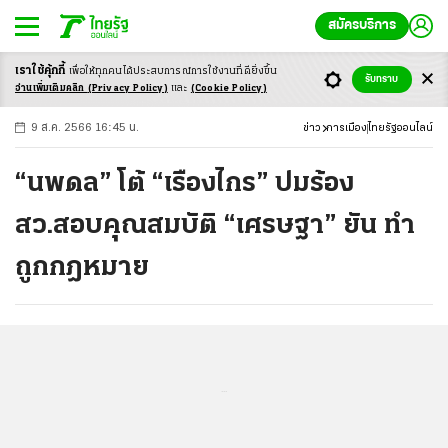
สมัครบริการ
เราใช้คุ้กกี้
เพื่อให้ทุกคนได้ประสบ
การณ์การใช้งานที่ดียิ่งขึ้น
+
ก
ก
-ก
รับทราบ
อ่านเพิ่มเติมคลิก
(Privacy Policy)
และ
(Cookie Policy)
9 ส.ค. 2566 16:45 น.
ข่าว
การเมือง
ไทยรัฐออนไลน์
“นพดล” โต้ “เรืองไกร” ปมร้อง
สว.สอบคุณสมบัติ “เศรษฐา” ยัน ทำ
ถูกกฎหมาย
...