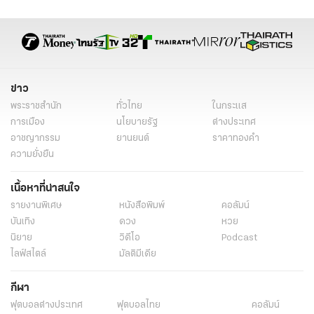
รัฐบาลใหม่
นายกรัฐมนตรี
นายกรัฐมนตรีคนที่ 30
นายกคนที่ 30
ข่าวการเมือง
ข่าวการเมืองวันนี้
ข่าวการเมือง ไทยรัฐ
ข่าวด่วน
ข่าววันนี้
เรื่องเด่น
ข่าว
พระราชสำนัก
ทั่วไทย
ในกระแส
การเมือง
นโยบายรัฐ
ต่างประเทศ
อาชญากรรม
ยานยนต์
ราคาทองคำ
ความยั่งยืน
เนื้อหาที่น่าสนใจ
รายงานพิเศษ
หนังสือพิมพ์
คอลัมน์
บันเทิง
ดวง
หวย
นิยาย
วิดีโอ
Podcast
ไลฟ์สไตล์
มัลติมีเดีย
กีฬา
ฟุตบอลต่่างประเทศ
ฟุตบอลไทย
คอลัมน์