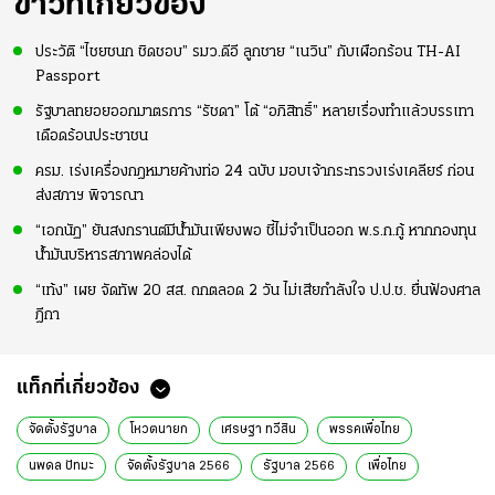
ข่าวที่เกี่ยวข้อง
ประวัติ “ไชยชนก ชิดชอบ” รมว.ดีอี ลูกชาย “เนวิน” กับเผือกร้อน TH-AI
Passport
รัฐบาลทยอยออกมาตรการ “รัชดา” โต้ “อภิสิทธิ์” หลายเรื่องทำแล้วบรรเทา
เดือดร้อนประชาชน
ครม. เร่งเครื่องกฎหมายค้างท่อ 24 ฉบับ มอบเจ้ากระทรวงเร่งเคลียร์ ก่อน
ส่งสภาฯ พิจารณา
“เอกนัฏ” ยันสงกรานต์มีน้ำมันเพียงพอ ชี้ไม่จำเป็นออก พ.ร.ก.กู้ หากกองทุน
น้ำมันบริหารสภาพคล่องได้
“เท้ง” เผย จัดทัพ 20 สส. ถกตลอด 2 วัน ไม่เสียกำลังใจ ป.ป.ช. ยื่นฟ้องศาล
ฎีกา
แท็กที่เกี่ยวข้อง
จัดตั้งรัฐบาล
โหวตนายก
เศรษฐา ทวีสิน
พรรคเพื่อไทย
นพดล ปัทมะ
จัดตั้งรัฐบาล 2566
รัฐบาล 2566
เพื่อไทย