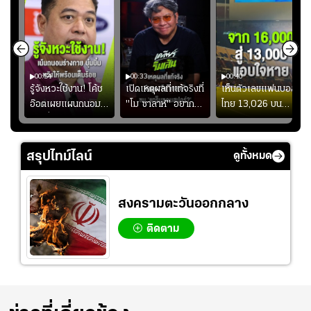
00:54
00:33
00:40
ร
รู้จังหวะใช้งาน! โค้ช
เปิดเหตุผลที่แท้จริงที่
เห็นตัวเลขแฟนบอล
อ๊อตเผยแผนถนอม
"โม ซาลาห์" อยาก
ไทย 13,026 บน
ึ้น
“บุ๋มบิ๋ม” เพื่อรักษา
ย้ายซบ "แทร็บซอนส
สกอร์บอร์ดแล้วแอบ
ย
ร่างกายให้พร้อมที่สุด
ปอร์"
ใจหาย น้อยกว่านัดที่
ที่
แล้วเจอมาเลเซียตั้ง
สรุปไทม์ไลน์
ดูทั้งหมด
อย่างเห็นได้ชัด
สงครามตะวันออกกลาง
ติดตาม