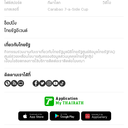
ไฟต์สปอร์ต
กีฬาโลก
วิดีโอ
แกลเลอรี่
Carabao 7-a-Side Cup
ช็อปปิ้ง
ไทยรัฐอีเวนต์
เกี่ยวกับไทยรัฐ
กิจกรรม
ร่วมงานกับเรา
เกี่ยวกับไทยรัฐ
มูลนิธิไทยรัฐ
ศูนย์ข้อมูลไทยรัฐ
FAQ
ศูนย์ช่วยเหลือ
นโยบายคุ้มครองข้อมูลส่วนบุคคลไทยรัฐกรุ๊ป
เงื่อนไขข้อตกลงการใช้บริการ
ติดต่อเรา
ติดต่อโฆษณา
ติดตามเราได้ที่
Application
My THAIRATH