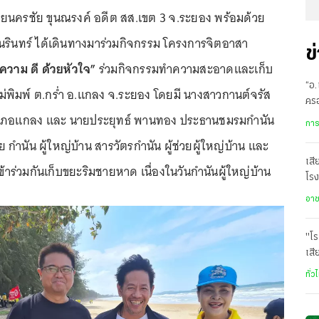
 นายนครชัย ขุนณรงค์ อดีต สส.เขต 3 จ.ระยอง พร้อมด้วย
ินทร์ ได้เดินทางมาร่วมกิจกรรม โครงการจิตอาสา
ข
ความ ดี ด้วยหัวใจ”
ร่วมกิจกรรมทำความสะอาดและเก็บ
“อ
ิมพ์ ต.กร่ำ อ.แกลง จ.ระยอง โดยมี นางสาวกานต์จรัส
ครอ
เภอแกลง และ นายประยุทธ์ พานทอง ประธานชมรมกำนัน
โร
การ
ขั้น
ย กำนัน ผู้ใหญ่บ้าน สารวัตรกำนัน ผู้ช่วยผู้ใหญ่บ้าน และ
เสี
้าร่วมกันเก็บขยะริมชายหาด เนื่องในวันกำนันผู้ใหญ่บ้าน
โรง
อา
"โร
เสี
เวล
ทั่ว