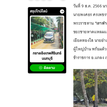
วันที่ 9 ส.ค. 2566
สรุปไทม์ไลน์
นายพงศธร ศรเพชรนร
พระราชทาน
“เราทำ
ขยะชายหาดแหลมแม่พ
เอียดทองใส นายอำ
ผู้ใหญ่บ้าน พร้อมด้ว
กราดยิงเทพศิรินทร์
ข้าราชการ อ.แกลง เข
นนทบุรี
ติดตาม