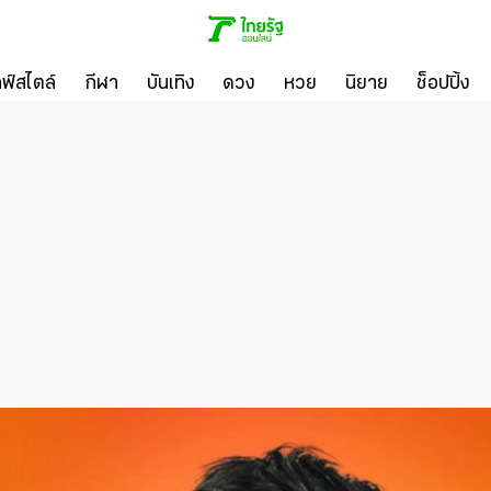
ลฟ์สไตล์
กีฬา
บันเทิง
ดวง
หวย
นิยาย
ช็อปปิ้ง