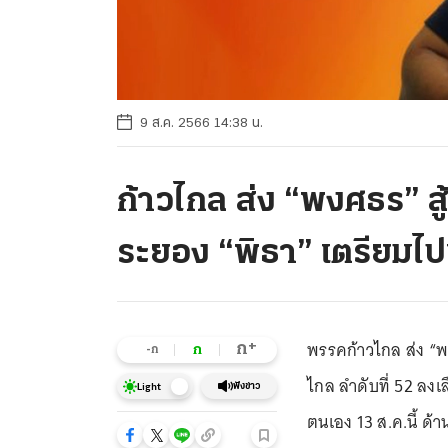
9 ส.ค. 2566 14:38 น.
ก้าวไกล ส่ง “พงศธร” สู้
ระยอง “พิธา” เตรียมไปเป
พรรคก้าวไกล ส่ง “พง
+
ก
ก
-ก
ไกล ลำดับที่ 52 ลงเล
ฟังข่าว
Light
ตนเอง 13 ส.ค.นี้ ด้