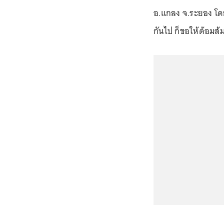
อ.แกลง จ.ระยอง โดย
กันไป ก็ขอให้ด้อมส้