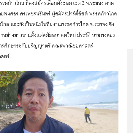
รรคก้าวไกล ที่ลงสมัครเลือกตั้งซ่อม เขต 3 จ.ระยอง คาด
ยพงศธร ศรเพชรนรินทร์ ผู้สมัครปาร์ตี้ลิสต์ พรรคก้าวไกล
วไกล และยังเป็นหนึ่งในทีมงานพรรคก้าวไกล จ.ระยอง ซึ่ง
าอย่างยาวนานตั้งแต่สมัยอนาคตใหม่ ประวัติ นายพงศธร
การศึกษาระดับปริญญาตรี คณะพาณิชยศาสตร์
สตร์.