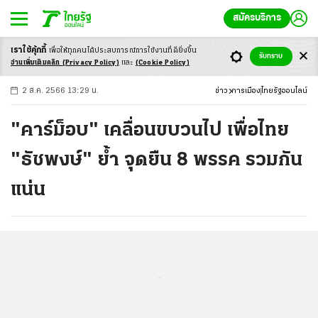
สมัครบริการ
เราใช้คุ้กกี้
เพื่อให้ทุกคนได้ประสบ
การณ์การใช้งานที่ดียิ่งขึ้น
+
ก
ก
-ก
รับทราบ
อ่านเพิ่มเติมคลิก
(Privacy Policy)
และ
(Cookie Policy)
2 ส.ค. 2566 13:29 น.
ข่าว
การเมือง
ไทยรัฐออนไลน์
"คาร์ม็อบ" เคลื่อนขบวนไป เพื่อไทย
"ธัชพงษ์" ย้ำ จุดยืน 8 พรรค รวมกัน
แน่น
...