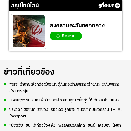
ที่
แล้วเจอมาเลเซียตั้ง
สรุปไทม์ไลน์
ดูทั้งหมด
อย่างเห็นได้ชัด
สงครามตะวันออกกลาง
ติดตาม
ข่าวที่เกี่ยวข้อง
“ศิธา” ทำนายเลือกตั้งสมัยหน้า สู้กันระหว่างพรรคสร้างกระแสกับพรรค
สะสมกระสุน
"เศรษฐา" รับ รมต.เพื่อไทย ลงตัว ขอบคุณ "บิ๊กตู่" ให้เกียรติ ตั้ง ผบ.ตร.
ประวัติ “ไชยชนก ชิดชอบ” รมว.ดีอี ลูกชาย “เนวิน” กับเผือกร้อน TH-AI
Passport
"ชัยธวัช" ยัน ไม่เกี่ยวข้อง ตั้ง "พรรคอนาคตไกล" ยินดี "เศรษฐา" นั่งนา