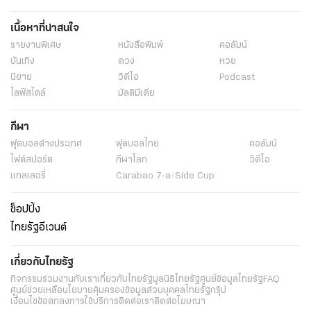
เนื้อหาที่น่าสนใจ
รายงานพิเศษ
หนังสือพิมพ์
คอลัมน์
บันเทิง
ดวง
หวย
นิยาย
วิดีโอ
Podcast
ไลฟ์สไตล์
มัลติมีเดีย
กีฬา
ฟุตบอลต่่างประเทศ
ฟุตบอลไทย
คอลัมน์
ไฟต์สปอร์ต
กีฬาโลก
วิดีโอ
แกลเลอรี่
Carabao 7-a-Side Cup
ช็อปปิ้ง
ไทยรัฐอีเวนต์
เกี่ยวกับไทยรัฐ
กิจกรรม
ร่วมงานกับเรา
เกี่ยวกับไทยรัฐ
มูลนิธิไทยรัฐ
ศูนย์ข้อมูลไทยรัฐ
FAQ
ศูนย์ช่วยเหลือ
นโยบายคุ้มครองข้อมูลส่วนบุคคลไทยรัฐกรุ๊ป
เงื่อนไขข้อตกลงการใช้บริการ
ติดต่อเรา
ติดต่อโฆษณา