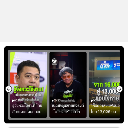
00:54
00:33
00:40
ร
รู้จังหวะใช้งาน! โค้ช
เปิดเหตุผลที่แท้จริงที่
เห็นตัวเลขแฟนบอล
อ๊อตเผยแผนถนอม
"โม ซาลาห์" อยาก
ไทย 13,026 บน
ึ้น
“บุ๋มบิ๋ม” เพื่อรักษา
ย้ายซบ "แทร็บซอนส
สกอร์บอร์ดแล้วแอบ
ย
ร่างกายให้พร้อมที่สุด
ปอร์"
ใจหาย น้อยกว่านัดที่