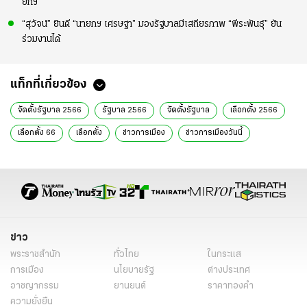
ยกฯ
“สุวัจน์” ยินดี “นายกฯ เศรษฐา” มองรัฐบาลมีเสถียรภาพ “พีระพันธุ์” ยัน
ร่วมงานได้
แท็กที่เกี่ยวข้อง
จัดตั้งรัฐบาล 2566
รัฐบาล 2566
จัดตั้งรัฐบาล
เลือกตั้ง 2566
เลือกตั้ง 66
เลือกตั้ง
ข่าวการเมือง
ข่าวการเมืองวันนี้
ข่าวการเมือง ไทยรัฐ
ข่าวด่วน
ข่าววันนี้
รัฐบาล 8 พรรค
พรรคก้าวไกล
พรรคเพื่อไทย
โหวตนายก
เลือกนายก
ธัชพงษ์ แกดำ
แนวร่วมธรรมศาสตร์และการชุมนุม
ปิดสวิตซ์ สว.
ขั้วเผด็จการ
ข่าวทั่วไป
ข่าว
พระราชสำนัก
ทั่วไทย
ในกระแส
การเมือง
นโยบายรัฐ
ต่างประเทศ
อาชญากรรม
ยานยนต์
ราคาทองคำ
ความยั่งยืน