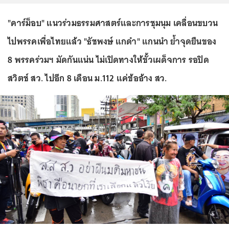
"คาร์ม็อบ" แนวร่วมธรรมศาสตร์และการชุมนุม เคลื่อนขบวน
ไปพรรคเพื่อไทยแล้ว "ธัชพงษ์ แกดำ" แกนนำ ย้ำจุดยืนของ
8 พรรคร่วมฯ มัดกันแน่น ไม่เปิดทางให้ขั้วเผด็จการ รอปิด
สวิตช์ สว. ไปอีก 8 เดือน ม.112 แค่ข้ออ้าง สว.