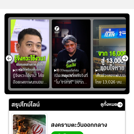
00:54
00:33
00:40
ร
รู้จังหวะใช้งาน! โค้ช
เปิดเหตุผลที่แท้จริงที่
เห็นตัวเลขแฟนบอล
อ๊อตเผยแผนถนอม
"โม ซาลาห์" อยาก
ไทย 13,026 บน
ึ้น
“บุ๋มบิ๋ม” เพื่อรักษา
ย้ายซบ "แทร็บซอนส
สกอร์บอร์ดแล้วแอบ
ย
ร่างกายให้พร้อมที่สุด
ปอร์"
ใจหาย น้อยกว่านัดที่
ที่
แล้วเจอมาเลเซียตั้ง
สรุปไทม์ไลน์
ดูทั้งหมด
อย่างเห็นได้ชัด
สงครามตะวันออกกลาง