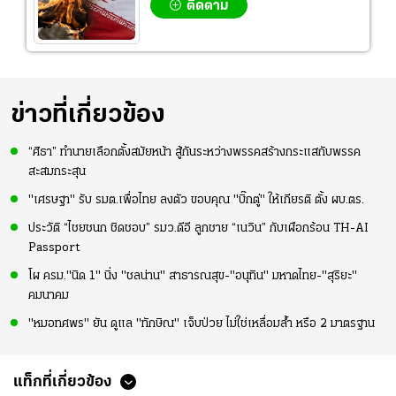
ติดตาม
ข่าวที่เกี่ยวข้อง
“ศิธา” ทำนายเลือกตั้งสมัยหน้า สู้กันระหว่างพรรคสร้างกระแสกับพรรค
สะสมกระสุน
"เศรษฐา" รับ รมต.เพื่อไทย ลงตัว ขอบคุณ "บิ๊กตู่" ให้เกียรติ ตั้ง ผบ.ตร.
ประวัติ “ไชยชนก ชิดชอบ” รมว.ดีอี ลูกชาย “เนวิน” กับเผือกร้อน TH-AI
Passport
โผ ครม."นิด 1" นิ่ง "ชลน่าน" สาธารณสุข-"อนุทิน" มหาดไทย-"สุริยะ"
คมนาคม
"หมอทศพร" ยัน ดูแล "ทักษิณ" เจ็บป่วย ไม่ใช่เหลื่อมล้ำ หรือ 2 มาตรฐาน
แท็กที่เกี่ยวข้อง