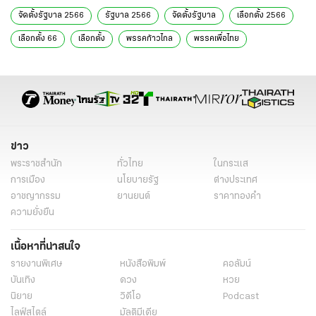
จัดตั้งรัฐบาล 2566
รัฐบาล 2566
จัดตั้งรัฐบาล
เลือกตั้ง 2566
เลือกตั้ง 66
เลือกตั้ง
พรรคก้าวไกล
พรรคเพื่อไทย
ชลน่าน ศรีแก้ว
เพื่อไทย-ก้าวไกล
8 พรรคร่วม
โหวตนายก
เลือกนายก
รัฐบาล 8 พรรค
สส.-สว.
พรรคการเมือง
ข่าวการเมือง
ข่าวการเมืองวันนี้
ข่าวการเมือง ไทยรัฐ
ข่าวด่วน
ข่าววันนี้
เรื่องเด่น
ข่าวทั่วไป
ข่าว
พระราชสำนัก
ทั่วไทย
ในกระแส
การเมือง
นโยบายรัฐ
ต่างประเทศ
อาชญากรรม
ยานยนต์
ราคาทองคำ
ความยั่งยืน
เนื้อหาที่น่าสนใจ
รายงานพิเศษ
หนังสือพิมพ์
คอลัมน์
บันเทิง
ดวง
หวย
นิยาย
วิดีโอ
Podcast
ไลฟ์สไตล์
มัลติมีเดีย