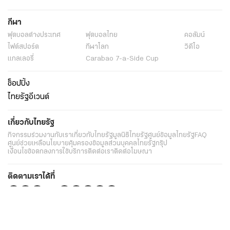
กีฬา
ฟุตบอลต่่างประเทศ
ฟุตบอลไทย
คอลัมน์
ไฟต์สปอร์ต
กีฬาโลก
วิดีโอ
แกลเลอรี่
Carabao 7-a-Side Cup
ช็อปปิ้ง
ไทยรัฐอีเวนต์
เกี่ยวกับไทยรัฐ
กิจกรรม
ร่วมงานกับเรา
เกี่ยวกับไทยรัฐ
มูลนิธิไทยรัฐ
ศูนย์ข้อมูลไทยรัฐ
FAQ
ศูนย์ช่วยเหลือ
นโยบายคุ้มครองข้อมูลส่วนบุคคลไทยรัฐกรุ๊ป
เงื่อนไขข้อตกลงการใช้บริการ
ติดต่อเรา
ติดต่อโฆษณา
ติดตามเราได้ที่
Application
My THAIRATH