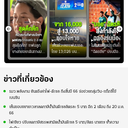
00:51
00:40
00:45
้ช
สุดคึกคัก! แฟนลูก
เห็นตัวเลขแฟนบอล
โมเมนต์สุดประทับใจ!
ม
ยางทยอยเดินทางมา
ไทย 13,026 บน
"ฉัตรชัย" ปรบมือ
า
หน้าสนามกีฬา
สกอร์บอร์ดแล้วแอบ
ฉลองประตูแรกให้
่สุด
สมโภชฯ กันอย่าง
ใจหาย น้อยกว่านัดที่
ดาวรุ่ง "เจะฮานาฟี"
คึกคัก ก่อนเกมเริ่ม
แล้วเจอมาเลเซียตั้ง
ในสีเสื้อช้างศึกชุด
2-3 ชั่วโมง
อย่างเห็นได้ชัด
ใหญ่
ข่าวที่เกี่ยวข้อง
รมว.พลังงาน ยันตรึงค่าไฟ-ดีเซล ถึงสิ้นปี 66 จ่อช่วยกลุ่มวิน-แท็กซี่ใช้
เบนซิน
เห็นชอบขยายเวลาลดภาษีน้ำมันดีเซลลิตรละ 5 บาท อีก 2 เดือน ถึง 20 ม.ค.
66
ไฟเขียว ปรับลดภาษีสรรพสามิตน้ำมันดีเซล 5 บาท/ลิตร นายกฯ ย้ำความ