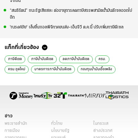
จำเป็น
“สนธิรัตน์” แนะรัฐเสียสละ ต่ออายุการลดภาษีสรรพสามิตน้ำมันดีเซลออกไป
อีก
'ณรงค์ชัย' เล็งขึ้นแอลพีจีภาคขนส่ง-เอ็นจีวี ต.ค.นี้ ปรับเพิ่มภาษีดีเซล
แท็กที่เกี่ยวข้อง
ภาษีดีเซล
ภาษีน้ำมันดีเซล
ลดภาษีน้ำมันดีเซล
ครม.
ครม.ชุดใหม่
มาตรการภาษีน้ำมันดีเซล
กองทุนน้ำมันเชื้อเพลิง
กระทรวงการคลัง
กระทรวงพลังงาน
ครม. 11 ก.ค. 66
ข่าวการเมืองวันนี้
ข่าวการเมือง ไทยรัฐ
ข่าวด่วน
ข่าววันนี้
ข่าวการเมือง
ข่าว
พระราชสำนัก
ทั่วไทย
ในกระแส
การเมือง
นโยบายรัฐ
ต่างประเทศ
อาชญากรรม
ยานยนต์
ราคาทองคำ