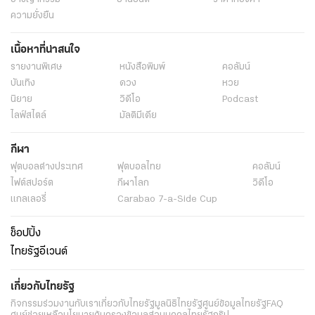
ความยั่งยืน
เนื้อหาที่น่าสนใจ
รายงานพิเศษ
หนังสือพิมพ์
คอลัมน์
บันเทิง
ดวง
หวย
นิยาย
วิดีโอ
Podcast
ไลฟ์สไตล์
มัลติมีเดีย
กีฬา
ฟุตบอลต่่างประเทศ
ฟุตบอลไทย
คอลัมน์
ไฟต์สปอร์ต
กีฬาโลก
วิดีโอ
แกลเลอรี่
Carabao 7-a-Side Cup
ช็อปปิ้ง
ไทยรัฐอีเวนต์
เกี่ยวกับไทยรัฐ
กิจกรรม
ร่วมงานกับเรา
เกี่ยวกับไทยรัฐ
มูลนิธิไทยรัฐ
ศูนย์ข้อมูลไทยรัฐ
FAQ