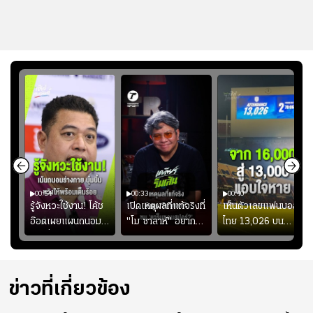
00:54
00:33
00:40
ร
รู้จังหวะใช้งาน! โค้ช
เปิดเหตุผลที่แท้จริงที่
เห็นตัวเลขแฟนบอล
อ๊อตเผยแผนถนอม
"โม ซาลาห์" อยาก
ไทย 13,026 บน
ึ้น
“บุ๋มบิ๋ม” เพื่อรักษา
ย้ายซบ "แทร็บซอนส
สกอร์บอร์ดแล้วแอบ
ย
ร่างกายให้พร้อมที่สุด
ปอร์"
ใจหาย น้อยกว่านัดที่
ที่
แล้วเจอมาเลเซียตั้ง
อย่างเห็นได้ชัด
ข่าวที่เกี่ยวข้อง