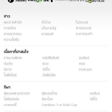
ข่าว
พระราชสำนัก
ทั่วไทย
ในกระแส
การเมือง
นโยบายรัฐ
ต่างประเทศ
อาชญากรรม
ยานยนต์
ราคาทองคำ
ความยั่งยืน
เนื้อหาที่น่าสนใจ
รายงานพิเศษ
หนังสือพิมพ์
คอลัมน์
บันเทิง
ดวง
หวย
นิยาย
วิดีโอ
Podcast
ไลฟ์สไตล์
มัลติมีเดีย
กีฬา
ฟุตบอลต่่างประเทศ
ฟุตบอลไทย
คอลัมน์
ไฟต์สปอร์ต
กีฬาโลก
วิดีโอ
แกลเลอรี่
Carabao 7-a-Side Cup