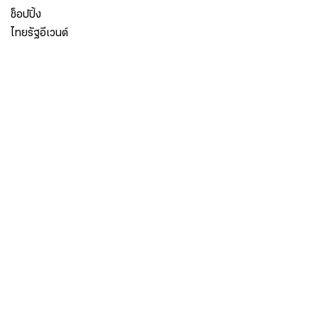
ช็อปปิ้ง
ไทยรัฐอีเวนต์
เกี่ยวกับไทยรัฐ
กิจกรรม
ร่วมงานกับเรา
เกี่ยวกับไทยรัฐ
มูลนิธิไทยรัฐ
ศูนย์ข้อมูลไทยรัฐ
FAQ
ศูนย์ช่วยเหลือ
นโยบายคุ้มครองข้อมูลส่วนบุคคลไทยรัฐกรุ๊ป
เงื่อนไขข้อตกลงการใช้บริการ
ติดต่อเรา
ติดต่อโฆษณา
ติดตามเราได้ที่
Application
My THAIRATH