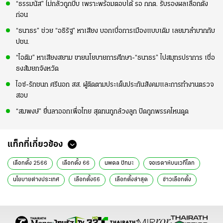
“ธรรมนัส” ไม่กลัวถูกบีบ เพราะพร้อมตอบโต้ รอ กกต. รับรองผลเลือกตั้ง
ก่อน
“ธนาธร” ช่วย “อธิรัฐ” หาเสียง บอกเบื่อการเมืองแบบเดิม เลยมาลำบากกับ
ปชน.
“ไอติม” หาเสียงสยาม ขายนโยบายการศึกษา-“ธนาธร” ไปสมุทรปราการ เชื่อ
ธงส้มยกจังหวัด
ไอซ์-รักชนก ศรีนอก สส. ผู้ติดตามประเด็นประกันสังคมและการทำงานตรวจ
สอบ
“สมพงษ์” ยื่นลาออกเพื่อไทย สุดทนถูกล้วงลูก ปัดถูกพรรคไหนดูด
แท็กที่เกี่ยวข้อง
เลือกตั้ง 2566
เลือกตั้ง 66
นพดล ปัทมะ
จอเรดาห์บนเวทีโลก
นโยบายต่างประเทศ
เลือกตั้ง66
เลือกตั้งล่าสุด
ข่าวเลือกตั้ง
ข่าวการเมือง เลือกตั้ง
ข่าวการเมือง
ข่าวการเมืองวันนี้
ข่าวการเมือง ไทยรัฐ
ข่าววันนี้