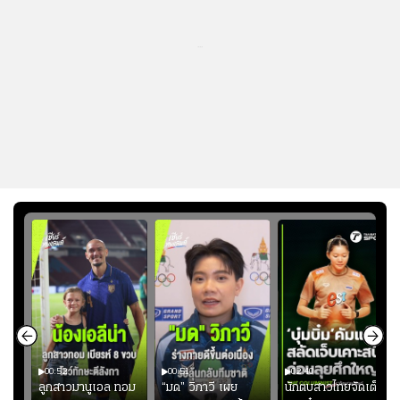
...
00:52
00:51
02:40
ชนะ
ลูกสาวมานูเอล ทอม
“มด” วิภาวี เผย
นักตบสาวไทยจัดเต็ม