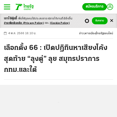
สมัครบริการ
เราใช้คุ้กกี้
เพื่อให้ทุกคนได้ประสบ
การณ์การใช้งานที่ดียิ่งขึ้น
+
ก
ก
-ก
รับทราบ
อ่านเพิ่มเติมคลิก
(Privacy Policy)
และ
(Cookie Policy)
4 พ.ค. 2566 16:10 น.
ข่าว
การเมือง
ไทยรัฐออนไลน์
เลือกตั้ง 66 : เปิดปฏิทินหาเสียงโค้ง
สุดท้าย “ลุงตู่” ลุย สมุทรปราการ
กทม.และใต้
...