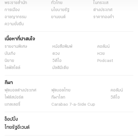
พระราชสำนัก
ทั่วไทย
ในกระแส
การเมือง
นโยบายรัฐ
ต่างประเทศ
อาชญากรรม
ยานยนต์
ราคาทองคำ
ความยั่งยืน
เนื้อหาที่น่าสนใจ
รายงานพิเศษ
หนังสือพิมพ์
คอลัมน์
บันเทิง
ดวง
หวย
นิยาย
วิดีโอ
Podcast
ไลฟ์สไตล์
มัลติมีเดีย
กีฬา
ฟุตบอลต่่างประเทศ
ฟุตบอลไทย
คอลัมน์
ไฟต์สปอร์ต
กีฬาโลก
วิดีโอ
แกลเลอรี่
Carabao 7-a-Side Cup
ช็อปปิ้ง
ไทยรัฐอีเวนต์