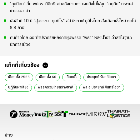
“ลุงป้อม” ลั่น พปชร. มีสิทธิเสนอชิงนายกฯ เผยยังไม่ได้คุย “อนุทิน” กระแส
ข่าวขออาสา
ตัดสิทธิ 10 ปี “สุวรรณา กุมภิโร” สส.บึงกาฬ ภูมิใจไทย สั่งเลือกตั้งใหม่ ชดใช้
9.8 ล้าน
คนก้าวไกล ตบเท้าปราศรัยหลังคดียุบพรรค “พิธา” หลั่งน้ำตา อำลาในฐานะ
นักการเมือง
แท็กที่เกี่ยวข้อง
เลือกตั้ง 2566
เลือกตั้ง 66
เลือกตั้ง
ประยุทธ์ จันทร์โอชา
ปฏิทินหาเสียง
พรรครวมไทยสร้างชาติ
พล.อ.ประยุทธ์ จันทร์โอชา
บิ๊กตู่
ลุงตู่
หาเสียงโค้งสุดท้าย
เลือกตั้ง66
เลือกตั้งล่าสุด
ข่าวเลือกตั้ง
ข่าวการเมือง เลือกตั้ง
ข่าวการเมือง
ข่าวการเมืองวันนี้
ข่าวการเมือง ไทยรัฐ
ข่าววันนี้
ข่าว