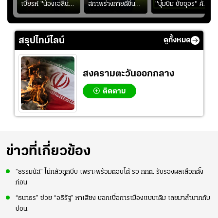
ง
เบียรห์ "น้องเอลีน่า"
สภาพร่างกายดีขึ้น
"บุ๋มบิ๋ม ชัชชุอร" คัม
วัย 8 ขวบ โชว์ตี
อย่างต่อเนื่อง พร้อม
แบ็ก ศึก" SEA V
ลังกาสุดพริ้ว
พยายามลงสนามให้
CUP 2026" เลก
มากขึ้น เพื่อเรียก
สอง!!
สรุปไทม์ไลน์
ดูทั้งหมด
ความมั่นใจ
สงครามตะวันออกกลาง
ติดตาม
ข่าวที่เกี่ยวข้อง
“ธรรมนัส” ไม่กลัวถูกบีบ เพราะพร้อมตอบโต้ รอ กกต. รับรองผลเลือกตั้ง
ก่อน
“ธนาธร” ช่วย “อธิรัฐ” หาเสียง บอกเบื่อการเมืองแบบเดิม เลยมาลำบากกับ
ปชน.