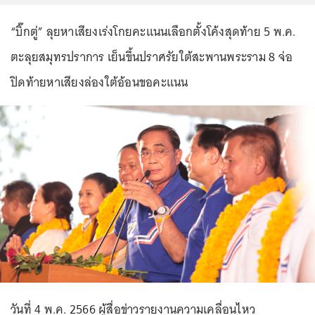
“บิ๊กตู่” ลุยหาเสียงเร่งโกยคะแนนเลือกตั้งโค้งสุดท้าย 5 พ.ค.
ตะลุยสมุทรปราการ เย็นขึ้นปราศรัยใต้สะพานพระราม 8 จ่อ
ปิดท้ายหาเสียงล่องใต้อ้อนขอคะแนน
วันที่ 4 พ.ค. 2566 ผู้สื่อข่าวรายงานความเคลื่อนไหว