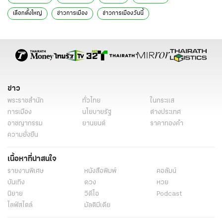
เลือกตั้งใหญ่
ข่าวการเมือง
ข่าวการเมืองวันนี้
ข่าวการเมือง ไทยรัฐ
ข่าวด่วน
ข่าววันนี้
ตำรวจ
กกต.
ปล่อยขบวนรถขนส่งบัตรเลือกตั้ง
บริษัทไปรษณีย์ไทย จำกัด
หน่วยเลือกตั้ง
กรมการกงสุล
เขตเลือกตั้งทั่วประเทศ
จัดส่งบัตรเลือกตั้ง
บัตรเลือกตั้ง
ขนส่งบัตรเลือกตั้ง
แสวง บุญมี
ข่าว
ข่าวในประเทศ
ข่าวทั่วไทย
ข่าวทั่วไป
พระราชสำนัก
ทั่วไทย
ในกระแส
การเมือง
นโยบายรัฐ
ต่างประเทศ
อาชญากรรม
ยานยนต์
ราคาทองคำ
ความยั่งยืน
เนื้อหาที่น่าสนใจ
รายงานพิเศษ
หนังสือพิมพ์
คอลัมน์
บันเทิง
ดวง
หวย
นิยาย
วิดีโอ
Podcast
ไลฟ์สไตล์
มัลติมีเดีย