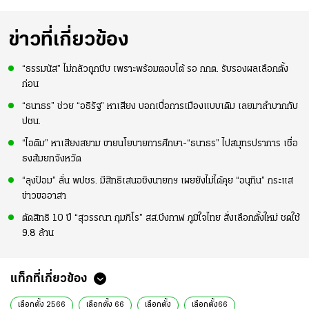
ข่าวที่เกี่ยวข้อง
“ธรรมนัส” ไม่กลัวถูกบีบ เพราะพร้อมตอบโต้ รอ กกต. รับรองผลเลือกตั้ง
ก่อน
“ธนาธร” ช่วย “อธิรัฐ” หาเสียง บอกเบื่อการเมืองแบบเดิม เลยมาลำบากกับ
ปชน.
“ไอติม” หาเสียงสยาม ขายนโยบายการศึกษา-“ธนาธร” ไปสมุทรปราการ เชื่อ
ธงส้มยกจังหวัด
“ลุงป้อม” ลั่น พปชร. มีสิทธิเสนอชิงนายกฯ เผยยังไม่ได้คุย “อนุทิน” กระแส
ข่าวขออาสา
ตัดสิทธิ 10 ปี “สุวรรณา กุมภิโร” สส.บึงกาฬ ภูมิใจไทย สั่งเลือกตั้งใหม่ ชดใช้
9.8 ล้าน
แท็กที่เกี่ยวข้อง
เลือกตั้ง 2566
เลือกตั้ง 66
เลือกตั้ง
เลือกตั้ง66