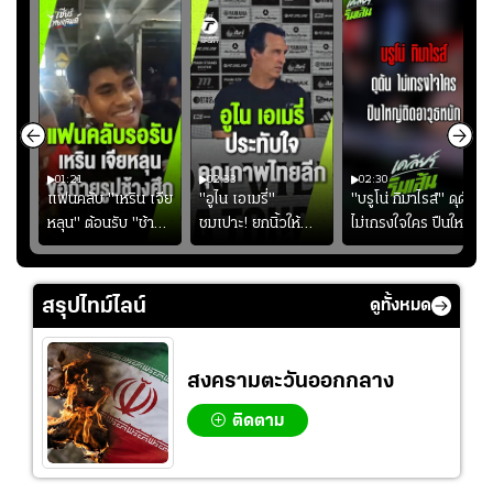
01:21
02:33
02:30
ไน
แฟนคลับ "เหริน เจีย
"อูไน เอเมรี่"
"บรูโน่ กิมาไรส์" ดุดัน
ง
หลุน" ต้อนรับ "ช้าง
ชมเปาะ! ยกนิ้วให้
ไม่เกรงใจใคร ปืนใหญ่
ัง
ศึก" กลับบ้าน
แท็กติกบีจี แฮปปี้
เสิรมอาวุธหนัก
ธุ์
สุดๆ กับการเยือนไทย
ปี
สรุปไทม์ไลน์
ดูทั้งหมด
สงครามตะวันออกกลาง
ติดตาม