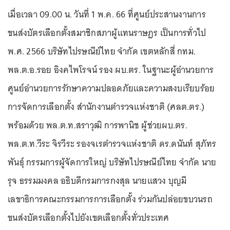
เมื่อเวลา 09.00 น. วันที่ 1 พ.ค. 66 ที่ศูนย์ประสานงานการ
ขนส่งบัตรเลือกตั้งสมาชิกสภาผู้แทนราษฎร เป็นการทั่วไป
พ.ศ. 2566 บริษัทไปรษณีย์ไทย จำกัด เขตหลักสี่ กทม.
พล.ต.อ.รอย อิงคไพโรจน์ รอง ผบ.ตร. ในฐานะผู้อำนวยการ
ศูนย์อำนวยการรักษาความปลอดภัยและความสงบเรียบร้อย
การจัดการเลือกตั้ง สำนักงานตำรวจแห่งชาติ (ศลต.ตร.)
พร้อมด้วย พล.ต.ท.สราวุฒิ การพานิช ผู้ช่วยผบ.ตร.
พล.ต.ท.วีระ จิรวีระ รองจเรตำรวจแห่งชาติ ดร.ดนันท์ สุภัทร
พันธุ์ กรรมการผู้จัดการใหญ่ บริษัทไปรษณีย์ไทย จำกัด นาย
รุจ ธรรมมงคล อธิบดีกรมการกงสุล นายแสวง บุญมี
เลขาธิการคณะกรรมการการเลือกตั้ง ร่วมกันปล่อยขบวนรถ
ขนส่งบัตรเลือกตั้งไปยังเขตเลือกตั้งทั่วประเทศ