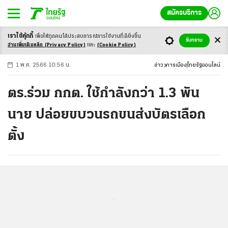
สมัครบริการ
เราใช้คุ้กกี้
เพื่อให้ทุกคนได้ประสบ
การณ์การใช้งานที่ดียิ่งขึ้น
+
ก
ก
-ก
รับทราบ
อ่านเพิ่มเติมคลิก
(Privacy Policy)
และ
(Cookie Policy)
1 พ.ค. 2566 10:56 น.
ข่าว
การเมือง
ไทยรัฐออนไลน์
ตร.ร่วม กกต. ใช้กำลังกว่า 1.3 พัน
นาย ปล่อยขบวนรถขนส่งบัตรเลือก
ตั้ง
...