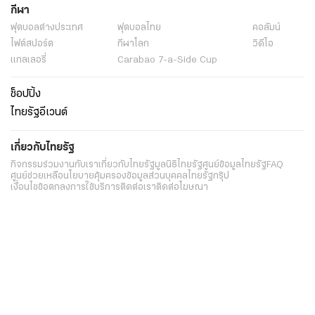
กีฬา
ฟุตบอลต่่างประเทศ
ฟุตบอลไทย
คอลัมน์
ไฟต์สปอร์ต
กีฬาโลก
วิดีโอ
แกลเลอรี่
Carabao 7-a-Side Cup
ช็อปปิ้ง
ไทยรัฐอีเวนต์
เกี่ยวกับไทยรัฐ
กิจกรรม
ร่วมงานกับเรา
เกี่ยวกับไทยรัฐ
มูลนิธิไทยรัฐ
ศูนย์ข้อมูลไทยรัฐ
FAQ
ศูนย์ช่วยเหลือ
นโยบายคุ้มครองข้อมูลส่วนบุคคลไทยรัฐกรุ๊ป
เงื่อนไขข้อตกลงการใช้บริการ
ติดต่อเรา
ติดต่อโฆษณา
ติดตามเราได้ที่
Application
My THAIRATH