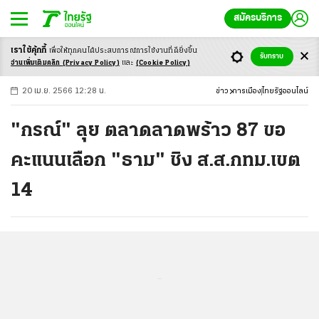
สมัครบริการ
เราใช้คุ้กกี้
เพื่อให้ทุกคนได้ประสบ
การณ์การใช้งานที่ดียิ่งขึ้น
+
ก
ก
-ก
รับทราบ
อ่านเพิ่มเติมคลิก
(Privacy Policy)
และ
(Cookie Policy)
20 เม.ย. 2566 12:28 น.
ข่าว
การเมือง
ไทยรัฐออนไลน์
"กรณ์" ลุย ตลาดลาดพร้าว 87 ขอ
คะแนนเลือก "ธาม" ชิง ส.ส.กทม.เขต
14
...