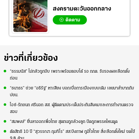
สงครามตะวันออกกลาง
ติดตาม
ข่าวที่เกี่ยวข้อง
“ธรรมนัส” ไม่กลัวถูกบีบ เพราะพร้อมตอบโต้ รอ กกต. รับรองผลเลือกตั้ง
ก่อน
“ธนาธร” ช่วย “อธิรัฐ” หาเสียง บอกเบื่อการเมืองแบบเดิม เลยมาลำบากกับ
ปชน.
ไอซ์-รักชนก ศรีนอก สส. ผู้ติดตามประเด็นประกันสังคมและการทำงานตรวจ
สอบ
“สมพงษ์” ยื่นลาออกเพื่อไทย สุดทนถูกล้วงลูก ปัดถูกพรรคไหนดูด
ตัดสิทธิ 10 ปี “สุวรรณา กุมภิโร” สส.บึงกาฬ ภูมิใจไทย สั่งเลือกตั้งใหม่ ชดใช้
9.8 ล้าน