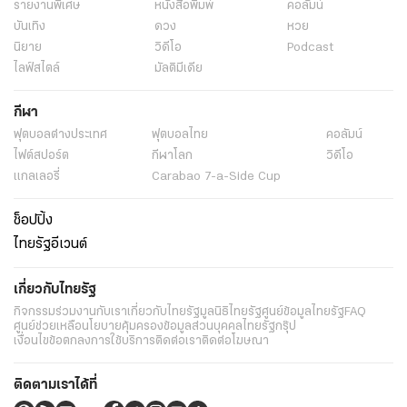
รายงานพิเศษ
หนังสือพิมพ์
คอลัมน์
บันเทิง
ดวง
หวย
นิยาย
วิดีโอ
Podcast
ไลฟ์สไตล์
มัลติมีเดีย
กีฬา
ฟุตบอลต่่างประเทศ
ฟุตบอลไทย
คอลัมน์
ไฟต์สปอร์ต
กีฬาโลก
วิดีโอ
แกลเลอรี่
Carabao 7-a-Side Cup
ช็อปปิ้ง
ไทยรัฐอีเวนต์
เกี่ยวกับไทยรัฐ
กิจกรรม
ร่วมงานกับเรา
เกี่ยวกับไทยรัฐ
มูลนิธิไทยรัฐ
ศูนย์ข้อมูลไทยรัฐ
FAQ
ศูนย์ช่วยเหลือ
นโยบายคุ้มครองข้อมูลส่วนบุคคลไทยรัฐกรุ๊ป
เงื่อนไขข้อตกลงการใช้บริการ
ติดต่อเรา
ติดต่อโฆษณา
ติดตามเราได้ที่