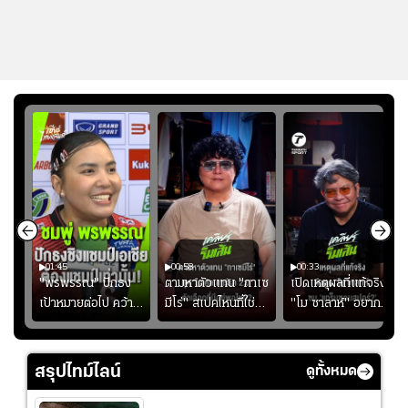
01:45
00:58
00:33
มรับ
"พรพรรณ" ปักธง
ตามหาตัวแทน "กาเซ
เปิดเหตุผลที่แท้จริงที่
ุก
เป้าหมายต่อไป คว้า
มีโร่" สเปคไหนที่ใช่
"โม ซาลาห์" อยาก
แชมป์ชิงแชมป์
สำหรับแมนยูยุค
ย้ายซบ "แทร็บซอนส
ญ
เอเชีย เพื่อตั๋ว
"คาร์ริค 2.0"?
ปอร์"
โอลิมปิก
สรุปไทม์ไลน์
ดูทั้งหมด