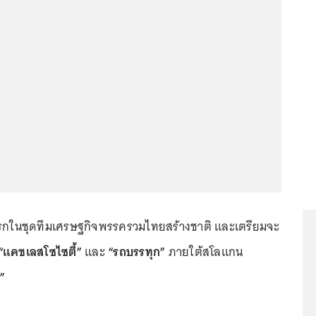
รกในชุดทีมเศรษฐกิจพรรครวมไทยสร้างชาติ และเตรียมจะ
“แคชเลสโซไซตี้”
และ
“รถบรรทุก”
ภายใต้สโลแกน
น”