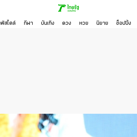
ลฟ์สไตล์
กีฬา
บันเทิง
ดวง
หวย
นิยาย
ช็อปปิ้ง