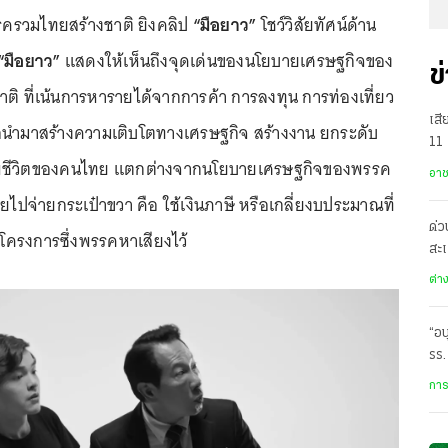
รรครวมไทยสร้างชาติ ยิงคลิป
“มือยาว”
โชว์วิสัยทัศน์ด้าน
“มือยาว”
แสดงให้เห็นถึงจุดเด่นของนโยบายเศรษฐกิจของ
ข
ิ ที่เน้นการหารายได้จากการค้า การลงทุน การท่องเที่ยว
เสี
่อนำมาสร้างความเติบโตทางเศรษฐกิจ สร้างงาน ยกระดับ
11 
าพชีวิตของคนไทย แตกต่างจากนโยบายเศรษฐกิจของพรรค
เทพ
อา
ซ้ายไปจ่ายกระเป๋าขวา คือ ใช้เงินภาษี หรือเกลี่ยงบประมาณที่
ด่ว
ำโครงการซึ่งพรรคหาเสียงไว้
สะเ
อา
ต่า
“อน
รร.
สุด
การ