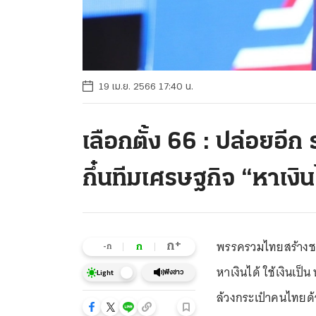
19 เม.ย. 2566 17:40 น.
เลือกตั้ง 66 : ปล่อยอีก
กึ๋นทีมเศรษฐกิจ “หาเงินไ
พรรครวมไทยสร้างชาติ
+
ก
ก
-ก
หาเงินได้ ใช้เงินเป
ฟังข่าว
Light
ล้วงกระเป๋าคนไทยด้