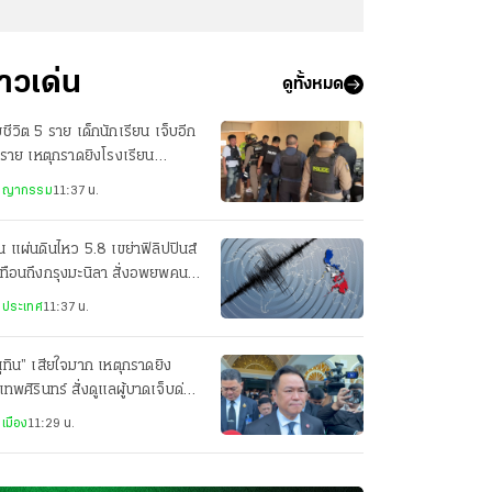
่าวเด่น
ดูทั้งหมด
ยชีวิต 5 ราย เด็กนักเรียน เจ็บอีก
ราย เหตุกราดยิงโรงเรียน
ศิรินทร์ นนทบุรี
ชญากรรม
11:37 น.
น แผ่นดินไหว 5.8 เขย่าฟิลิปปินส์
ทือนถึงกรุงมะนิลา สั่งอพยพคนใน
คารราชการ
งประเทศ
11:37 น.
ุทิน” เสียใจมาก เหตุกราดยิง
เทพศิรินทร์ สั่งดูแลผู้บาดเจ็บด่วน
เมือง
11:29 น.