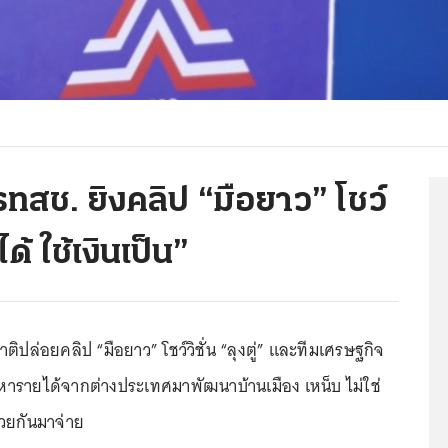
 รทสช. ยิงคลิป “มือยาว” โชว์
ด้ ใช้เงินเป็น”
ปล่อยคลิป “มือยาว” โชว์วิชั่น “ลุงตู่” และทีมเศรษฐกิจ
็น หารายได้จากต่างประเทศมาพัฒนาบ้านเมือง เหน็บ ไม่ใช่
วยกันมาจ่าย