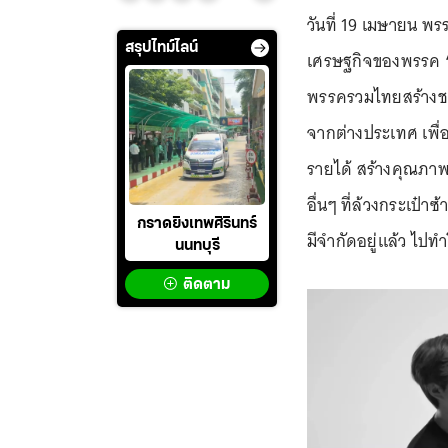
วันที่ 19 เมษายน พ
สรุปไทม์ไลน์
เศรษฐกิจของพรรค
พรรครวมไทยสร้างชาต
จากต่างประเทศ เพื
รายได้ สร้างคุณภ
อื่นๆ ที่ล้วงกระเป๋า
กราดยิงเทพศิรินทร์
มีจำกัดอยู่แล้ว ไปท
นนทบุรี
ติดตาม