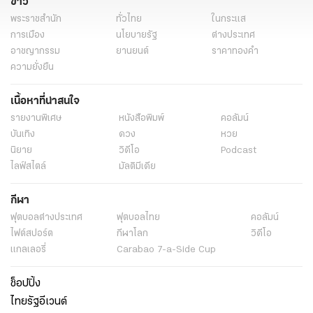
ข่าว
พระราชสำนัก
ทั่วไทย
ในกระแส
การเมือง
นโยบายรัฐ
ต่างประเทศ
อาชญากรรม
ยานยนต์
ราคาทองคำ
ความยั่งยืน
เนื้อหาที่น่าสนใจ
รายงานพิเศษ
หนังสือพิมพ์
คอลัมน์
บันเทิง
ดวง
หวย
นิยาย
วิดีโอ
Podcast
ไลฟ์สไตล์
มัลติมีเดีย
กีฬา
ฟุตบอลต่่างประเทศ
ฟุตบอลไทย
คอลัมน์
ไฟต์สปอร์ต
กีฬาโลก
วิดีโอ
แกลเลอรี่
Carabao 7-a-Side Cup
ช็อปปิ้ง
ไทยรัฐอีเวนต์