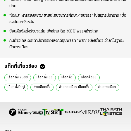
ปชน.
“ไอติม” หาเสียงสยาม ขายนโยบายการศึกษา-“ธนาธร” ไปสมุทรปราการ เชื่อ
ธงส้มยกจังหวัด
ย้อนดีลจัดตั้งรัฐบาลล่ม เพื่อไทย ฉีก MOU พรรคก้าวไกล
คนก้าวไกล ตบเท้าปราศรัยหลังคดียุบพรรค “พิธา” หลั่งน้ำตา อำลาในฐานะ
นักการเมือง
แท็กที่เกี่ยวข้อง
เลือกตั้ง 2566
เลือกตั้ง 66
เลือกตั้ง
เลือกตั้ง66
เลือกตั้งใหญ่
ข่าวเลือกตั้ง
ข่าวการเมือง เลือกตั้ง
ข่าวการเมือง
ข่าวการเมืองวันนี้
ข่าวการเมือง ไทยรัฐ
ข่าวด่วน
ข่าววันนี้
ประวิตร วงษ์สุวรรณ
รองนายกรัฐมนตรี
พลังประชารัฐ
พปชร.
สงกรานต์ 2566
สงกรานต์
วันสงกรานต์ 2566
ประเพณีสงกรานต์
สงกรานต์ 66
สงกรานต์ปี 2566
ข่าวทั่วไป