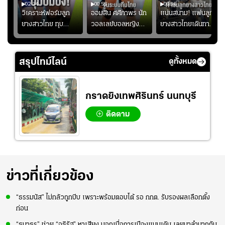
02:34
00:55
00:36
ขิน
วิเคราะห์ฟอร์มลูก
ออมสิน ศศิภาพร นัก
แน่นสนาม! แฟนลูก
วัน
ยางสาวไทย ทุบ
วอลเลย์บอลหญิงทีม
ยางสาวไทยเดินทาง
!
ฟิลิปปินส์ 3-0! "บุ๋ม
ชาติไทย หวังใช้ 2
เข้ามาเชียร์สาวไทย
บิ๋ม" คืนสนามสุดปัง
เกมที่เหลือ ปรับจู
อย่างคึกคัก เพื่อให้
#วอลเลย์บอลชาย
นระบบทีมก่อนลุยชิง
กำลังใจ ก่อนที่สาว
สรุปไทม์ไลน์
ดูทั้งหมด
ทีมชาติไทย
แชมป์เอเชีย
ไทยจะคว้าชัย
กราดยิงเทพศิรินทร์ นนทบุรี
ติดตาม
ข่าวที่เกี่ยวข้อง
“ธรรมนัส” ไม่กลัวถูกบีบ เพราะพร้อมตอบโต้ รอ กกต. รับรองผลเลือกตั้ง
ก่อน
“ธนาธร” ช่วย “อธิรัฐ” หาเสียง บอกเบื่อการเมืองแบบเดิม เลยมาลำบากกับ