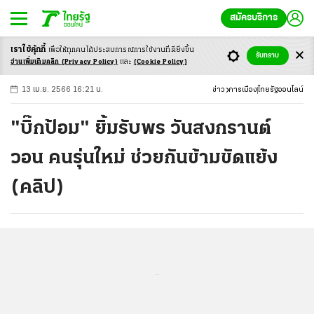
สมัครบริการ
เราใช้คุ้กกี้
เพื่อให้ทุกคนได้ประสบ
การณ์การใช้งานที่ดียิ่งขึ้น
+
ก
ก
-ก
รับทราบ
อ่านเพิ่มเติมคลิก
(Privacy Policy)
และ
(Cookie Policy)
13 เม.ย. 2566 16:21 น.
ข่าว
การเมือง
ไทยรัฐออนไลน์
"บิ๊กป้อม" ยิ้มรับพร วันสงกรานต์
วอน คนรุ่นใหม่ ช่วยกันข้ามขัดแย้ง
(คลิป)
...