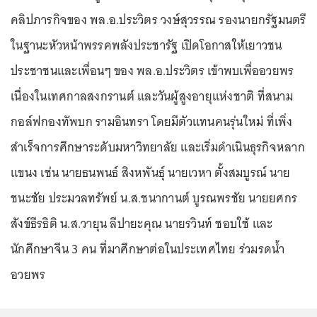
คลิปภารกิจของ พล.อ.ประวิตร วงษ์สุวรรณ รองนายกรัฐมนตรี
ในฐานะหัวหน้าพรรคพลังประชารัฐ เปิดโอกาสให้เยาวชน
ประชาชนและเพื่อนๆ ของ พล.อ.ประวิตร เข้าพบเพื่ออวยพร
เนื่องในเทศกาลสงกรานต์ และวันผู้สูงอายุแห่งชาติ ที่สนาม
กอล์ฟกองทัพบก รามอินทรา โดยมีตัวแทนคนรุ่นใหม่ ที่เพิ่ง
สำเร็จการศึกษาระดับมหาวิทยาลัย และเริ่มดำเนินธุรกิจหลาก
แขนง เช่น นายธนพนธ์ สิงหพันธุ์ นายเวหา ตั้งสมบูรณ์ นาย
ชนะชัย ประมวลทรัพย์ น.ส.ชนากานต์ บูรณพรชัย นายยศกร
สังข์ธีรธิติ น.ส.วายุน ลีปายะคุณ นายรวินท์ ชอบใช้ และ
นักศึกษาจีน 3 คน ที่มาศึกษาต่อในประเทศไทย ร่วมรดน้ำ
อวยพร