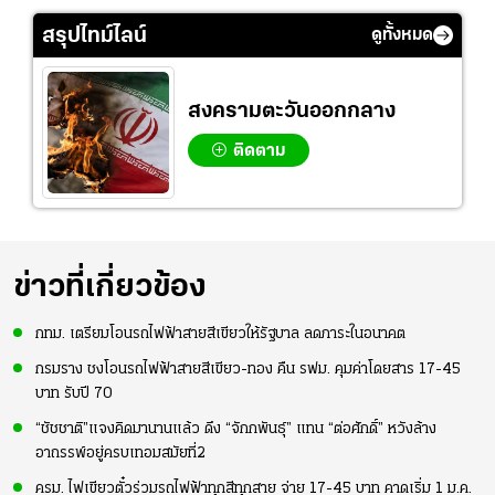
ย
ร่างกายให้พร้อมที่สุด
ปอร์"
ใจหาย น้อยกว่านัดที่
ที่
แล้วเจอมาเลเซียตั้ง
สรุปไทม์ไลน์
ดูทั้งหมด
อย่างเห็นได้ชัด
สงครามตะวันออกกลาง
ติดตาม
ข่าวที่เกี่ยวข้อง
กทม. เตรียมโอนรถไฟฟ้าสายสีเขียวให้รัฐบาล ลดภาระในอนาคต
กรมราง ชงโอนรถไฟฟ้าสายสีเขียว-ทอง คืน รฟม. คุมค่าโดยสาร 17-45
บาท รับปี 70
“ชัชชาติ”แจงคิดมานานแล้ว ดึง “จักกพันธุ์” แทน “ต่อศักดิ์” หวังล้าง
อาถรรพ์อยู่ครบเทอมสมัยที่2
ครม. ไฟเขียวตั๋วร่วมรถไฟฟ้าทุกสีทุกสาย จ่าย 17-45 บาท คาดเริ่ม 1 ม.ค.