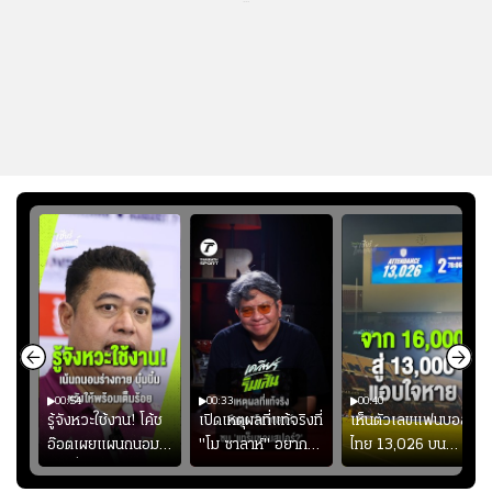
00:54
00:33
00:40
ร
รู้จังหวะใช้งาน! โค้ช
เปิดเหตุผลที่แท้จริงที่
เห็นตัวเลขแฟนบอล
อ๊อตเผยแผนถนอม
"โม ซาลาห์" อยาก
ไทย 13,026 บน
ึ้น
“บุ๋มบิ๋ม” เพื่อรักษา
ย้ายซบ "แทร็บซอนส
สกอร์บอร์ดแล้วแอบ