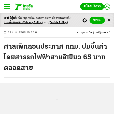
สมัครบริการ
เราใช้คุ้กกี้
เพื่อให้ทุกคนได้ประสบ
การณ์การใช้งานที่ดียิ่งขึ้น
+
ก
ก
-ก
รับทราบ
อ่านเพิ่มเติมคลิก
(Privacy Policy)
และ
(Cookie Policy)
12 เม.ย. 2566 19:25 น.
ข่าว
การเมือง
ไทยรัฐออนไลน์
ศาลเพิกถอนประกาศ กทม. ปมขึ้นค่า
โดยสารรถไฟฟ้าสายสีเขียว 65 บาท
ตลอดสาย
...