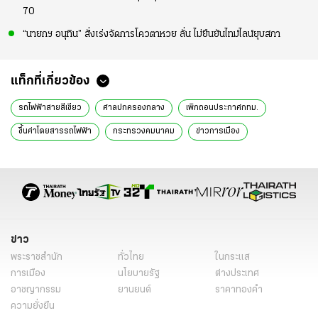
70
“นายกฯ อนุทิน” สั่งเร่งจัดการโควตาหวย ลั่น ไม่ยืนยันไทม์ไลน์ยุบสภา
แท็กที่เกี่ยวข้อง
รถไฟฟ้าสายสีเขียว
ศาลปกครองกลาง
เพิกถอนประกาศกทม.
ขึ้นค่าโดยสารรถไฟฟ้า
กระทรวงคมนาคม
ข่าวการเมือง
ข่าวการเมืองวันนี้
ข่าวการเมือง ไทยรัฐ
ข่าวด่วน
ข่าววันนี้
ผู้ว่าฯกทม.
สิริพงษ์ อังคสกุลเกียรติ
พรรคภูมิใจไทย
สั่งเพิกถอนประกาศกทม.
กทม.
ข่าวทั่วไป
ข่าว
พระราชสำนัก
ทั่วไทย
ในกระแส
การเมือง
นโยบายรัฐ
ต่างประเทศ
อาชญากรรม
ยานยนต์
ราคาทองคำ
ความยั่งยืน