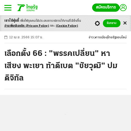
สมัครบริการ
เราใช้คุ้กกี้
เพื่อให้ทุกคนได้ประสบ
การณ์การใช้งานที่ดียิ่งขึ้น
+
ก
ก
-ก
รับทราบ
อ่านเพิ่มเติมคลิก
(Privacy Policy)
และ
(Cookie Policy)
12 เม.ย. 2566 15:07 น.
ข่าว
การเมือง
ไทยรัฐออนไลน์
เลือกตั้ง 66 : "พรรคเปลี่ยน" หา
เสียง พะเยา ท้าดีเบต "ชัยวุฒิ" ปม
ดิจิทัล
...