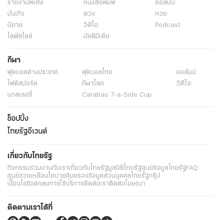
รายงานพิเศษ
หนังสือพิมพ์
คอลัมน์
บันเทิง
ดวง
หวย
นิยาย
วิดีโอ
Podcast
ไลฟ์สไตล์
มัลติมีเดีย
กีฬา
ฟุตบอลต่่างประเทศ
ฟุตบอลไทย
คอลัมน์
ไฟต์สปอร์ต
กีฬาโลก
วิดีโอ
แกลเลอรี่
Carabao 7-a-Side Cup
ช็อปปิ้ง
ไทยรัฐอีเวนต์
เกี่ยวกับไทยรัฐ
กิจกรรม
ร่วมงานกับเรา
เกี่ยวกับไทยรัฐ
มูลนิธิไทยรัฐ
ศูนย์ข้อมูลไทยรัฐ
FAQ
ศูนย์ช่วยเหลือ
นโยบายคุ้มครองข้อมูลส่วนบุคคลไทยรัฐกรุ๊ป
เงื่อนไขข้อตกลงการใช้บริการ
ติดต่อเรา
ติดต่อโฆษณา
ติดตามเราได้ที่