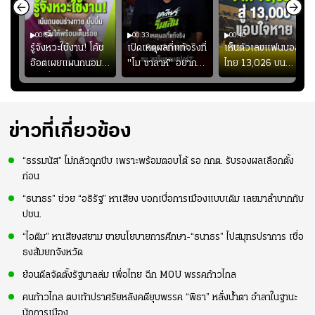
00:54
00:33
00:40
ร
รู้จังหวะใช้งาน! โค้ช
เปิดเหตุผลที่แท้จริงที่
เห็นตัวเลขแฟนบอล
อ๊อตเผยแผนถนอม
"โม ซาลาห์" อยาก
ไทย 13,026 บน
ึ้น
“บุ๋มบิ๋ม” เพื่อรักษา
ย้ายซบ "แทร็บซอนส
สกอร์บอร์ดแล้วแอบ
ย
ร่างกายให้พร้อมที่สุด
ปอร์"
ใจหาย น้อยกว่านัดที่
ที่
แล้วเจอมาเลเซียตั้ง
อย่างเห็นได้ชัด
ข่าวที่เกี่ยวข้อง
“ธรรมนัส” ไม่กลัวถูกบีบ เพราะพร้อมตอบโต้ รอ กกต. รับรองผลเลือกตั้ง
ก่อน
“ธนาธร” ช่วย “อธิรัฐ” หาเสียง บอกเบื่อการเมืองแบบเดิม เลยมาลำบากกับ
ปชน.
“ไอติม” หาเสียงสยาม ขายนโยบายการศึกษา-“ธนาธร” ไปสมุทรปราการ เชื่อ
ธงส้มยกจังหวัด
ย้อนดีลจัดตั้งรัฐบาลล่ม เพื่อไทย ฉีก MOU พรรคก้าวไกล
คนก้าวไกล ตบเท้าปราศรัยหลังคดียุบพรรค “พิธา” หลั่งน้ำตา อำลาในฐานะ
นักการเมือง