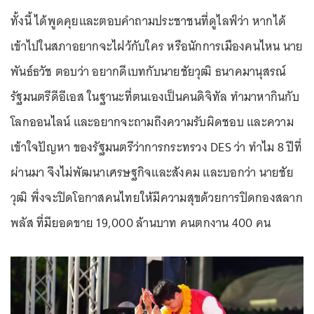
ทั้งนี้ ได้พูดคุยและตอบคำถามประชาชนที่ดูไลฟ์ว่า หากได้
เข้าไปในสภาอยากจะไฝว้กับใคร หรือนักการเมืองคนไหน นาย
พันธ์ธวัช ตอบว่า อยากดีเบทกับนายชัยวุฒิ ธนาคมานุสรณ์
รัฐมนตรีดีอีเอส ในฐานะที่ตนเองเป็นคนดิจิทัล ทำมาหากินกับ
โลกออนไลน์ และอยากจะถามถึงความรับผิดชอบ และความ
เข้าใจปัญหา ของรัฐมนตรีว่าการกระทรวง DES ว่า ทำไม 8 ปีที่
ผ่านมา จึงไม่พัฒนาเศรษฐกิจและสังคม และบอกว่า นายชัย
วุฒิ พึ่งจะปิดโอกาสคนไทยให้มีความสุขด้วยการปิดกองสลาก
พลัส ที่มียอดขาย 19,000 ล้านบาท คนตกงาน 400 คน