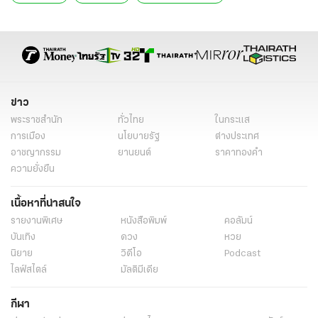
ข่าวการเมืองวันนี้
ข่าวการเมือง
ข่าวการเมือง ไทยรัฐ
ข่าวด่วน
ข่าววันนี้
ประวิตร วงษ์สุวรรณ
รองนายกรัฐมนตรี
สงกรานต์ 2566
สงกรานต์
วันหยุดสงกรานต์ 2566
วันสงกรานต์ 2566
ประเพณีสงกรานต์
สงกรานต์ 66
ข่าว
รดน้ำดำหัว
พลังประชารัฐ
พปชร.
ข่าวทั่วไป
พระราชสำนัก
ทั่วไทย
ในกระแส
การเมือง
นโยบายรัฐ
ต่างประเทศ
อาชญากรรม
ยานยนต์
ราคาทองคำ
ความยั่งยืน
เนื้อหาที่น่าสนใจ
รายงานพิเศษ
หนังสือพิมพ์
คอลัมน์
บันเทิง
ดวง
หวย
นิยาย
วิดีโอ
Podcast
ไลฟ์สไตล์
มัลติมีเดีย
กีฬา