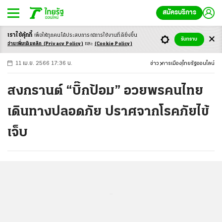
สมัครบริการ
เราใช้คุ้กกี้
เพื่อให้ทุกคนได้ประสบ
การณ์การใช้งานที่ดียิ่งขึ้น
+
ก
ก
-ก
รับทราบ
อ่านเพิ่มเติมคลิก
(Privacy Policy)
และ
(Cookie Policy)
11 เม.ย. 2566 17:36 น.
ข่าว
การเมือง
ไทยรัฐออนไลน์
สงกรานต์ “บิ๊กป้อม” อวยพรคนไทย
เดินทางปลอดภัย ปราศจากโรคภัยไข้
เจ็บ
...