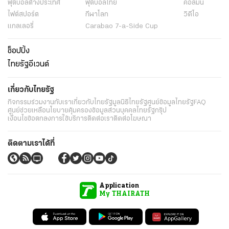
ฟุตบอลต่่างประเทศ
ฟุตบอลไทย
คอลัมน์
ไฟต์สปอร์ต
กีฬาโลก
วิดีโอ
แกลเลอรี่
Carabao 7-a-Side Cup
ช็อปปิ้ง
ไทยรัฐอีเวนต์
เกี่ยวกับไทยรัฐ
กิจกรรม
ร่วมงานกับเรา
เกี่ยวกับไทยรัฐ
มูลนิธิไทยรัฐ
ศูนย์ข้อมูลไทยรัฐ
FAQ
ศูนย์ช่วยเหลือ
นโยบายคุ้มครองข้อมูลส่วนบุคคลไทยรัฐกรุ๊ป
เงื่อนไขข้อตกลงการใช้บริการ
ติดต่อเรา
ติดต่อโฆษณา
ติดตามเราได้ที่
Application
My THAIRATH