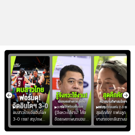
02:21
00:54
00:51
ูก
ตบสาวไทยอัดอินโดฯ
รู้จังหวะใช้งาน! โค้ช
สุดคึกคัก! แฟนลูก
าง
3-0 เซต! สรุปแผน
อ๊อตเผยแผนถนอม
ยางทยอยเดินทางมา
ทย
โค้ชอ๊อตติวเข้ม
“บุ๋มบิ๋ม” เพื่อรักษา
หน้าสนามกีฬา
้
ฟิตเนสต่อ พร้อมเผย
ร่างกายให้พร้อมที่สุด
สมโภชฯ กันอย่าง