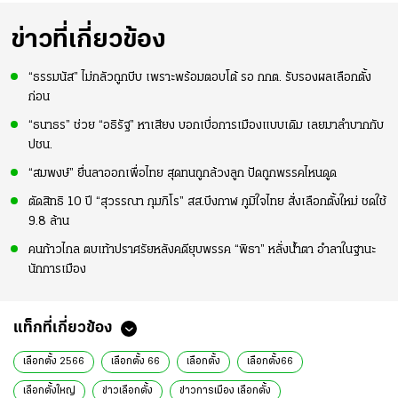
ว
เหตุผล "บุ๋มบิ๋ม" ลง
คึกคัก ก่อนเกมเริ่ม
ไม่เต็มเกม
2-3 ชั่วโมง
ข่าวที่เกี่ยวข้อง
“ธรรมนัส” ไม่กลัวถูกบีบ เพราะพร้อมตอบโต้ รอ กกต. รับรองผลเลือกตั้ง
ก่อน
“ธนาธร” ช่วย “อธิรัฐ” หาเสียง บอกเบื่อการเมืองแบบเดิม เลยมาลำบากกับ
ปชน.
“สมพงษ์” ยื่นลาออกเพื่อไทย สุดทนถูกล้วงลูก ปัดถูกพรรคไหนดูด
ตัดสิทธิ 10 ปี “สุวรรณา กุมภิโร” สส.บึงกาฬ ภูมิใจไทย สั่งเลือกตั้งใหม่ ชดใช้
9.8 ล้าน
คนก้าวไกล ตบเท้าปราศรัยหลังคดียุบพรรค “พิธา” หลั่งน้ำตา อำลาในฐานะ
นักการเมือง
แท็กที่เกี่ยวข้อง
เลือกตั้ง 2566
เลือกตั้ง 66
เลือกตั้ง
เลือกตั้ง66
เลือกตั้งใหญ่
ข่าวเลือกตั้ง
ข่าวการเมือง เลือกตั้ง