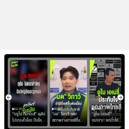
...
02:30
00:51
02:33
คดี!
"บรูโน่ กิมาไรส์" ดุดัน
“มด” วิภาวี เผย
"อูไน เอเมรี่"
ยร์
ไม่เกรงใจใคร ปืนใหญ่
สภาพร่างกายดีขึ้น
ชมเปาะ! ยกนิ้วให้
บ
เสิรมอาวุธหนัก
อย่างต่อเนื่อง พร้อม
แท็กติกบีจี แฮปปี้