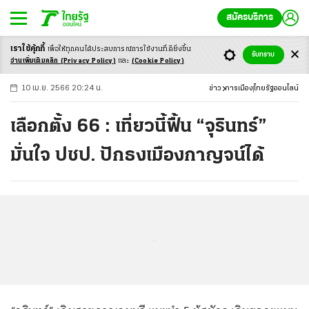
สมัครบริการ
เราใช้คุ้กกี้
เพื่อให้ทุกคนได้ประสบ
การณ์การใช้งานที่ดียิ่งขึ้น
+
ก
ก
-ก
รับทราบ
อ่านเพิ่มเติมคลิก
(Privacy Policy)
และ
(Cookie Policy)
10 เม.ย. 2566 20:24 น.
ข่าว
การเมือง
ไทยรัฐออนไลน์
เลือกตั้ง 66 : เที่ยวนี้ฟื้น “จุรินทร์”
มั่นใจ ปชป. ปักธงเมืองกาญจน์ได้
...