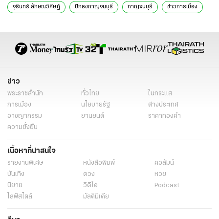
จุรินทร์ ลักษณวิศิษฏ์
ปักธงกาญจนบุรี
กาญจนบุรี
ข่าวการเมือง
ข่าวการเมืองวันนี้
ข่าวการเมือง ไทยรัฐ
ข่าววันนี้
ข่าว
พระราชสำนัก
ทั่วไทย
ในกระแส
การเมือง
นโยบายรัฐ
ต่างประเทศ
อาชญากรรม
ยานยนต์
ราคาทองคำ
ความยั่งยืน
เนื้อหาที่น่าสนใจ
รายงานพิเศษ
หนังสือพิมพ์
คอลัมน์
บันเทิง
ดวง
หวย
นิยาย
วิดีโอ
Podcast
ไลฟ์สไตล์
มัลติมีเดีย