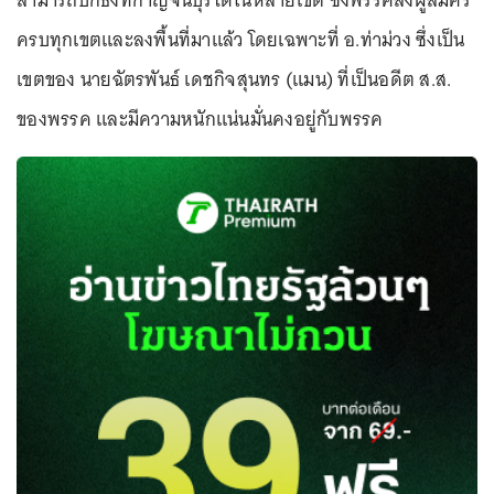
สามารถปักธงที่กาญจนบุรีได้ในหลายเขต ซึ่งพรรคส่งผู้สมัคร
ครบทุกเขตและลงพื้นที่มาแล้ว โดยเฉพาะที่ อ.ท่าม่วง ซึ่งเป็น
เขตของ นายฉัตรพันธ์ เดชกิจสุนทร (แมน) ที่เป็นอดีต ส.ส.
ของพรรค และมีความหนักแน่นมั่นคงอยู่กับพรรค