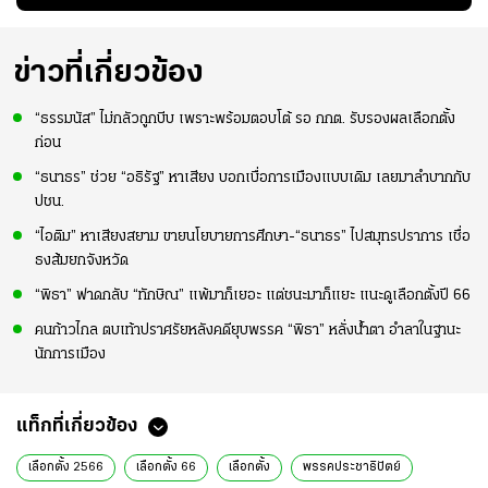
"
พยายามลงสนามให้
สุดๆ กับการเยือนไทย
มากขึ้น เพื่อเรียก
ความมั่นใจ
ข่าวที่เกี่ยวข้อง
“ธรรมนัส” ไม่กลัวถูกบีบ เพราะพร้อมตอบโต้ รอ กกต. รับรองผลเลือกตั้ง
ก่อน
“ธนาธร” ช่วย “อธิรัฐ” หาเสียง บอกเบื่อการเมืองแบบเดิม เลยมาลำบากกับ
ปชน.
“ไอติม” หาเสียงสยาม ขายนโยบายการศึกษา-“ธนาธร” ไปสมุทรปราการ เชื่อ
ธงส้มยกจังหวัด
“พิธา” ฟาดกลับ “ทักษิณ” แพ้มาก็เยอะ แต่ชนะมาก็แยะ แนะดูเลือกตั้งปี 66
คนก้าวไกล ตบเท้าปราศรัยหลังคดียุบพรรค “พิธา” หลั่งน้ำตา อำลาในฐานะ
นักการเมือง
แท็กที่เกี่ยวข้อง
เลือกตั้ง 2566
เลือกตั้ง 66
เลือกตั้ง
พรรคประชาธิปัตย์