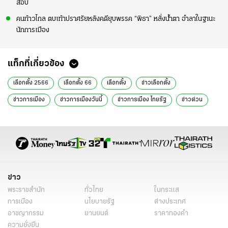
สอบ
คนก้าวไกล ตบเท้าปราศรัยหลังคดียุบพรรค “พิธา” หลั่งน้ำตา อำลาในฐานะ
นักการเมือง
แท็กที่เกี่ยวข้อง
เลือกตั้ง 2566
เลือกตั้ง 66
เลือกตั้ง
ข่าวเลือกตั้ง
ข่าวการเมือง
ข่าวการเมืองวันนี้
ข่าวการเมือง ไทยรัฐ
ข่าวด่วน
ข่าววันนี้
อิทธิพร บุญประคอง
ประธาน กกต.
กกต.
ข้อร้องเรียนเลือกตั้ง
ปัญหาข้อโต้แย้ง
คณะอนุกรรมการ
วินิจฉัยชี้ขาด
ข่าวทั่วไป
ข่าว
พระราชสำนัก
ทั่วไทย
ในกระแส
การเมือง
นโยบายรัฐ
ต่างประเทศ
อาชญากรรม
ยานยนต์
ราคาทองคำ
ความยั่งยืน