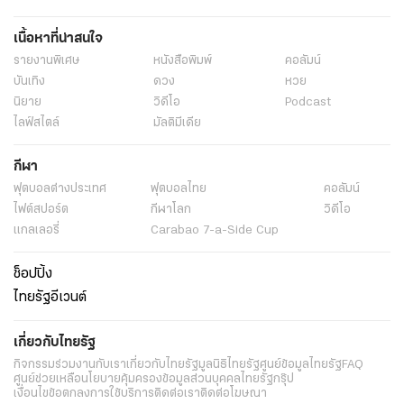
เนื้อหาที่น่าสนใจ
รายงานพิเศษ
หนังสือพิมพ์
คอลัมน์
บันเทิง
ดวง
หวย
นิยาย
วิดีโอ
Podcast
ไลฟ์สไตล์
มัลติมีเดีย
กีฬา
ฟุตบอลต่่างประเทศ
ฟุตบอลไทย
คอลัมน์
ไฟต์สปอร์ต
กีฬาโลก
วิดีโอ
แกลเลอรี่
Carabao 7-a-Side Cup
ช็อปปิ้ง
ไทยรัฐอีเวนต์
เกี่ยวกับไทยรัฐ
กิจกรรม
ร่วมงานกับเรา
เกี่ยวกับไทยรัฐ
มูลนิธิไทยรัฐ
ศูนย์ข้อมูลไทยรัฐ
FAQ
ศูนย์ช่วยเหลือ
นโยบายคุ้มครองข้อมูลส่วนบุคคลไทยรัฐกรุ๊ป
เงื่อนไขข้อตกลงการใช้บริการ
ติดต่อเรา
ติดต่อโฆษณา