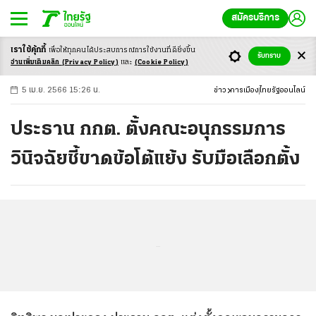
สมัครบริการ
เราใช้คุ้กกี้
เพื่อให้ทุกคนได้ประสบ
การณ์การใช้งานที่ดียิ่งขึ้น
+
ก
ก
-ก
รับทราบ
อ่านเพิ่มเติมคลิก
(Privacy Policy)
และ
(Cookie Policy)
5 เม.ย. 2566 15:26 น.
ข่าว
การเมือง
ไทยรัฐออนไลน์
ประธาน กกต. ตั้งคณะอนุกรรมการ
วินิจฉัยชี้ขาดข้อโต้แย้ง รับมือเลือกตั้ง
...