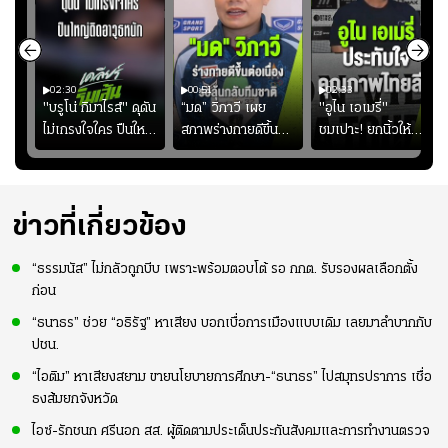
02:30
00:51
02:33
คดี!
"บรูโน่ กิมาไรส์" ดุดัน
“มด” วิภาวี เผย
"อูไน เอเมรี่"
ยร์
ไม่เกรงใจใคร ปืนใหญ่
สภาพร่างกายดีขึ้น
ชมเปาะ! ยกนิ้วให้
บ
เสิรมอาวุธหนัก
อย่างต่อเนื่อง พร้อม
แท็กติกบีจี แฮปปี้
"
พยายามลงสนามให้
สุดๆ กับการเยือนไทย
มากขึ้น เพื่อเรียก
ความมั่นใจ
ข่าวที่เกี่ยวข้อง
“ธรรมนัส” ไม่กลัวถูกบีบ เพราะพร้อมตอบโต้ รอ กกต. รับรองผลเลือกตั้ง
ก่อน
“ธนาธร” ช่วย “อธิรัฐ” หาเสียง บอกเบื่อการเมืองแบบเดิม เลยมาลำบากกับ
ปชน.
“ไอติม” หาเสียงสยาม ขายนโยบายการศึกษา-“ธนาธร” ไปสมุทรปราการ เชื่อ
ธงส้มยกจังหวัด
ไอซ์-รักชนก ศรีนอก สส. ผู้ติดตามประเด็นประกันสังคมและการทำงานตรวจ