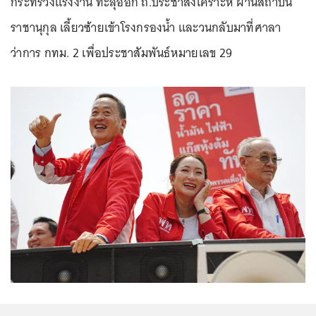
กระทรวงแรงงาน ทะลุออก ถ.ประชาสงเคราะห์ ผ่านสถาบัน
ราชานุกุล เลี้ยวซ้ายเข้าโรงกรองน้ำ และวนกลับมาที่ศาลา
ว่าการ กทม. 2 เพื่อประชาสัมพันธ์หมายเลข 29