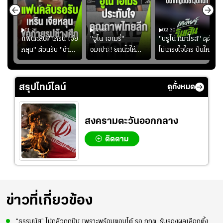
01:21
02:33
02:30
ไน
แฟนคลับ "เหริน เจีย
"อูไน เอเมรี่"
"บรูโน่ กิมาไรส์" ดุดัน
ง
หลุน" ต้อนรับ "ช้าง
ชมเปาะ! ยกนิ้วให้
ไม่เกรงใจใคร ปืนใหญ่
ัง
ศึก" กลับบ้าน
แท็กติกบีจี แฮปปี้
เสิรมอาวุธหนัก
ธุ์
สุดๆ กับการเยือนไทย
ปี
สรุปไทม์ไลน์
ดูทั้งหมด
สงครามตะวันออกกลาง
ติดตาม
ข่าวที่เกี่ยวข้อง
“ธรรมนัส” ไม่กลัวถูกบีบ เพราะพร้อมตอบโต้ รอ กกต. รับรองผลเลือกตั้ง