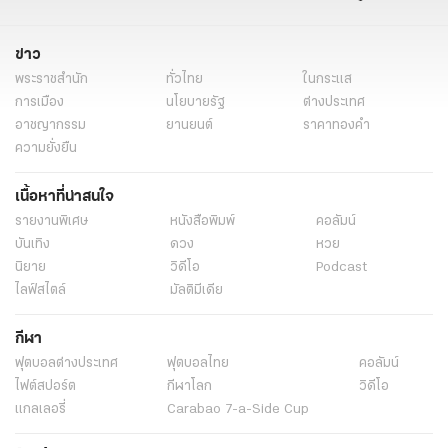
ข่าวเลือกตั้ง
ข่าวการเมือง เลือกตั้ง
ข่าวการเมือง
ข่าวการเมืองวันนี้
ข่าวการเมือง ไทยรัฐ
ข่าวด่วน
ข่าววันนี้
ข่าว
พระราชสำนัก
ทั่วไทย
ในกระแส
การเมือง
นโยบายรัฐ
ต่างประเทศ
อาชญากรรม
ยานยนต์
ราคาทองคำ
ความยั่งยืน
เนื้อหาที่น่าสนใจ
รายงานพิเศษ
หนังสือพิมพ์
คอลัมน์
บันเทิง
ดวง
หวย
นิยาย
วิดีโอ
Podcast
ไลฟ์สไตล์
มัลติมีเดีย
กีฬา
ฟุตบอลต่่างประเทศ
ฟุตบอลไทย
คอลัมน์
ไฟต์สปอร์ต
กีฬาโลก
วิดีโอ
แกลเลอรี่
Carabao 7-a-Side Cup