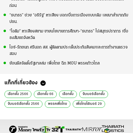
ก่อน
“ธนาธร” ช่วย “อธิรัฐ” หาเสียง บอกเบื่อการเมืองแบบเดิม เลยมาลำบากกับ
ปชน.
“ไอติม” หาเสียงสยาม ขายนโยบายการศึกษา-“ธนาธร” ไปสมุทรปราการ เชื่อ
ธงส้มยกจังหวัด
ไอซ์-รักชนก ศรีนอก สส. ผู้ติดตามประเด็นประกันสังคมและการทำงานตรวจ
สอบ
ย้อนดีลจัดตั้งรัฐบาลล่ม เพื่อไทย ฉีก MOU พรรคก้าวไกล
แท็กที่เกี่ยวข้อง
เลือกตั้ง 2566
เลือกตั้ง 66
เลือกตั้ง
จับเบอร์เลือกตั้ง
จับเบอร์เลือกตั้ง 2566
พรรคเพื่อไทย
เพื่อไทยได้เบอร์ 29
แพทองธาร ชินวัตร
เศรษฐา ทวีสิน
ชลน่าน ศรีแก้ว
ขึ้นรถแห่
จับเบอร์เลือกตั้ง 66
เลือกตั้ง66
เลือกตั้งวันไหน
เลือกตั้งล่าสุด