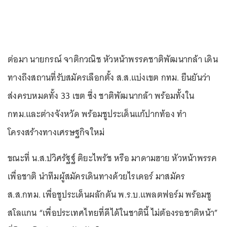
ต่อมา นายกรณ์ จาติกวณิช หัวหน้าพรรคชาติพัฒนากล้า เดิน
ทางถึงสถานที่รับสมัครเลือกตั้ง ส.ส.แบ่งเขต กทม. ยืนยันว่า
ส่งครบหมดทั้ง 33 เขต ซึ่ง ชาติพัฒนากล้า พร้อมทั้งใน
กทม.และต่างจังหวัด พร้อมชูประเด็นแก้ปากท้อง ทำ
โครงสร้างทางเศรษฐกิจใหม่
ขณะที่ น.ส.ปวิศรัฐฐ์ ติยะไพรัช หรือ มาดามฮาย หัวหน้าพรรค
เพื่อชาติ นำทีมผู้สมัครเดินทางด้วยไรเดอร์ มาสมัคร
ส.ส.กทม. เพื่อชูประเด็นผลักดัน พ.ร.บ.แพลตฟอร์ม พร้อมชู
สโลแกน “เพื่อประเทศไทยที่ดีได้ในชาตินี้ ไม่ต้องรอชาติหน้า”