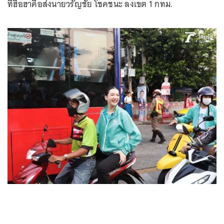
ที่ฮือฮาคือส่งนายวรัญชัย โชคชนะ ลงเขต 1 กทม.