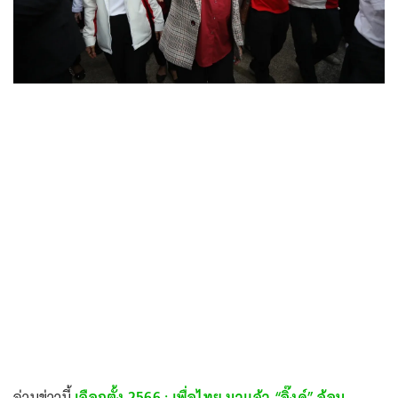
อ่านข่าวนี้
เลือกตั้ง 2566 : เพื่อไทย มาแล้ว “อิ๊งค์” อ้อน