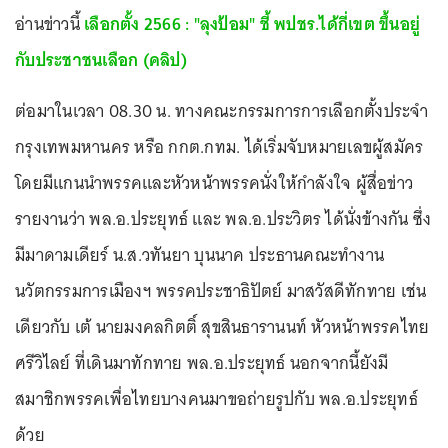
อ่านข่าวนี้
เลือกตั้ง 2566 : "ลุงป้อม" ชี้ พปชร.ได้กี่เขต ขึ้นอยู่
กับประชาชนเลือก (คลิป)
ต่อมาในเวลา 08.30 น. ทางคณะกรรมการการเลือกตั้งประจำ
กรุงเทพมหานคร หรือ กกต.กทม. ได้เริ่มจับหมายเลขผู้สมัคร
โดยมีแกนนำพรรคและหัวหน้าพรรคนั่งให้กำลังใจ ผู้สื่อข่าว
รายงานว่า พล.อ.ประยุทธ์ และ พล.อ.ประวิตร ได้นั่งข้างกัน ซึ่ง
มีมาดามเดียร์ น.ส.วทันยา บุนนาค ประธานคณะทำงาน
นวัตกรรมการเมืองฯ พรรคประชาธิปัตย์ มาสวัสดีทักทาย เช่น
เดียวกับ เต้ นายมงคลกิตติ์ สุขสินธารานนท์ หัวหน้าพรรคไทย
ศรีวิไลย์ ที่เดินมาทักทาย พล.อ.ประยุทธ์ นอกจากนี้ยังมี
สมาชิกพรรคเพื่อไทยบางคนมาขอถ่ายรูปกับ พล.อ.ประยุทธ์
ด้วย