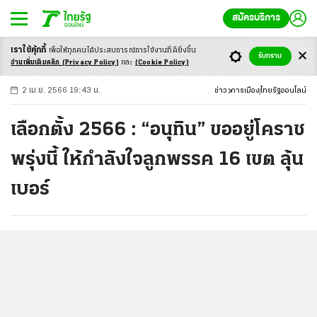
สมัครบริการ
เราใช้คุ้กกี้
เพื่อให้ทุกคนได้ประสบ
การณ์การใช้งานที่ดียิ่งขึ้น
+
ก
ก
-ก
รับทราบ
อ่านเพิ่มเติมคลิก
(Privacy Policy)
และ
(Cookie Policy)
2 เม.ย. 2566 19:43 น.
ข่าว
การเมือง
ไทยรัฐออนไลน์
เลือกตั้ง 2566 : “อนุทิน” ขออยู่โคราช
พรุ่งนี้ ให้กำลังใจลูกพรรค 16 เขต ลุ้น
เบอร์
...