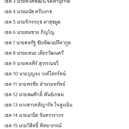
เขต 3 นายพงศ์พัฒน์ จิตตานุรักษ์
เขต 4 นายมนัส ศรีบงกช
เขต 5 นายจักรกฤช ผาสุขมูล
เขต 6 นายสมชาย ภิญโญ
เขต 7 นายสหรัฐ ชัยพัฒนปรีดากูล
เขต 8 นายยตนะ เตียรวัฒนศรี
เขต 9 นายพลพีร์ สุวรรณฉวี
เขต 10 นายบุญจง วงศ์ไตรรัตน์
เขต 11 นายพรชัย อำนวยทรัพย์
เขต 12 นายสมศักดิ์ พันธ์เกษม
เขต 13 นางสาวตติญารัต ใจสูงเนิน
เขต 14 นายมานิธ จันทรวราภร
เขต 15 นายวิสิทธิ์ พิทยาภรณ์