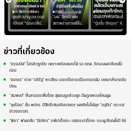
00:52
00:51
02:40
ชนะ
ลูกสาวมานูเอล ทอม
“มด” วิภาวี เผย
นักตบสาวไทยจัดเต็ม
ง
เบียรห์ "น้องเอลีน่า"
สภาพร่างกายดีขึ้น
"บุ๋มบิ๋ม ชัชชุอร" คัม
วัย 8 ขวบ โชว์ตี
อย่างต่อเนื่อง พร้อม
แบ็ก ศึก" SEA V
ลังกาสุดพริ้ว
พยายามลงสนามให้
CUP 2026" เลก
มากขึ้น เพื่อเรียก
สอง!!
ความมั่นใจ
ข่าวที่เกี่ยวข้อง
“ธรรมนัส” ไม่กลัวถูกบีบ เพราะพร้อมตอบโต้ รอ กกต. รับรองผลเลือกตั้ง
ก่อน
“ธนาธร” ช่วย “อธิรัฐ” หาเสียง บอกเบื่อการเมืองแบบเดิม เลยมาลำบากกับ
ปชน.
“สมพงษ์” ยื่นลาออกเพื่อไทย สุดทนถูกล้วงลูก ปัดถูกพรรคไหนดูด
“ลุงป้อม” ลั่น พปชร. มีสิทธิเสนอชิงนายกฯ เผยยังไม่ได้คุย “อนุทิน” กระแส
ข่าวขออาสา
“พิธา” ฟาดกลับ “ทักษิณ” แพ้มาก็เยอะ แต่ชนะมาก็แยะ แนะดูเลือกตั้งปี 66