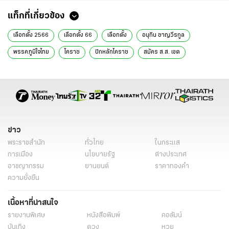
แท็กที่เกี่ยวข้อง
เลือกตั้ง 2566
เลือกตั้ง 66
เลือกตั้ง
อนุทิน ชาญวีรกูล
พรรคภูมิใจไทย
โคราช
ปักหลักโคราช
สมัคร ส.ส. เขต
ข่าวเลือกตั้ง
ข่าวการเมือง เลือกตั้ง
ข่าวการเมือง
ข่าวการเมืองวันนี้
ข่าวการเมือง ไทยรัฐ
ข่าววันนี้
ข่าว
พระราชสำนัก
ทั่วไทย
ในกระแส
การเมือง
นโยบายรัฐ
ต่างประเทศ
อาชญากรรม
ยานยนต์
ราคาทองคำ
ความยั่งยืน
เนื้อหาที่น่าสนใจ
รายงานพิเศษ
หนังสือพิมพ์
คอลัมน์
บันเทิง
ดวง
หวย