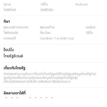
นิยาย
วิดีโอ
Podcast
ไลฟ์สไตล์
มัลติมีเดีย
กีฬา
ฟุตบอลต่่างประเทศ
ฟุตบอลไทย
คอลัมน์
ไฟต์สปอร์ต
กีฬาโลก
วิดีโอ
แกลเลอรี่
Carabao 7-a-Side Cup
ช็อปปิ้ง
ไทยรัฐอีเวนต์
เกี่ยวกับไทยรัฐ
กิจกรรม
ร่วมงานกับเรา
เกี่ยวกับไทยรัฐ
มูลนิธิไทยรัฐ
ศูนย์ข้อมูลไทยรัฐ
FAQ
ศูนย์ช่วยเหลือ
นโยบายคุ้มครองข้อมูลส่วนบุคคลไทยรัฐกรุ๊ป
เงื่อนไขข้อตกลงการใช้บริการ
ติดต่อเรา
ติดต่อโฆษณา
ติดตามเราได้ที่