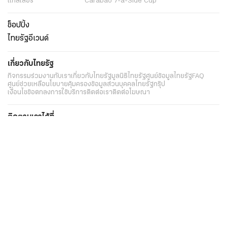
แกลเลอรี่
Carabao 7-a-Side Cup
ช็อปปิ้ง
ไทยรัฐอีเวนต์
เกี่ยวกับไทยรัฐ
กิจกรรม
ร่วมงานกับเรา
เกี่ยวกับไทยรัฐ
มูลนิธิไทยรัฐ
ศูนย์ข้อมูลไทยรัฐ
FAQ
ศูนย์ช่วยเหลือ
นโยบายคุ้มครองข้อมูลส่วนบุคคลไทยรัฐกรุ๊ป
เงื่อนไขข้อตกลงการใช้บริการ
ติดต่อเรา
ติดต่อโฆษณา
ติดตามเราได้ที่
Application
My THAIRATH