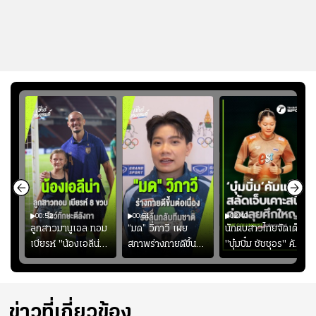
00:52
00:51
02:40
ชนะ
ลูกสาวมานูเอล ทอม
“มด” วิภาวี เผย
นักตบสาวไทยจัดเต็ม
ง
เบียรห์ "น้องเอลีน่า"
สภาพร่างกายดีขึ้น
"บุ๋มบิ๋ม ชัชชุอร" คัม
วัย 8 ขวบ โชว์ตี
อย่างต่อเนื่อง พร้อม
แบ็ก ศึก" SEA V
ลังกาสุดพริ้ว
พยายามลงสนามให้
CUP 2026" เลก
มากขึ้น เพื่อเรียก
สอง!!
ความมั่นใจ
ข่าวที่เกี่ยวข้อง