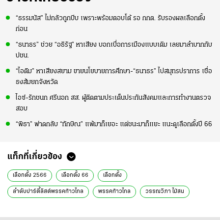
“ธรรมนัส” ไม่กลัวถูกบีบ เพราะพร้อมตอบโต้ รอ กกต. รับรองผลเลือกตั้ง
ก่อน
“ธนาธร” ช่วย “อธิรัฐ” หาเสียง บอกเบื่อการเมืองแบบเดิม เลยมาลำบากกับ
ปชน.
“ไอติม” หาเสียงสยาม ขายนโยบายการศึกษา-“ธนาธร” ไปสมุทรปราการ เชื่อ
ธงส้มยกจังหวัด
ไอซ์-รักชนก ศรีนอก สส. ผู้ติดตามประเด็นประกันสังคมและการทำงานตรวจ
สอบ
“พิธา” ฟาดกลับ “ทักษิณ” แพ้มาก็เยอะ แต่ชนะมาก็แยะ แนะดูเลือกตั้งปี 66
แท็กที่เกี่ยวข้อง
เลือกตั้ง 2566
เลือกตั้ง 66
เลือกตั้ง
ลำดับปาร์ตี้ลิสต์พรรคก้าวไกล
พรรคก้าวไกล
วรรณวิภา ไม้สน
สุเทพ อู่อ้น
ลำดับปาร์ตี้ลิสต์
อันดับปาร์ตี้ลิสต์ร่วง