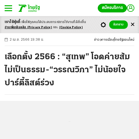
สมัครบริการ
เราใช้คุ้กกี้
เพื่อให้ทุกคนได้ประสบ
การณ์การใช้งานที่ดียิ่งขึ้น
+
ก
ก
-ก
รับทราบ
อ่านเพิ่มเติมคลิก
(Privacy Policy)
และ
(Cookie Policy)
2 เม.ย. 2566 19:38 น.
ข่าว
การเมือง
ไทยรัฐออนไลน์
เลือกตั้ง 2566 : “สุเทพ” โอดค่ายส้ม
ไม่เป็นธรรม-“วรรณวิภา” ไม่น้อยใจ
ปาร์ตี้ลิสต์ร่วง
...