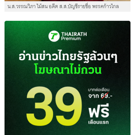
น.ส.วรรณวิภา ไม้สน อดีต ส.ส.บัญชีรายชื่อ พรรคก้าวไกล