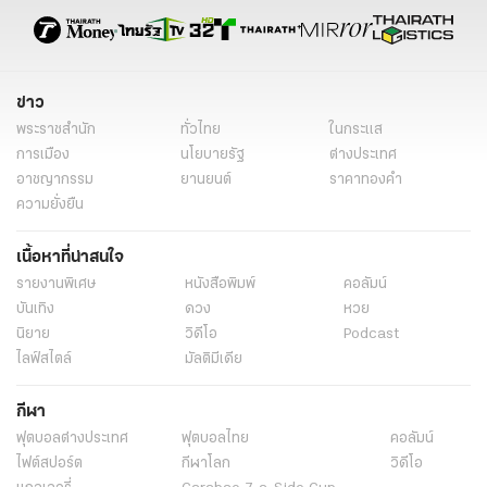
ส.ส.บัญชีรายชื่อ
ข่าวเลือกตั้ง
ข่าวการเมือง เลือกตั้ง
ข่าวการเมือง
ข่าวการเมืองวันนี้
ข่าวการเมือง ไทยรัฐ
ข่าววันนี้
ข่าว
พระราชสำนัก
ทั่วไทย
ในกระแส
การเมือง
นโยบายรัฐ
ต่างประเทศ
อาชญากรรม
ยานยนต์
ราคาทองคำ
ความยั่งยืน
เนื้อหาที่น่าสนใจ
รายงานพิเศษ
หนังสือพิมพ์
คอลัมน์
บันเทิง
ดวง
หวย
นิยาย
วิดีโอ
Podcast
ไลฟ์สไตล์
มัลติมีเดีย
กีฬา
ฟุตบอลต่่างประเทศ
ฟุตบอลไทย
คอลัมน์
ไฟต์สปอร์ต
กีฬาโลก
วิดีโอ