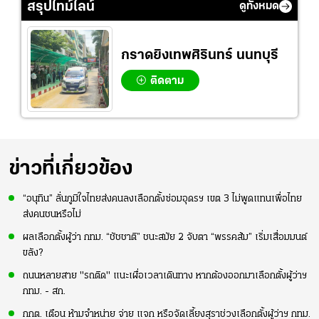
อย่างต่อเนื่อง
มากขึ้น เพื่อเรียก
#ทีมชาติไทย
สรุปไทม์ไลน์
ดูทั้งหมด
ความมั่นใจ
กราดยิงเทพศิรินทร์ นนทบุรี
ติดตาม
ข่าวที่เกี่ยวข้อง
“อนุทิน” ลั่นภูมิใจไทยส่งคนลงเลือกตั้งซ่อมอุดรฯ เขต 3 ไม่พูดแทนเพื่อไทย
ส่งคนชนหรือไม่
ผลเลือกตั้งผู้ว่า กทม. “ชัชชาติ” ชนะสมัย 2 จับตา “พรรคส้ม” เริ่มเสื่อมมนต์
ขลัง?
ถนนหลายสาย "รถติด" แนะเผื่อเวลาเดินทาง หากต้องออกมาเลือกตั้งผู้ว่าฯ
กทม. - สก.
กกต. เตือน ห้ามจำหน่าย จ่าย แจก หรือจัดเลี้ยงสุราช่วงเลือกตั้งผู้ว่าฯ กทม.