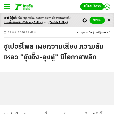
สมัครบริการ
เราใช้คุ้กกี้
เพื่อให้ทุกคนได้ประสบ
การณ์การใช้งานที่ดียิ่งขึ้น
+
ก
ก
-ก
รับทราบ
อ่านเพิ่มเติมคลิก
(Privacy Policy)
และ
(Cookie Policy)
19 มี.ค. 2566 21:48 น.
ข่าว
การเมือง
ไทยรัฐออนไลน์
ซูเปอร์โพล เผยความเสี่ยง ความล้ม
เหลว "อุ๊งอิ๊ง-ลุงตู่" มีโอกาสพลิก
...