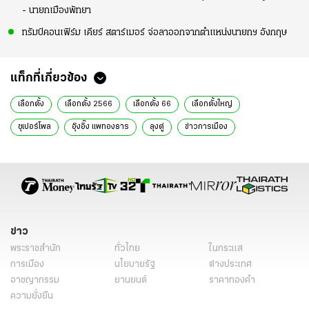
- นายกเมืองพัทยา
ทรัมป์คอนเฟิร์ม เคียร์ สตาร์เมอร์ จ่อลาออกจากตำแหน่งนายกฯ อังกฤษ
แท็กที่เกี่ยวข้อง
เลือกตั้ง
เลือกตั้ง 2566
เลือกตั้ง 66
เลือกตั้งใหญ่
ซุเปอร์โพล
อุ๊งอิ๊ง แพทองธาร
ลุงตู่
ข่าวการเมือง
ข่าวการเมืองวันนี้
ข่าวการเมืองออนไลน์
ข่าวการเมือง เลือกตั้ง
ข่าวการเมือง ไทยรัฐ
ข่าวทั่วไป
ข่าว
พระราชสำนัก
ทั่วไทย
ในกระแส
การเมือง
นโยบายรัฐ
ต่างประเทศ
อาชญากรรม
ยานยนต์
ราคาทองคำ
ความยั่งยืน