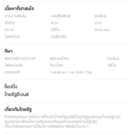
เนื้อหาที่น่าสนใจ
รายงานพิเศษ
หนังสือพิมพ์
คอลัมน์
บันเทิง
ดวง
หวย
นิยาย
วิดีโอ
Podcast
ไลฟ์สไตล์
มัลติมีเดีย
กีฬา
ฟุตบอลต่่างประเทศ
ฟุตบอลไทย
คอลัมน์
ไฟต์สปอร์ต
กีฬาโลก
วิดีโอ
แกลเลอรี่
Carabao 7-a-Side Cup
ช็อปปิ้ง
ไทยรัฐอีเวนต์
เกี่ยวกับไทยรัฐ
กิจกรรม
ร่วมงานกับเรา
เกี่ยวกับไทยรัฐ
มูลนิธิไทยรัฐ
ศูนย์ข้อมูลไทยรัฐ
FAQ
ศูนย์ช่วยเหลือ
นโยบายคุ้มครองข้อมูลส่วนบุคคลไทยรัฐกรุ๊ป
เงื่อนไขข้อตกลงการใช้บริการ
ติดต่อเรา
ติดต่อโฆษณา