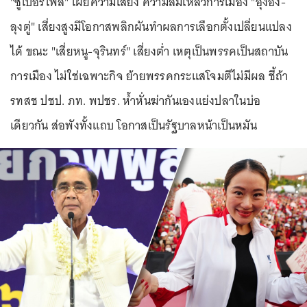
"ซูเปอร์โพล" เผยความเสี่ยง ความล้มเหลวการเมือง "อุ๊งอิ๊ง-
ลุงตู่" เสี่ยงสูงมีโอกาสพลิกผันทำผลการเลือกตั้งเปลี่ยนแปลง
ได้ ขณะ "เสี่ยหนู-จุรินทร์" เสี่ยงต่ำ เหตุเป็นพรรคเป็นสถาบัน
การเมือง ไม่ใช่เฉพาะกิจ ย้ายพรรคกระแสโจมตีไม่มีผล ชี้ถ้า
รทสช ปชป. ภท. พปชร. ห้ำหั่นฆ่ากันเองแย่งปลาในบ่อ
เดียวกัน ส่อพังทั้งแถบ โอกาสเป็นรัฐบาลหน้าเป็นหมัน