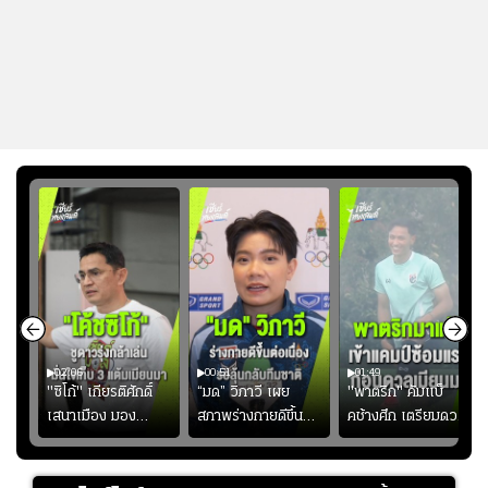
02:06
00:51
01:49
ียร์
"ซิโก้" เกียรติศักดิ์
“มด” วิภาวี เผย
"พาตริก" คัมแบ็
บ
เสนาเมือง มอง
สภาพร่างกายดีขึ้น
คช้างศึก เตรียมดวล
"
ว่าการเปิดโอกาสให้
อย่างต่อเนื่อง พร้อม
เมียนมา อาเซียน คัพ
่ใบ?
แข้งดาวรุ่งลงสนาม
พยายามลงสนามให้
2026 #ฟุตบอล