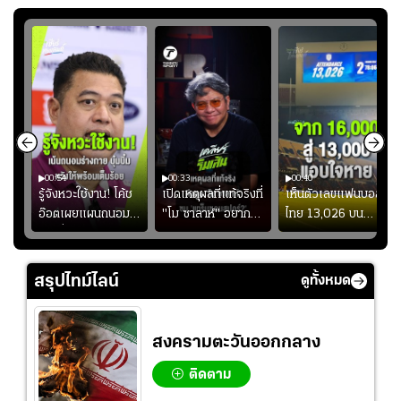
00:54
00:33
00:40
ร
รู้จังหวะใช้งาน! โค้ช
เปิดเหตุผลที่แท้จริงที่
เห็นตัวเลขแฟนบอล
อ๊อตเผยแผนถนอม
"โม ซาลาห์" อยาก
ไทย 13,026 บน
ึ้น
“บุ๋มบิ๋ม” เพื่อรักษา
ย้ายซบ "แทร็บซอนส
สกอร์บอร์ดแล้วแอบ
ย
ร่างกายให้พร้อมที่สุด
ปอร์"
ใจหาย น้อยกว่านัดที่
ที่
แล้วเจอมาเลเซียตั้ง
สรุปไทม์ไลน์
ดูทั้งหมด
อย่างเห็นได้ชัด
สงครามตะวันออกกลาง
ติดตาม