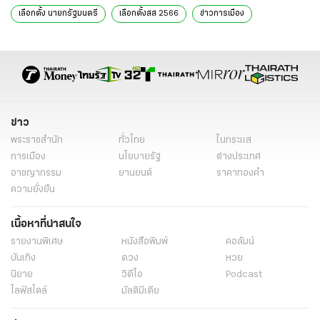
เลือกตั้ง นายกรัฐมนตรี
เลือกตั้งสส 2566
ข่าวการเมือง
ข่าวการเมืองวันนี้
ข่าวการเมืองออนไลน์
ข่าวการเมือง ไทยรัฐ
ข่าวการเมือง เลือกตั้ง
ข่าวเลือกตั้ง
ข่าววันนี้
ชลบุรี
ระยอง
เพื่อไทย
ชลน่าน ศรีแก้ว
แพทองธาร ชินวัตร
ข่าวทั่วไป
ข่าว
พระราชสำนัก
ทั่วไทย
ในกระแส
การเมือง
นโยบายรัฐ
ต่างประเทศ
อาชญากรรม
ยานยนต์
ราคาทองคำ
ความยั่งยืน
เนื้อหาที่น่าสนใจ
รายงานพิเศษ
หนังสือพิมพ์
คอลัมน์
บันเทิง
ดวง
หวย
นิยาย
วิดีโอ
Podcast
ไลฟ์สไตล์
มัลติมีเดีย