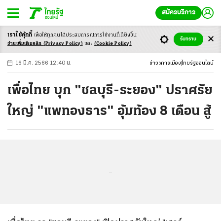
สมัครบริการ
เราใช้คุ้กกี้
เพื่อให้ทุกคนได้ประสบ
การณ์การใช้งานที่ดียิ่งขึ้น
+
ก
ก
-ก
รับทราบ
อ่านเพิ่มเติมคลิก
(Privacy Policy)
และ
(Cookie Policy)
16 มี.ค. 2566 12:40 น.
ข่าว
การเมือง
ไทยรัฐออนไลน์
เพื่อไทย บุก "ชลบุรี-ระยอง" ปราศรัย
ใหญ่ "แพทองธาร" อุ้มท้อง 8 เดือน สู้
...