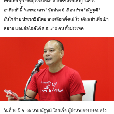
เพื่อไทย รุก "ชลบุรี-ระยอง" เปิดปราศรัยใหญ่ "เสาร์-
อาทิตย์" นี้ "แพทองธาร" อุ้มท้อง 8 เดือน ร่วม "ณัฐวุฒิ"
มั่นใจฝ่าย ประชาธิปไตย ชนะเลือกตั้งแน่ โว เดินหน้าเพื่อเป้า
หมาย แลนด์สไลด์ได้ ส.ส. 310 คน ทั้งประเทศ
วันที่ 16 มี.ค. 66 นายณัฐวุฒิ ใสยเกื้อ ผู้อำนวยการครอบครัว