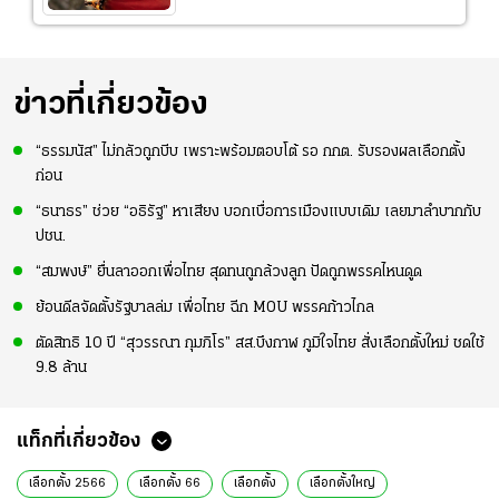
ข่าวที่เกี่ยวข้อง
“ธรรมนัส” ไม่กลัวถูกบีบ เพราะพร้อมตอบโต้ รอ กกต. รับรองผลเลือกตั้ง
ก่อน
“ธนาธร” ช่วย “อธิรัฐ” หาเสียง บอกเบื่อการเมืองแบบเดิม เลยมาลำบากกับ
ปชน.
“สมพงษ์” ยื่นลาออกเพื่อไทย สุดทนถูกล้วงลูก ปัดถูกพรรคไหนดูด
ย้อนดีลจัดตั้งรัฐบาลล่ม เพื่อไทย ฉีก MOU พรรคก้าวไกล
ตัดสิทธิ 10 ปี “สุวรรณา กุมภิโร” สส.บึงกาฬ ภูมิใจไทย สั่งเลือกตั้งใหม่ ชดใช้
9.8 ล้าน
แท็กที่เกี่ยวข้อง
เลือกตั้ง 2566
เลือกตั้ง 66
เลือกตั้ง
เลือกตั้งใหญ่