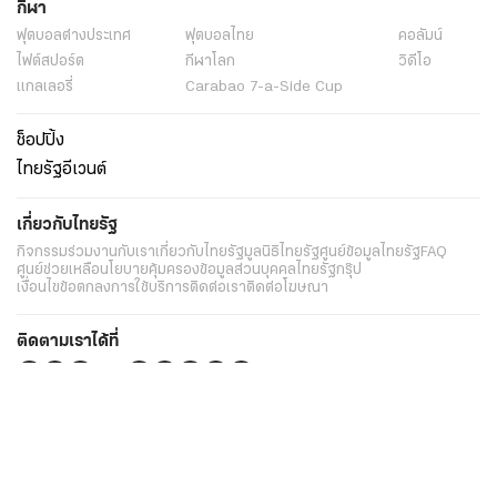
กีฬา
ฟุตบอลต่่างประเทศ
ฟุตบอลไทย
คอลัมน์
ไฟต์สปอร์ต
กีฬาโลก
วิดีโอ
แกลเลอรี่
Carabao 7-a-Side Cup
ช็อปปิ้ง
ไทยรัฐอีเวนต์
เกี่ยวกับไทยรัฐ
กิจกรรม
ร่วมงานกับเรา
เกี่ยวกับไทยรัฐ
มูลนิธิไทยรัฐ
ศูนย์ข้อมูลไทยรัฐ
FAQ
ศูนย์ช่วยเหลือ
นโยบายคุ้มครองข้อมูลส่วนบุคคลไทยรัฐกรุ๊ป
เงื่อนไขข้อตกลงการใช้บริการ
ติดต่อเรา
ติดต่อโฆษณา
ติดตามเราได้ที่
Application
My THAIRATH