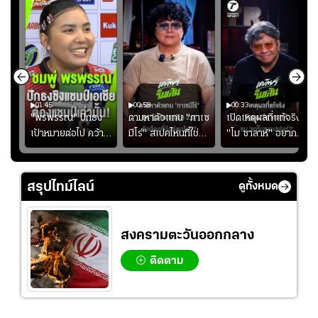
01:45
00:58
00:33
มรับ
"พรพรรณ" ปักธง
ตามหาตัวแทน "กาเซ
เปิดเหตุผลที่แท้จริงที่
ุก
เป้าหมายต่อไป คว้า
มีโร่" สเปคไหนที่ใช่
"โม ซาลาห์" อยาก
แชมป์ชิงแชมป์
สำหรับแมนยูยุค
ย้ายซบ "แทร็บซอนส
ญ
เอเชีย เพื่อตั๋ว
"คาร์ริค 2.0"?
ปอร์"
โอลิมปิก
สรุปไทม์ไลน์
ดูทั้งหมด
สงครามตะวันออกกลาง
ติดตาม