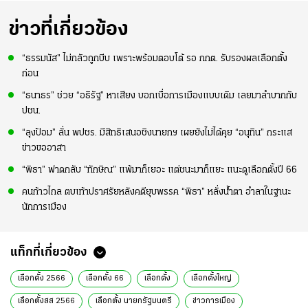
ข่าวที่เกี่ยวข้อง
“ธรรมนัส” ไม่กลัวถูกบีบ เพราะพร้อมตอบโต้ รอ กกต. รับรองผลเลือกตั้ง
ก่อน
“ธนาธร” ช่วย “อธิรัฐ” หาเสียง บอกเบื่อการเมืองแบบเดิม เลยมาลำบากกับ
ปชน.
“ลุงป้อม” ลั่น พปชร. มีสิทธิเสนอชิงนายกฯ เผยยังไม่ได้คุย “อนุทิน” กระแส
ข่าวขออาสา
“พิธา” ฟาดกลับ “ทักษิณ” แพ้มาก็เยอะ แต่ชนะมาก็แยะ แนะดูเลือกตั้งปี 66
คนก้าวไกล ตบเท้าปราศรัยหลังคดียุบพรรค “พิธา” หลั่งน้ำตา อำลาในฐานะ
นักการเมือง
แท็กที่เกี่ยวข้อง
เลือกตั้ง 2566
เลือกตั้ง 66
เลือกตั้ง
เลือกตั้งใหญ่
เลือกตั้งสส 2566
เลือกตั้ง นายกรัฐมนตรี
ข่าวการเมือง