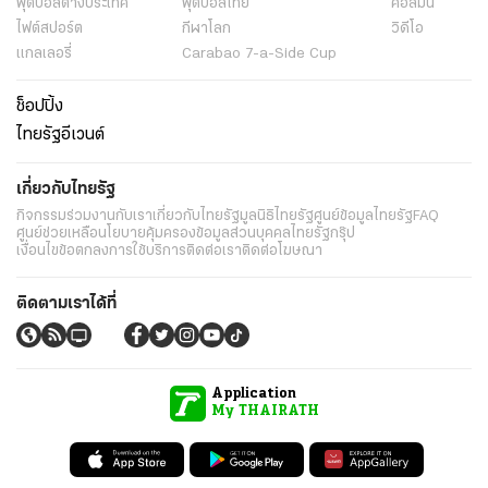
ฟุตบอลต่่างประเทศ
ฟุตบอลไทย
คอลัมน์
ไฟต์สปอร์ต
กีฬาโลก
วิดีโอ
แกลเลอรี่
Carabao 7-a-Side Cup
ช็อปปิ้ง
ไทยรัฐอีเวนต์
เกี่ยวกับไทยรัฐ
กิจกรรม
ร่วมงานกับเรา
เกี่ยวกับไทยรัฐ
มูลนิธิไทยรัฐ
ศูนย์ข้อมูลไทยรัฐ
FAQ
ศูนย์ช่วยเหลือ
นโยบายคุ้มครองข้อมูลส่วนบุคคลไทยรัฐกรุ๊ป
เงื่อนไขข้อตกลงการใช้บริการ
ติดต่อเรา
ติดต่อโฆษณา
ติดตามเราได้ที่
Application
My THAIRATH