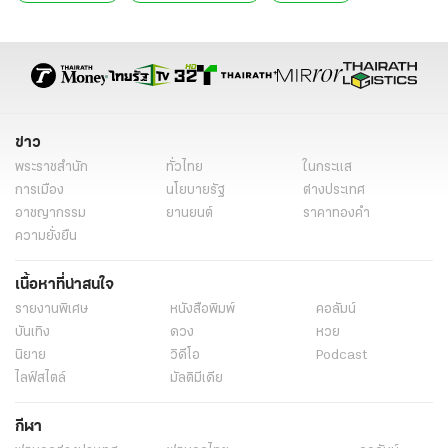
ข่าวการเมืองวันนี้
ข่าวการเมืองออนไลน์
ข่าวการเมือง เลือกตั้ง
ข่าวการเมือง ไทยรัฐ
ข่าวเลือกตั้ง
ข่าววันนี้
ธนาคารสหรัฐฯปิดตัว
ธนาคารไทยแข็งแกร่ง
ประยุทธ์ จันทร์โอชา
นายกรัฐมนตรี
ทีมเศรษฐกิจไทย
สถาบันการเงินไทยแข็งแกร่ง
ไตรศุลี ไตรสรณกุล
ข่าว
รองโฆษกรัฐบาล
ข่าวทั่วไป
พระราชสำนัก
ทั่วไทย
ในกระแส
การเมือง
นโยบายรัฐ
ต่างประเทศ
อาชญากรรม
ยานยนต์
ราคาทองคำ
ความยั่งยืน
เนื้อหาที่น่าสนใจ
รายงานพิเศษ
หนังสือพิมพ์
คอลัมน์
บันเทิง
ดวง
หวย
นิยาย
วิดีโอ
Podcast
ไลฟ์สไตล์
มัลติมีเดีย
กีฬา