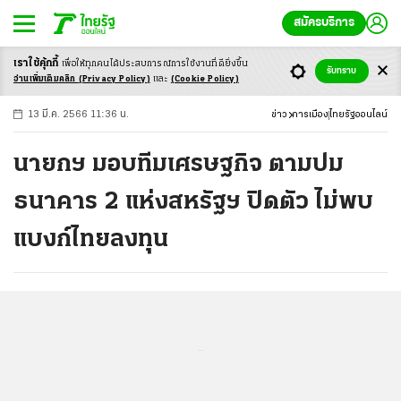
สมัครบริการ
เราใช้คุ้กกี้
เพื่อให้ทุกคนได้ประสบ
การณ์การใช้งานที่ดียิ่งขึ้น
+
ก
ก
-ก
รับทราบ
อ่านเพิ่มเติมคลิก
(Privacy Policy)
และ
(Cookie Policy)
13 มี.ค. 2566 11:36 น.
ข่าว
การเมือง
ไทยรัฐออนไลน์
นายกฯ มอบทีมเศรษฐกิจ ตามปม
ธนาคาร 2 แห่งสหรัฐฯ ปิดตัว ไม่พบ
แบงก์ไทยลงทุน
...