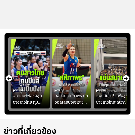
02:34
00:55
00:36
ขิน
วิเคราะห์ฟอร์มลูก
ออมสิน ศศิภาพร นัก
แน่นสนาม! แฟนลูก
วัน
ยางสาวไทย ทุบ
วอลเลย์บอลหญิงทีม
ยางสาวไทยเดินทาง
!
ฟิลิปปินส์ 3-0! "บุ๋ม
ชาติไทย หวังใช้ 2
เข้ามาเชียร์สาวไทย
บิ๋ม" คืนสนามสุดปัง
เกมที่เหลือ ปรับจู
อย่างคึกคัก เพื่อให้
#วอลเลย์บอลชาย
นระบบทีมก่อนลุยชิง
กำลังใจ ก่อนที่สาว
ทีมชาติไทย
แชมป์เอเชีย
ไทยจะคว้าชัย
ข่าวที่เกี่ยวข้อง