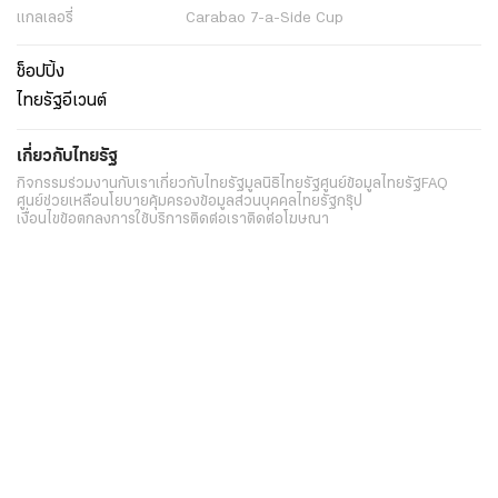
แกลเลอรี่
Carabao 7-a-Side Cup
ช็อปปิ้ง
ไทยรัฐอีเวนต์
เกี่ยวกับไทยรัฐ
กิจกรรม
ร่วมงานกับเรา
เกี่ยวกับไทยรัฐ
มูลนิธิไทยรัฐ
ศูนย์ข้อมูลไทยรัฐ
FAQ
ศูนย์ช่วยเหลือ
นโยบายคุ้มครองข้อมูลส่วนบุคคลไทยรัฐกรุ๊ป
เงื่อนไขข้อตกลงการใช้บริการ
ติดต่อเรา
ติดต่อโฆษณา
ติดตามเราได้ที่
Application
My THAIRATH