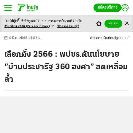
สมัครบริการ
เราใช้คุ้กกี้
เพื่อให้ทุกคนได้ประสบ
การณ์การใช้งานที่ดียิ่งขึ้น
+
ก
ก
-ก
รับทราบ
อ่านเพิ่มเติมคลิก
(Privacy Policy)
และ
(Cookie Policy)
9 มี.ค. 2566 14:58 น.
ข่าว
การเมือง
ไทยรัฐออนไลน์
เลือกตั้ง 2566 : พปชร.ดันนโยบาย
”บ้านประชารัฐ 360 องศา” ลดเหลื่อม
ล้ำ
...