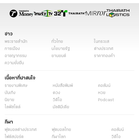
ข่าวการเมือง ไทยรัฐ
ข่าวเลือกตั้ง
ข่าววันนี้
พลังประชารัฐ
พปชร.
บ้านประชารัฐ 360 องศา
ลดเหลื่อมล้ำคนเมือง
นฤมล ภิญโญสินวัฒน์
ว่าที่ผู้สมัครส.ส.พลังประชารัฐ
ข่าวทั่วไป
ข่าว
พระราชสำนัก
ทั่วไทย
ในกระแส
การเมือง
นโยบายรัฐ
ต่างประเทศ
อาชญากรรม
ยานยนต์
ราคาทองคำ
ความยั่งยืน
เนื้อหาที่น่าสนใจ
รายงานพิเศษ
หนังสือพิมพ์
คอลัมน์
บันเทิง
ดวง
หวย
นิยาย
วิดีโอ
Podcast
ไลฟ์สไตล์
มัลติมีเดีย
กีฬา
ฟุตบอลต่่างประเทศ
ฟุตบอลไทย
คอลัมน์
ไฟต์สปอร์ต
กีฬาโลก
วิดีโอ