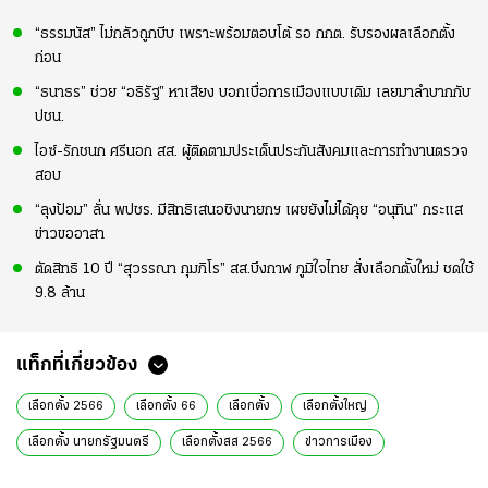
“ธรรมนัส” ไม่กลัวถูกบีบ เพราะพร้อมตอบโต้ รอ กกต. รับรองผลเลือกตั้ง
ก่อน
“ธนาธร” ช่วย “อธิรัฐ” หาเสียง บอกเบื่อการเมืองแบบเดิม เลยมาลำบากกับ
ปชน.
ไอซ์-รักชนก ศรีนอก สส. ผู้ติดตามประเด็นประกันสังคมและการทำงานตรวจ
สอบ
“ลุงป้อม” ลั่น พปชร. มีสิทธิเสนอชิงนายกฯ เผยยังไม่ได้คุย “อนุทิน” กระแส
ข่าวขออาสา
ตัดสิทธิ 10 ปี “สุวรรณา กุมภิโร” สส.บึงกาฬ ภูมิใจไทย สั่งเลือกตั้งใหม่ ชดใช้
9.8 ล้าน
แท็กที่เกี่ยวข้อง
เลือกตั้ง 2566
เลือกตั้ง 66
เลือกตั้ง
เลือกตั้งใหญ่
เลือกตั้ง นายกรัฐมนตรี
เลือกตั้งสส 2566
ข่าวการเมือง
ข่าวการเมืองวันนี้
ข่าวการเมืองออนไลน์
ข่าวการเมือง เลือกตั้ง