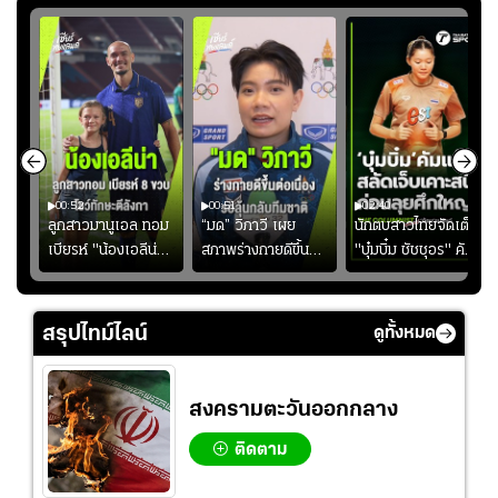
00:52
00:51
02:40
ชนะ
ลูกสาวมานูเอล ทอม
“มด” วิภาวี เผย
นักตบสาวไทยจัดเต็ม
ง
เบียรห์ "น้องเอลีน่า"
สภาพร่างกายดีขึ้น
"บุ๋มบิ๋ม ชัชชุอร" คัม
วัย 8 ขวบ โชว์ตี
อย่างต่อเนื่อง พร้อม
แบ็ก ศึก" SEA V
ลังกาสุดพริ้ว
พยายามลงสนามให้
CUP 2026" เลก
มากขึ้น เพื่อเรียก
สอง!!
สรุปไทม์ไลน์
ดูทั้งหมด
ความมั่นใจ
สงครามตะวันออกกลาง
ติดตาม