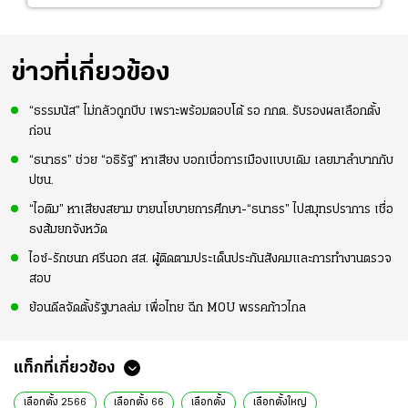
ข่าวที่เกี่ยวข้อง
“ธรรมนัส” ไม่กลัวถูกบีบ เพราะพร้อมตอบโต้ รอ กกต. รับรองผลเลือกตั้ง
ก่อน
“ธนาธร” ช่วย “อธิรัฐ” หาเสียง บอกเบื่อการเมืองแบบเดิม เลยมาลำบากกับ
ปชน.
“ไอติม” หาเสียงสยาม ขายนโยบายการศึกษา-“ธนาธร” ไปสมุทรปราการ เชื่อ
ธงส้มยกจังหวัด
ไอซ์-รักชนก ศรีนอก สส. ผู้ติดตามประเด็นประกันสังคมและการทำงานตรวจ
สอบ
ย้อนดีลจัดตั้งรัฐบาลล่ม เพื่อไทย ฉีก MOU พรรคก้าวไกล
แท็กที่เกี่ยวข้อง
เลือกตั้ง 2566
เลือกตั้ง 66
เลือกตั้ง
เลือกตั้งใหญ่