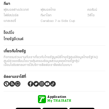
กีฬา
ฟุตบอลต่่างประเทศ
ฟุตบอลไทย
คอลัมน์
ไฟต์สปอร์ต
กีฬาโลก
วิดีโอ
แกลเลอรี่
Carabao 7-a-Side Cup
ช็อปปิ้ง
ไทยรัฐอีเวนต์
เกี่ยวกับไทยรัฐ
กิจกรรม
ร่วมงานกับเรา
เกี่ยวกับไทยรัฐ
มูลนิธิไทยรัฐ
ศูนย์ข้อมูลไทยรัฐ
FAQ
ศูนย์ช่วยเหลือ
นโยบายคุ้มครองข้อมูลส่วนบุคคลไทยรัฐกรุ๊ป
เงื่อนไขข้อตกลงการใช้บริการ
ติดต่อเรา
ติดต่อโฆษณา
ติดตามเราได้ที่
Application
My THAIRATH