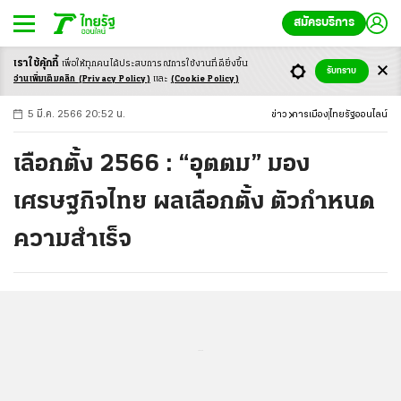
สมัครบริการ
เราใช้คุ้กกี้
เพื่อให้ทุกคนได้ประสบ
การณ์การใช้งานที่ดียิ่งขึ้น
+
ก
ก
-ก
รับทราบ
อ่านเพิ่มเติมคลิก
(Privacy Policy)
และ
(Cookie Policy)
5 มี.ค. 2566 20:52 น.
ข่าว
การเมือง
ไทยรัฐออนไลน์
เลือกตั้ง 2566 : “อุตตม” มอง
เศรษฐกิจไทย ผลเลือกตั้ง ตัวกำหนด
ความสำเร็จ
...