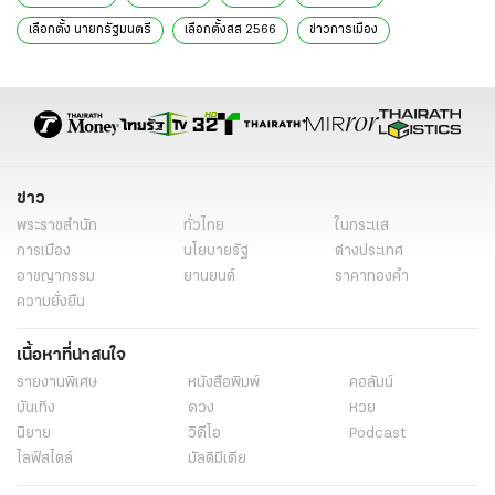
เลือกตั้ง นายกรัฐมนตรี
เลือกตั้งสส 2566
ข่าวการเมือง
ข่าวการเมืองวันนี้
ข่าวการเมืองออนไลน์
ข่าวการเมือง เลือกตั้ง
ข่าวการเมือง ไทยรัฐ
ข่าวเลือกตั้ง
ข่าววันนี้
อุตตม สาวนายน
อดีตรมว.คลัง
แกนนำพลังประชารัฐ
พลังประชารัฐ
เศรษฐกิจไทย
พปชร.
รัฐบาลหน้า
ข่าวทั่วไป
ข่าว
พระราชสำนัก
ทั่วไทย
ในกระแส
การเมือง
นโยบายรัฐ
ต่างประเทศ
อาชญากรรม
ยานยนต์
ราคาทองคำ
ความยั่งยืน
เนื้อหาที่น่าสนใจ
รายงานพิเศษ
หนังสือพิมพ์
คอลัมน์
บันเทิง
ดวง
หวย
นิยาย
วิดีโอ
Podcast
ไลฟ์สไตล์
มัลติมีเดีย